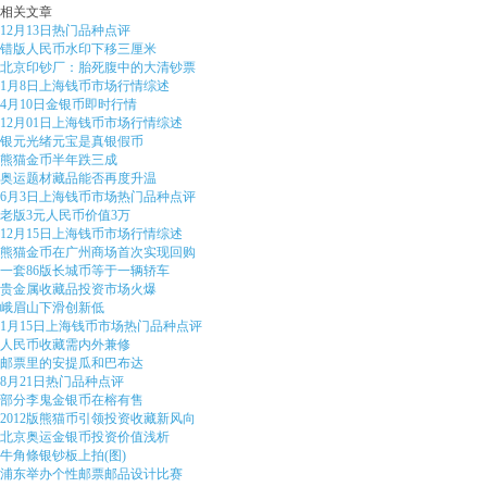
相关文章
12月13日热门品种点评
错版人民币水印下移三厘米
北京印钞厂：胎死腹中的大清钞票
1月8日上海钱币市场行情综述
4月10日金银币即时行情
12月01日上海钱币市场行情综述
银元光绪元宝是真银假币
熊猫金币半年跌三成
奥运题材藏品能否再度升温
6月3日上海钱币市场热门品种点评
老版3元人民币价值3万
12月15日上海钱币市场行情综述
熊猫金币在广州商场首次实现回购
一套86版长城币等于一辆轿车
贵金属收藏品投资市场火爆
峨眉山下滑创新低
1月15日上海钱币市场热门品种点评
人民币收藏需内外兼修
邮票里的安提瓜和巴布达
8月21日热门品种点评
部分李鬼金银币在榕有售
2012版熊猫币引领投资收藏新风向
北京奥运金银币投资价值浅析
牛角條银钞板上拍(图)
浦东举办个性邮票邮品设计比赛