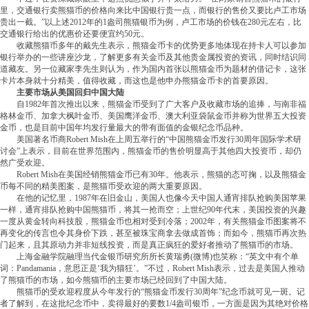
里，交通银行卖熊猫币的价格向来比中国银行贵一点，而银行的售价又要比卢工市场
贵出一截。”以上述2012年的1盎司熊猫银币为例，卢工市场的价钱在280元左右，比
交通银行给出的优惠价还要便宜约50元。
收藏熊猫币多年的戴先生表示，熊猫金币卡的优势更多地体现在持卡人可以参加
银行举办的一些讲座沙龙，了解更多有关金币及其他贵金属投资的资讯，同时结识同
道藏友。另一位藏家李先生则认为，作为国内首张以熊猫金币为题材的借记卡，这张
卡片本身就十分精美，值得收藏，而这也是他申办熊猫金币卡的首要原因。
主要市场从美国回归中国大陆
自1982年首次推出以来，熊猫金币受到了广大客户及收藏市场的追捧，与南非福
格林金币、加拿大枫叶金币、美国鹰洋金币、澳大利亚袋鼠金币并称为世界五大投资
金币，也是目前中国年均发行量最大的带有面值的金银纪念币品种。
美国著名币商Robert Mish在上周五举行的“中国熊猫金币发行30周年国际学术研
讨会”上表示，目前在世界范围内，熊猫金币的售价明显高于其他四大投资币，却仍
然广受欢迎。
Robert Mish在美国经销熊猫金币已有30年。他表示，熊猫的态可掬，以及熊猫金
币每不同的精美图案，是熊猫币受欢迎的两大重要原因。
在他的记忆里，1987年在旧金山，美国人也像今天中国人通宵排队抢购美国苹果
一样，通宵排队抢购中国熊猫币，将其一抢而空；上世纪90年代末，美国投资的兴趣
一度从黄金转向科技股，熊猫金币也相对受到冷落；2002年，有关熊猫金币图案将不
再变化的传言也令其身价下跌，甚至被珠宝商拿去做成首饰；而如今，熊猫币再次热
门起来，且其原动力并非短线投资，而是真正疯狂的爱好者推动了熊猫币的市场。
上海金融学院融理当代金银币研究所所长黄瑞勇(微博)也笑称：“英文中有个单
词：Pandamania，意思正是‘我为猫狂’。”不过，Robert Mish表示，过去是美国人推动
了熊猫币的市场，如今熊猫币的主要市场已经回到了中国大陆。
熊猫币的受欢迎程度从今年发行的“熊猫金币发行30周年”纪念币就可见一斑。记
者了解到，在这批纪念币中，卖得最好的要数1/4盎司银币，一方面是因为其绝对价格