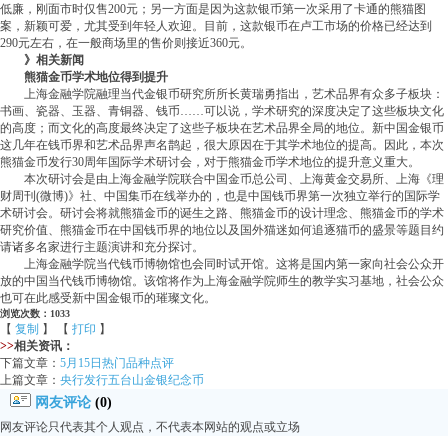
低廉，刚面市时仅售200元；另一方面是因为这款银币第一次采用了卡通的熊猫图
案，新颖可爱，尤其受到年轻人欢迎。目前，这款银币在卢工市场的价格已经达到
290元左右，在一般商场里的售价则接近360元。
》相关新闻
熊猫金币学术地位得到提升
上海金融学院融理当代金银币研究所所长黄瑞勇指出，艺术品界有众多子板块：
书画、瓷器、玉器、青铜器、钱币……可以说，学术研究的深度决定了这些板块文化
的高度；而文化的高度最终决定了这些子板块在艺术品界全局的地位。新中国金银币
这几年在钱币界和艺术品界声名鹊起，很大原因在于其学术地位的提高。因此，本次
熊猫金币发行30周年国际学术研讨会，对于熊猫金币学术地位的提升意义重大。
本次研讨会是由上海金融学院联合中国金币总公司、上海黄金交易所、上海《理
财周刊(微博)》社、中国集币在线举办的，也是中国钱币界第一次独立举行的国际学
术研讨会。研讨会将就熊猫金币的诞生之路、熊猫金币的设计理念、熊猫金币的学术
研究价值、熊猫金币在中国钱币界的地位以及国外猫迷如何追逐猫币的盛景等题目约
请诸多名家进行主题演讲和充分探讨。
上海金融学院当代钱币博物馆也会同时试开馆。这将是国内第一家向社会公众开
放的中国当代钱币博物馆。该馆将作为上海金融学院师生的教学实习基地，社会公众
也可在此感受新中国金银币的璀璨文化。
浏览次数：1033
【
复制
】 【
打印
】
>>
相关资讯：
下篇文章：
5月15日热门品种点评
上篇文章：
央行发行五台山金银纪念币
网友评论
(0)
网友评论只代表其个人观点，不代表本网站的观点或立场