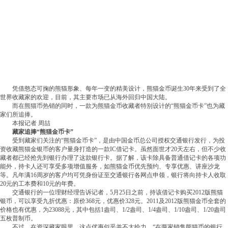
凭借憨态可掬的熊猫形象、每年一变的精美设计，熊猫金币诞生30年来受到了全
世界收藏家的欢迎，目前，其主要市场已从海外回归中国大陆。
而在熊猫币热销的同时，一款为熊猫金币收藏者特别设计的“熊猫金币卡”也为藏
家们所追捧。
本报记者 周喆
藏家追捧“熊猫金币卡”
受到藏家们关注的“熊猫金币卡”，是由中国金币总公司授权交通银行发行，为投
资收藏熊猫金银币的客户量身打造的一款IC借记卡。虽然面世才20天左右，但不少收
藏者都已经抢先到银行办理了这款银行卡。据了解，该卡除具备普通借记卡的各项功
能外，持卡人还可享受多项增值服务，如熊猫金币优先预约、专享优惠、讲座沙龙
等。凡年满16周岁的客户均可凭身份证至交通银行各网点申领，银行将向持卡人收取
20元的工本费和10元的年费。
交通银行的一位理财经理告诉记者，5月25日之前，持该借记卡购买2012版熊猫
银币，可以享受九折优惠：原价368元，优惠价328元。2011及2012版熊猫金币全套的
价格也有优惠，为23088元，其中包括1盎司、1/2盎司、1/4盎司、1/10盎司、1/20盎司
五枚普制币。
不过，在资深藏家眼里，这点优惠似乎并不太给力。“在两家销售熊猫币的银行