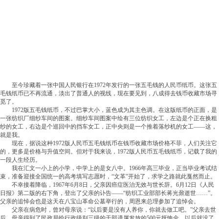
至今珍藏着一张中国人民银行在1972年发行的一张五毛钱的人民币纸币。这张五
毛钱纸币已不再流通，淡出了普通人的视线，现在要见到，八成得去钱币收藏市场寻
觅了。
1972版五毛钱纸币，不过巴掌大小，蓝色成为其主色调。在这版纸币的正面，是
一张纺织厂细纱车间的图案。细纱车间图案中绘有三位纺织女工，左边是个正在换粗
纱的女工，右边是个巡回中的挡车女工，正中央则是一个推着落纱机的女工——这，
就是我。
现在，据说这种1972版人民币五毛钱纸币在钱币收藏市场价格不菲，人们关注它
的，更多是价格与升值空间。但对于我来说，1972版人民币五毛钱纸币，记载了我的
一段人生经历。
我在汇文一小上的小学，中学上的是女八中。1966年高三毕业，正当毕业考试结
束，准备迎接全国统一的高考填写志愿时，“文革”开始了，求学之路就此戛然而止。
不幸接着降临，1967年6月8日，父亲因癌症医治无效与世长辞。6月12日《人民
日报》第二版的右下角，登出了父亲的讣告——“纺织工业部部长蒋光鼐逝世……”。
父亲的追悼会也是这天在八宝山革命公墓举行的，周恩来总理参加了追悼会。
父亲在病危时，曾对母亲说：“以后要是没有人养你，你就去做工吧。”父亲去世
后，母亲得到了民政局给行政级别三级的干部遗属发放的500元抚恤金，以后就没了