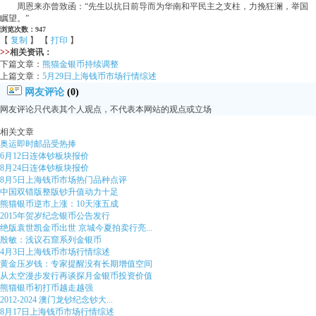
周恩来亦曾致函：“先生以抗日前导而为华南和平民主之支柱，力挽狂澜，举国
瞩望。”
浏览次数：947
【
复制
】 【
打印
】
>>
相关资讯：
下篇文章：
熊猫金银币持续调整
上篇文章：
5月29日上海钱币市场行情综述
网友评论
(0)
网友评论只代表其个人观点，不代表本网站的观点或立场
相关文章
奥运即时邮品受热捧
6月12日连体钞板块报价
8月24日连体钞板块报价
8月5日上海钱币市场热门品种点评
中国双错版整版钞升值动力十足
熊猫银币逆市上涨：10天涨五成
2015年贺岁纪念银币公告发行
绝版袁世凯金币出世 京城今夏拍卖行亮...
殷敏：浅议石窟系列金银币
4月3日上海钱币市场行情综述
黄金压岁钱：专家提醒没有长期增值空间
从太空漫步发行再谈探月金银币投资价值
熊猫银币初打币越走越强
2012-2024 澳门龙钞纪念钞大...
8月17日上海钱币市场行情综述