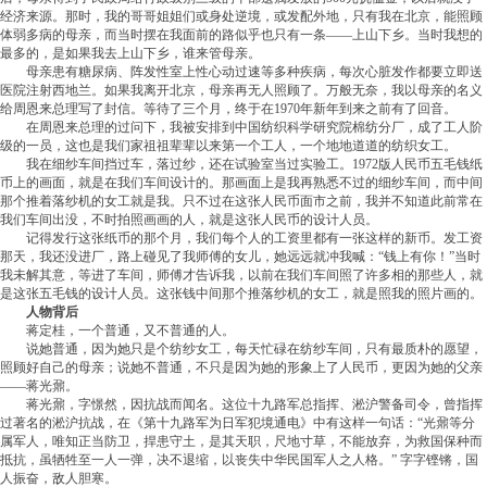
经济来源。那时，我的哥哥姐姐们或身处逆境，或发配外地，只有我在北京，能照顾
体弱多病的母亲，而当时摆在我面前的路似乎也只有一条——上山下乡。当时我想的
最多的，是如果我去上山下乡，谁来管母亲。
母亲患有糖尿病、阵发性室上性心动过速等多种疾病，每次心脏发作都要立即送
医院注射西地兰。如果我离开北京，母亲再无人照顾了。万般无奈，我以母亲的名义
给周恩来总理写了封信。等待了三个月，终于在1970年新年到来之前有了回音。
在周恩来总理的过问下，我被安排到中国纺织科学研究院棉纺分厂，成了工人阶
级的一员，这也是我们家祖祖辈辈以来第一个工人，一个地地道道的纺织女工。
我在细纱车间挡过车，落过纱，还在试验室当过实验工。1972版人民币五毛钱纸
币上的画面，就是在我们车间设计的。那画面上是我再熟悉不过的细纱车间，而中间
那个推着落纱机的女工就是我。只不过在这张人民币面市之前，我并不知道此前常在
我们车间出没，不时拍照画画的人，就是这张人民币的设计人员。
记得发行这张纸币的那个月，我们每个人的工资里都有一张这样的新币。发工资
那天，我还没进厂，路上碰见了我师傅的女儿，她远远就冲我喊：“钱上有你！”当时
我未解其意，等进了车间，师傅才告诉我，以前在我们车间照了许多相的那些人，就
是这张五毛钱的设计人员。这张钱中间那个推落纱机的女工，就是照我的照片画的。
人物背后
蒋定桂，一个普通，又不普通的人。
说她普通，因为她只是个纺纱女工，每天忙碌在纺纱车间，只有最质朴的愿望，
照顾好自己的母亲；说她不普通，不只是因为她的形象上了人民币，更因为她的父亲
——蒋光鼐。
蒋光鼐，字憬然，因抗战而闻名。这位十九路军总指挥、淞沪警备司令，曾指挥
过著名的淞沪抗战，在《第十九路军为日军犯境通电》中有这样一句话：“光鼐等分
属军人，唯知正当防卫，捍患守土，是其天职，尺地寸草，不能放弃，为救国保种而
抵抗，虽牺牲至一人一弹，决不退缩，以丧失中华民国军人之人格。” 字字铿锵，国
人振奋，敌人胆寒。