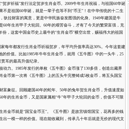
家“贺岁祈福”发行法定贺岁生肖金币。2009牛年生肖祝福，与祖国60华诞
不是祖国60华诞，就是一辈子也等不到“币王”！在中华传统的十二生
意，驮拉财富的寓意，更是中华民族奋发图强的化身。1949年建国是牛
好是60年生肖甲子大轮回。60年的艰苦奋斗，才有了今天的繁荣富强，充
年份，这套中国金币史上最牛的“生肖金币”横空出世，赐福伟大的祖国
每年都发行生肖金币祈福贺岁，年平均升值率高达30%。今年这套建
地的价值。比如1985年牛年生肖金币，就用《五牛图》中的一头牛，25
雷贯耳的最高升值纪录。
力。1985年发行的单枚《五牛图》金币涨了130多倍，创造出藏界
肖金币第一次将《五牛图》上的五头牛完整铸成5枚金币，将五头国宝
象征。回顾建国40年的蛇年、50年的兔年贺生肖金币，升值速度如
0年的生肖金币，又是国家属相“牛”年甲子大轮回的金币，价值不可限
肖金币就是“国宝金币王”。《五牛图》是故宫镇馆国宝，花再多的钱
生出一模一样的价值。现在能收藏到，传承几十年后就是无价的现代文