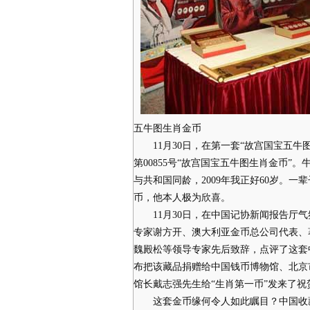
五牛图生肖金币
11月30日，在第一套“故宫国宝五牛
第00855号“故宫国宝五牛图生肖金币”
与共和国同龄，2009年我正好60岁。一
币，他本人极为欣喜。
11月30日，在中国记协新闻报告厅气
专家谢方开、澳大利亚金币总公司代表、
魏殿松等领导专家先后致辞，点评了这套
布把该藏品捐赠给中国钱币博物馆、北京
馆长戴志强先生给“生肖第一币”发来了祝
这套金币缘何令人如此瞩目？中国收藏