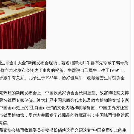
图生肖金币大全”新闻发布会现场，著名相声大师牛群率先珍藏了编号为
。牛群向本次发布会转达了由衷的祝贺。牛群说自己属牛，生于1949年，
辈子跟牛有关系。儿子生于1985年，恰好也属牛，收藏这套生肖贺岁金
氛热烈的新闻发布会上，中国收藏家协会会长闫振堂、故宫博物院文博
著名钱币专家储侠、澳大利亚中国总商会代表以及故宫博物院文博专家
中国金币史上的“生肖金币王”的文化内涵和收藏价值；中国主办方还宣
市钱币博物馆，受赠方并回赠了该藏品的收藏证书；中国钱币博物馆原
贺信。
家协会钱币收藏委员会秘书长储侠这样介绍这套“中国金币史上的生