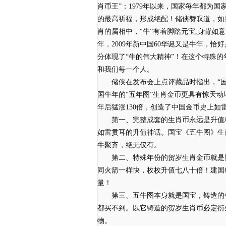
肖币王”：1979年以来，国家每年都为国
的最高祈福，形成绝配！储侠赞叹道，如果
肖的属相中，“牛”有着脚踏元宝,身背如
年，2009年新中国60华诞又是牛年，恰
分体现了“牛的伟大精神”！在这个特殊的
和我们每一个人。
储侠在发布会上点评藏品时指出，“国家
国牛年的“五年图”生肖金币更具有惊天动
年后猛涨130倍，创造了中国金币史上如
第一、完整成套的生肖币永远是升值核动
如雷贯耳的升值神话。国宝《五牛图》生
牛聚齐，绝无仅有。
第二、特殊年份的贺岁生肖金币就是财富
同火箭一样快，枚枚升值七八十倍！建国6
量！
第三、五牛图本身就是国宝，铸造的生
都买不到。以它铸造的贺岁生肖币必定衍
物。