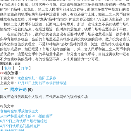
行情虽说十分凶猛，但其实并不可怕。这次跌幅较深的大多是前期狂炒过的一些所谓
的“热门”品种，如第四、第五套人民币和部分纪念钞等，而绝大多数早中期发行的收
藏价值较高的钱币板块和品种并没跟着下跌，有些还逆市上涨，如第三套人民币目前
继续在高位盘整，其中的“龙头”品种“背绿水印”壹角券还创出4.7万元的历史新高；第
一和第二套人民币不但没跌，反而向上小幅攀升。所以，这轮来之不易的钱币市场行
情绝对不会就此结束，在经过最近一段时期的震荡后，钱币市场将会逐步趋于平稳。
在目前的态势下，散户投资者完全没有必要对钱币市场前途悲观失望，跌势中其
实孕育着很多机会，当前的市场里还是有很多值得投资收藏的品种。散户投资者应该
始终坚持价值投资理念，不受那种短期“热炒”品种的诱惑，关注一些能持久稳定升值
的板块或品种，如已经受了市场长期考验的第一、第二套人民币和第三套人民币中的
质优品种、流通纪念币中的早期量小品种、部分生肖金银币等，目前这类板块中还有
不少价廉物美的品种，有的价格还不高，未来升值潜力十分可观。
浏览次数：1556
【
复制
】 【
打印
】
>>
相关资讯：
下篇文章：
龙盘金银虬：艳阳壬辰春
上篇文章：
12月15日上海钱币市场行情综述
网友评论
(0)
网友评论只代表其个人观点，不代表本网站的观点或立场
相关文章
老精稀金银币成拍场主力
从白桦林里走出来的2013版熊猫币
6月22日上海钱币市场行情综述
4月22日钱币热门品种点评