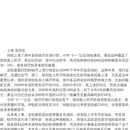
上海 吴伟忠
持续上涨了两年多的钱币市场行情，今年“十一”以后突然暴跌。暴跌品种覆盖了
第四套人民币、奥运纪念钞、龙年纪念钞等，有些前期曾经热炒的品种跌幅甚至高达
30—50%，很多钱币投资者损失惨重。
这轮轰轰烈烈的钱币上涨行情是从2009年下半年开始启动的。这两年来，现代金
银币、流通纪念币、第三、第四套人民币和连体纪念钞等板块轮换上涨，尤其是去年
夏季以来，场外游资纷纷杀入钱币市场，使许多品种在短时期里价格大涨。比如80版
贰元券，2009年年底时售价还不到10元，但到今年9月，竟上涨至80元；而多次被媒
体热捧的80版伍拾元券，2009年年底时仅售1000余元，到了今年9月则攀升至4600
元；奥运10元纪念钞从2009年年底的1450元一路飙升至最高峰时的6500元。
今年“十一”之后，钱币市场行情急转直下，第四套人民币价格突然高台跳水，部
分游资撤出市场。80版贰元券跌至50元；80版伍拾元券更是跌破2200元，令很多跟风
追涨者都被套牢。
从表面上看，这轮暴跌是由游资撤走造成的，但实际上并非完全如此。究其原
因，钱币市场大涨了两年多，很多品种涨幅惊人，而涨久必跌是投资市场的基本规
律，很多获利品种本身就有强烈的调整要求，而游资的大量撤走则加快和加深了这个
市场的调整过程，尤其是一些大庄家操控的“热门”品种更是跌得惨不忍睹。这轮下跌