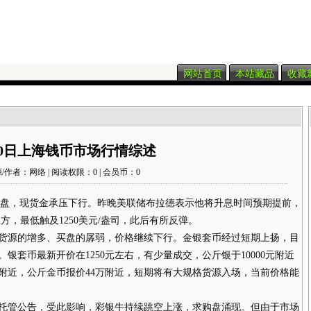
网站首页
本站藏品
收藏
10日上海钱币市场行情综述
/作者：网络 | 阅读权限：0 | 会员币：0
早盘，现货金承压下行。昨晚美联储布拉德表示他将升息时间预期提前，
上方，最低触及1250美元/盎司，此后有所反弹。
源的增多、买盘的孱弱，价格继续下行。金银套币经过短期上扬，目
。银套币最新开价在1250元左右，有少量成交，公斤银于10000元附近
00附近，公斤金币报价44万附近，短期将有大规格货源入场，当前价格能
托管公告，受此影响，彩银牛持续跳空上涨，求购盘涌现。但由于市场