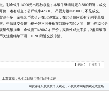
交。彩金银牛14000元出现秒杀盘；本银牛继续稳定在3800附近，成交
价，难有成交；公斤银牛42600，5昂视方银牛19000，不见成交。
不多，金银套币卖价开在3350附近，在此价位附近有个别零星成
。中法建交金银币视号码不同开价在7250至7350之间，银币在1240走
望气氛加重，金银套币4800左右开价，实质性成交不多，2盎司银币
币关注度继续下滑，10200附近交投冷清。
【
复制
】 【
打印
】
上篇文章：
6月12日钱币热门品种点评
网友评论只代表其个人观点，不代表本网站的观点或立场