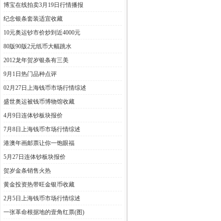
博宝在线拍卖3月19日行情播报
纪念银条套装适宜收藏
10元奥运钞市价炒到近4000元
80版90版2元纸币大幅跳水
2012龙年贺岁银条有三美
9月1日热门品种点评
02月27日上海钱币市场行情综述
盛世奥运被钱币博物馆收藏
4月9日连体钞板块报价
7月8日上海钱币市场行情综述
港澳年画邮票让你一饱眼福
5月27日连体钞板块报价
贺岁金条销售火热
黄金投资热带旺金银币收藏
2月5日上海钱币市场行情综述
一张革命根据地的壹角红票(图)