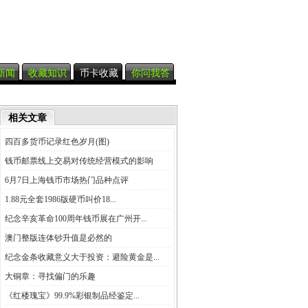
新闻
收藏知识
币卡收藏
你问我答
相关文章
四百多货币记录红色岁月(图)
钱币邮票线上交易对传统经营模式的影响
6月7日上海钱币市场热门品种点评
1.88元全套1986版硬币叫价18...
纪念辛亥革命100周年钱币展在广州开...
澳门整版连体钞升值是必然的
纪念金条收藏意义大于投资：避险黄金是...
大铜章：寻找偏门的乐趣
《红楼瑰宝》99.9%彩银制品经鉴定...