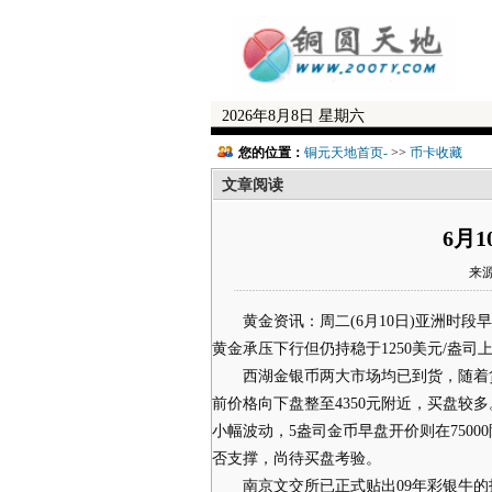
2026年8月8日 星期六
您的位置：
铜元天地首页-
>>
币卡收藏
文章阅读
6月
来源
黄金资讯：周二(6月10日)亚洲时段
黄金承压下行但仍持稳于1250美元/盎司
西湖金银币两大市场均已到货，随着货
前价格向下盘整至4350元附近，买盘较多
小幅波动，5盎司金币早盘开价则在750
否支撑，尚待买盘考验。
南京文交所已正式贴出09年彩银牛的