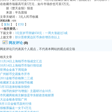
在收藏市场最高可卖5万元，如今市场价也可卖3万元。
据《楚天金报》报道
来源：半岛晨报
文章关键词： 3元人民币收藏
浏览次数：631
【
复制
】 【
打印
】
>>
相关资讯：
下篇文章：
3元贺岁币突破650元：一周大涨超过3成
上篇文章：
部分晋察冀边区币身价增百倍以上
网友评论
(0)
网友评论只代表其个人观点，不代表本网站的观点或立场
相关文章
11月24日上海钱币市场成交汇总
10月14日上海钱币市场行情综述
世博会金条下周现身
广州邮币交易集市开市
2011金银币价格降二三成
收藏家王金龙谈钱币收藏
3月5日连体钞板块报价
《钱币的保护与增值》主题研讨会10月...
市民藏两枚南京解放是华东邮政首枚邮票
大运金银条登陆广州
8月11日金银币及时行情
假猴票骗走一女子4万元