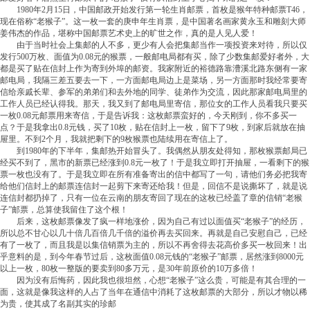
1980年2月15日，中国邮政开始发行第一轮生肖邮票，首枚是猴年特种邮票T46，
现在俗称“老猴子”。这一枚一套的庚申年生肖票，是中国著名画家黄永玉和雕刻大师
姜伟杰的作品，堪称中国邮票艺术史上的旷世之作，真的是人见人爱！
由于当时社会上集邮的人不多，更少有人会把集邮当作一项投资来对待，所以仅
发行500万枚、面值为0.08元的猴票，一般邮电局都有买，除了少数集邮爱好者外，大
都是买了贴在信封上作为寄到外埠的邮资。我家附近的裕德路靠漕溪北路东侧有一家
邮电局，我隔三差五要去一下，一方面邮电局边上是菜场，另一方面那时我经常要寄
信给亲戚长辈、参军的弟弟们和去外地的同学、徒弟作为交流，因此那家邮电局里的
工作人员已经认得我。那天，我又到了邮电局里寄信，那位女的工作人员看我只要买
一枚0.08元邮票用来寄信，于是告诉我：这枚邮票蛮好的，今天刚到，你不多买一
点？于是我拿出0.8元钱，买了10枚，贴在信封上一枚，留下了9枚，到家后就放在抽
屉里。不到2个月，我就把剩下的9枚猴票也陆续用在寄信上了。
到1980年的下半年，集邮热开始冒头了。我偶然从朋友处得知，那枚猴票邮局已
经买不到了，黑市的新票已经涨到0.8元一枚了！于是我立即打开抽屉，一看剩下的猴
票一枚也没有了。于是我立即在所有准备寄出的信中都写了一句，请他们务必把我寄
给他们信封上的邮票连信封一起剪下来寄还给我！但是，回信不是说撕坏了，就是说
连信封都扔掉了，只有一位在云南的朋友寄回了现在的这枚已经盖了章的信销“老猴
子”邮票，总算使我留住了这个根！
后来，这枚邮票像发了疯一样地涨价，因为自己有过以面值买“老猴子”的经历，
所以总不甘心以几十倍几百倍几千倍的溢价再去买回来。再就是自己安慰自己，已经
有了一枚了，而且我是以集信销票为主的，所以不再舍得去花高价多买一枚回来！出
乎意料的是，到今年春节过后，这枚面值0.08元钱的“老猴子”邮票，居然涨到8000元
以上一枚，80枚一整版的要卖到80多万元，是30年前原价的10万多倍！
因为没有后悔药，因此我也很坦然，心想“老猴子”这么贵，可能是有其合理的一
面，这就是像我这样的人占了当年在通信中消耗了这枚邮票的大部分，所以才物以稀
为贵，使其成了名副其实的珍邮