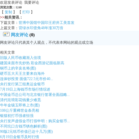
欢迎发表评论 我要评论
浏览次数：1240
【
复制
】 【
打印
】
>>
相关资讯：
下篇文章：
世博中国馆中国印王府井工美首发
上篇文章：
背绿水印壹角48年涨30万倍
网友评论
(0)
网友评论只代表其个人观点，不代表本网站的观点或立场
相关文章
旧版人民币收藏渐入佳境
建国未面市先炒热 彩金西游记面临新高
铜币上的辛亥名将(图)
硬币五大天王主要来自海外
连体钞投资 面值722.5元市价40...
央行发行第三组奥运金银币
7月19日上海钱币市场行情综述
中国金币总公司与北京银行签署全面战略...
清代珐琅彩花钱量少难觅
牛年金镶玉即将上市(图)
108公斤重稀世金条亮相
银猫初打币强者恒强
央行发声虚假金币打假申明：购买金银币...
不同坑口古钱币锈色解析(图)
90版2元纸币价值已达十几万(图)
6月19日金银币及时行情