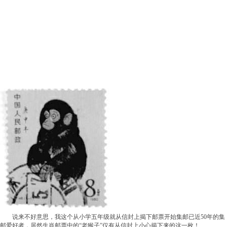
说来不好意思，我这个从小学五年级就从信封上揭下邮票开始集邮已近50年的集
邮爱好者，居然生肖邮票中的“老猴子”仅有从信封上小心揭下来的这一枚！