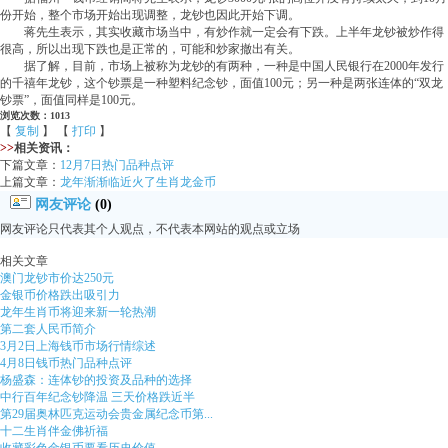
份开始，整个市场开始出现调整，龙钞也因此开始下调。
蒋先生表示，其实收藏市场当中，有炒作就一定会有下跌。上半年龙钞被炒作得
很高，所以出现下跌也是正常的，可能和炒家撤出有关。
据了解，目前，市场上被称为龙钞的有两种，一种是中国人民银行在2000年发行
的千禧年龙钞，这个钞票是一种塑料纪念钞，面值100元；另一种是两张连体的“双龙
钞票”，面值同样是100元。
浏览次数：1013
【
复制
】 【
打印
】
>>
相关资讯：
下篇文章：
12月7日热门品种点评
上篇文章：
龙年渐渐临近火了生肖龙金币
网友评论
(0)
网友评论只代表其个人观点，不代表本网站的观点或立场
相关文章
澳门龙钞市价达250元
金银币价格跌出吸引力
龙年生肖币将迎来新一轮热潮
第二套人民币简介
3月2日上海钱币市场行情综述
4月8日钱币热门品种点评
杨盛森：连体钞的投资及品种的选择
中行百年纪念钞降温 三天价格跌近半
第29届奥林匹克运动会贵金属纪念币第...
十二生肖伴金佛祈福