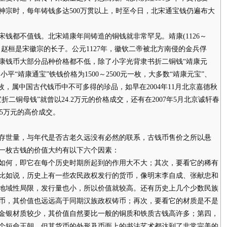
神宗时，每年铸钱多达500万贯以上，时至今日，北宋通宝钱仍遍布大
都不值钱。北宋靖康年间铸造的铜钱就非常罕见。靖康(1126～
，赵桓是宋徽宗的长子。公元1127年，徽钦二帝被北方南侵的金兵俘
康钱币大部分品种价格都不低，除了小字光背隶书折二铜钱“靖康元
平“靖康通宝”铁钱价格为1500～2500元一枚，大多数“靖康元宝”、
枚，属中国古代钱币中不可多得的珍品，如早在2004年11月北京嘉德秋
二铜母钱”就曾以24.2万元的价格成交，还有在2007年5月北京诚轩春
15万元的高价成交。
世量，与年代是否古老久远没有必然的联系，古钱币售价之所以悬
一枚古钱的价值大约有以下六个因素：
何，即它在每个历史时期所起到的作用大不大；其次，要看它的稀有
比如说，历史上有一些农民政权发行的货币，像明末李自成、张献忠和
地域性局限，发行量也小，所以价值就较高。还有历史上几个少数民族
币，其价值也远远高于同期汉族政权铸币；再次，要看它的材质是不是
金银材质较少，其价值自然要比一般的铜质和铁质古钱高许多；第四，
个短命王朝，但其货币的外形及币面上的书法艺术都达到了非常完美的