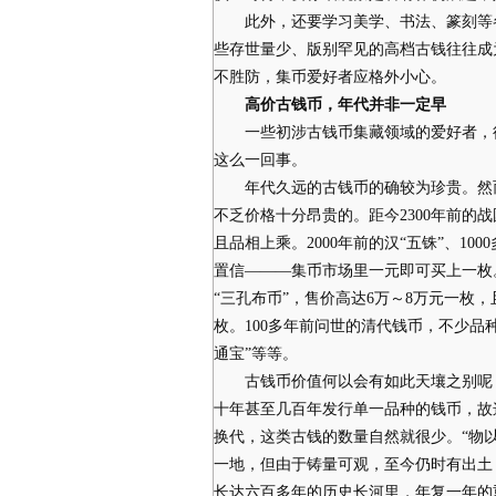
此外，还要学习美学、书法、篆刻等各
些存世量少、版别罕见的高档古钱往往成
不胜防，集币爱好者应格外小心。
高价古钱币，年代并非一定早
一些初涉古钱币集藏领域的爱好者，往
这么一回事。
年代久远的古钱币的确较为珍贵。然而
不乏价格十分昂贵的。距今2300年前的
且品相上乘。2000年前的汉“五铢”、10
置信———集币市场里一元即可买上一枚
“三孔布币”，售价高达6万～8万元一枚
枚。100多年前问世的清代钱币，不少品种
通宝”等等。
古钱币价值何以会有如此天壤之别呢？
十年甚至几百年发行单一品种的钱币，故
换代，这类古钱的数量自然就很少。“物以
一地，但由于铸量可观，至今仍时有出土
长达六百多年的历史长河里，年复一年的