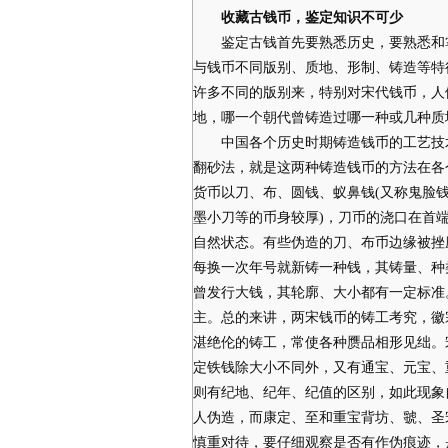
收藏古钱币，鉴定知识不可少
鉴定古钱首先要熟悉历史，要熟悉和掌
与钱币不同版别、质地、形制、铸造等特
许多不同的版别来，特别对宋代钱币，人
地，哪一个朝代曾铸造过哪一种或几种质
中国各个历史时期铸造钱币的工艺技术
翻砂法，就是这两种铸造钱币的方法在各
货币以刀、布、圆钱、蚁鼻钱(又称鬼脸
墨小刀等的币身较厚)，刀币的浇口在首
自然状态。有些伪造的刀、布币边缘被挫
每换一次年号就新铸一种钱，其铸量、种
曾发行大钱，其轮廓、大小都有一定标准
主。总的来讲，两宋钱币的铸工考究，徽
湛绝伦的铸工，常使各种赝品相形见绌。
定铁钱除大小不同外，又有通宝、元宝、
则有纪地、纪年、纪值的区别，如此现象
人伪造，而康定、至和重宝背坊、虢、圣
慎重对待，要仔细观察是否有作伪痕迹，