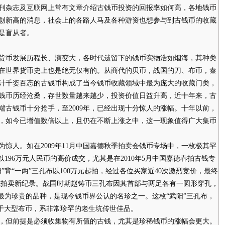
杂志及互联网上常有文章介绍古钱币投资的回报率如何高，各地钱币
创新高的消息，社会上的各路人马及各种游资也想参与到古钱币的收藏
是盲从者。
币发展历程长、演变大，各时代遗留下的钱币实物浩如烟海，其种类
在世界货币史上也是绝无仅有的。从商代的贝币，战国的刀、布币，秦
计千姿百态的古钱币构成了当今钱币收藏领域中最为庞大的收藏门类，
钱币历经沧桑，存世数量越来越少，投资价值日益升高，近十年来，古
端古钱币十分抢手，至2009年，已经出现十分惊人的涨幅。十年以前，
，如今已增值数倍以上，且仍在不断上涨之中，这一现象值得广大集币
人。如在2009年11月中国嘉德秋季拍卖会钱币专场中，一枚极其罕
196万元人民币的高价成交，尤其是在2010年5月中国嘉德春拍古钱专
”背“一两”三孔布以100万元起拍，经过各位买家近40次激烈竞价，最终
古钱拍卖新纪录。战国时期赵铸币三孔布因其首部与两足各有一圆形穿孔，
最为珍贵的品种，是现今钱币界公认的名珍之一。这枚“武阳”三孔布，
，属于大型布币，系非常珍罕的老生坑传世佳品。
但前提是必须收集物有所值的古钱，尤其是珍稀钱币的涨幅会更大。