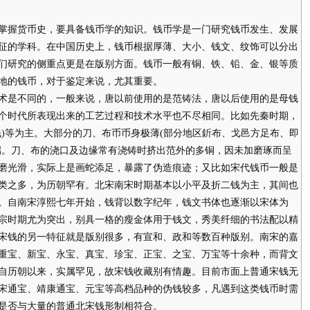
握货币史，要具备钱币学的知识。钱币学是一门研究钱币发生、发展
征的学科。在中国历史上，钱币根据厚薄、大小、钱文、纹饰可以分出
们研究的侧重点更是在版别方面。钱币一般有铜、铁、铅、金、银等质
地的钱币，对于鉴定来说，尤其重要。
是不同的，一般来说，唐以前使用的是范铸法，唐以后使用的是母钱
个时代所表现出来的工艺过程和技术水平也不尽相同。比如先秦时期，
钱)等为主。大部分的刀、布币币身极薄(部分地区釿布、戈邑方足布、即
端。刀、布的浇口及边缘常有浇铸时挤出范外的多铜，因未加磨琢而呈
磨光滑，实际上是画蛇添足，暴露了伪造痕迹；又比如宋代钱币一般是
类之多，为历朝罕有。北宋南宋时期基本以小平及折二钱为主，其间也
。自南宋淳熙七年开始，钱背以数字纪年，钱文书体也逐渐以宋体为
宗时期尤为突出，别具一格的瘦金体用于钱文，秀美纤细的书法配以精
宋钱的另一特征就是版别很多，有宣和、政和等数百种版别。南宋的嘉
重宝、新宝、永宝、真宝、珍宝、正宝、之宝、万宝等十余种，而背文
自历朝以来，实属罕见，故宋钱收藏别有情趣。目前市面上普通宋钱无
宋通宝、靖康通宝、元宝等高档品种的伪钱较多，凡遇到这类钱币时需
是否与大量的普通北宋钱形制相符合。