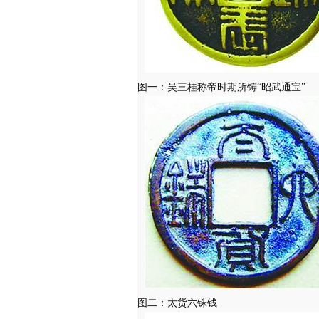
图一：吴三桂称帝时期所铸“昭武通宝”
图二：太货六铢钱