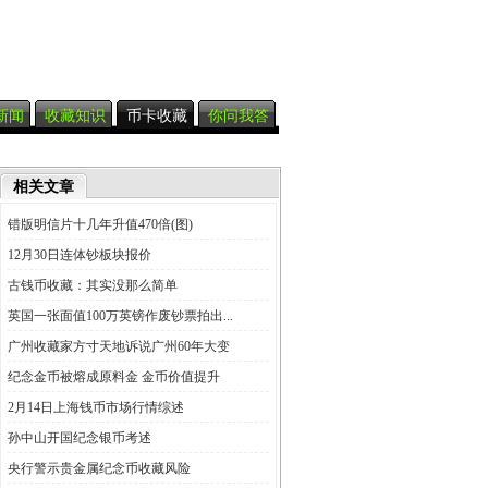
新闻
收藏知识
币卡收藏
你问我答
相关文章
错版明信片十几年升值470倍(图)
12月30日连体钞板块报价
古钱币收藏：其实没那么简单
英国一张面值100万英镑作废钞票拍出...
广州收藏家方寸天地诉说广州60年大变
纪念金币被熔成原料金 金币价值提升
2月14日上海钱币市场行情综述
孙中山开国纪念银币考述
央行警示贵金属纪念币收藏风险