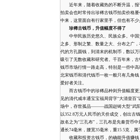
近年来，随着收藏热的不断升温，报刊
拍卖会也时常传出珍稀古钱币拍卖价格屡
中来，这里面自有行家里手，但也有不少
珍稀古钱币，升值幅度不得了
中华民族历史悠久、民族众多。中国货
之多、形制之繁、数量之大、分布之广，
代的方孔圆钱，到清末的机制币，数以万
吸引了无数收藏和研究者。千百年来，古
钱币市场行情一路走高，特别是一些中高
北宋钱币和清代钱币一枚一般只有几角钱
爱好者关注。
而古钱币中的珍稀品种则升值幅度更为惊
见的清代咸丰通宝宝福局背字“大清壹百”以
场中，存世孤品———战国赵铸大型“武阳
以352.8万元人民币的天价成交，创出
故名之为“三孔布”，三孔布是先秦货币中
通长74毫米，腰宽35毫米，重15.5克
收藏和投资古钱币，的确能升值赚钱，