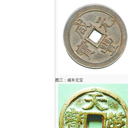
图三：咸丰元宝