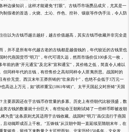
种边缘知识，这样才能避免“打眼”。古钱币市场赝品成灾，尤其是一
为制假者的首选，火烧、土沁、作色、控补、镶嵌等作伪手法，令人防
往以为古钱币越古越好，越古价值越高，其实古钱币收藏并非完全是
，并不是所有年代越古老的古钱都是越值钱的，年代较近的古钱里也
战国时代燕国货币“明刀”，年代可谓久远，然而市场价仅100多元一枚，
00多年前的唐“开元通宝”及北宋“宣和通宝”，其价格之低，简直令人难以
。但同样年代的古钱，有些售价之高却同样令人匪夷所思。战国时的
，且有价无货。西汉末年王莽所铸的“壮泉四十”，也绝不会低于3万元一
也高达上万元，如“祺祥重宝(1861年铸)”、太平天国起义时所铸“天国
主要原因还在于古钱币存世量的多寡。历史上有些朝代比较强盛，数
这类古钱的数量就十分巨大，有些短命王朝刚试铸了一些样币即被改朝
稀为贵”这条原则尤其适用于古钱收藏。战国时“明刀”虽仅流行于燕国
，且动辄即成百上千枚。“五铢钱”从汉朝中期一直延续至隋朝末年，在
重复铸造，留传下来数量之大可想而知。北宋历经150多年，文化发