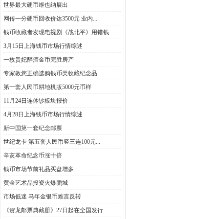
世界最大硬币维也纳展出
网传一分硬币回收价达3500元 业内...
钱币收藏者发现电视剧《战北平》用错钱
3月15日上海钱币市场行情综述
一枚贵妃醉酒金币完胜房产
专家教您正确选购钱币类收藏纪念品
第一套人民币耕地机版5000元币样
11月24日连体钞板块报价
4月28日上海钱币市场行情综述
新中国第一套纪念邮票
世纪龙卡 第五套人民币竖三连100元...
辛亥革命纪念币涨十倍
钱币市场节前礼品买盘增多
黄金艺术品投资火爆鹏城
市场低迷 马年金银币难言反转
《贺龙邮票典藏册》27日起在全国发行