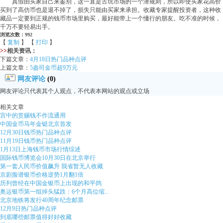
真假由买家自己来鉴别，这一直是古玩市场的一个潜规则，所以即使买家花高价
买到了高仿币也是退不掉了，损失只能由买家来承担。收藏专家提醒投资者，这种收
藏品一定要到正规的钱币市场里购买，最好能带上一个懂行的朋友。吃不准的时候，
千万不要轻易出手。
浏览次数：992
【
复制
】 【
打印
】
>>
相关资讯：
下篇文章：
4月18日热门品种点评
上篇文章：
5盎司金币超9万元
网友评论
(0)
网友评论只代表其个人观点，不代表本网站的观点或立场
相关文章
宫中的赏赐钱不作流通用
中国金币马年金铤北京首发
12月30日钱币热门品种点评
11月19日钱币热门品种点评
1月13日上海钱币市场行情综述
国际钱币博览会10月30日在北京举行
第一套人民币价值飙升 我省暂无人收藏
京剧脸谱银币价格逆势1月翻1倍
历列曾经在中国金银币上出现的和平鸽
奥运银币第一组掉头猛跌：6个月高位缩...
北京地铁将发行40周年纪念邮票
12月9日热门品种点评
到底哪些邮票值得好好收藏