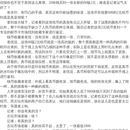
但报价也不至于差得这么离谱。20块钱买到一张全新的60版2元，难道是记者运气太
好了？
有水印、有凹凸的手感、甚至还有印刷油墨的味道，这张开价就要600的2元纸币
到底是真是假呢？
拿到放大镜下，记者看到这张纸币的真假有点让人怀疑，除了油墨的颜色不均匀
以外，整个印刷似乎缺少了人民币的那种立体感。随后记者把这张2元纸币拿到一个
专业的邮币卡市场找到收藏专家进行鉴定。
钱币收藏者老优：没有没有，就是废纸一张，只管印的。
老优说，这张60版2元纸币就是一张高仿版的，整个票面都是用一种高档的印刷
机印出来的。至于摸上去有凹凸感的这种手感，实际上是在票面上用针扎出来的，摸
上去有种针眼的感觉。而说到水印，只要在荧光灯上一照，假币马上就显出了原形。
钱币收藏者老优：在荧光灯下这个水印像是打印的，就不是在里头埋着的，在表
面上浮着的。真币就是很自然，在里边埋着呢。
由于假币的水印是印在钱币表面的，所以在荧光灯的照射下就发黑。反而是真币
的水印由于藏在纸中间，所以并不明显。老优说，真币和假币还可以从外观和手感上
进行鉴别。
钱币收藏者老优：外观上看真币颜色深，假币颜色浅。假的纸张光滑，像上了蜡
一样，真的摸着有一种麻的感觉。
人常说便宜没好货，好货不便宜。但如果真有人花了600块钱只买到了高仿版的
假币，那不是肠子都要悔青了？在八仙庵等其他古玩市场，记者也见到了这种高仿版
纸币。而古玩市场的商户自己也承认，他们这钱确实是假的，放在这儿卖也是姜太公
钓鱼，等愿者上钩。
记者：你这有真的没？
古玩市场老板：啥？
记者：有真的没？
古玩市场老板：真的你买不起，太贵了，一张最低1800.