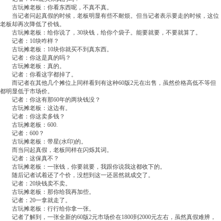
古玩摊老板：你看东西呢，不真不真。
当记者问起真假的时候，老板明显有些不耐烦。但当记者表示要走的时候，这位
老板却再次降低了价钱。
古玩摊老板：给你说了，30块钱，给你个袋子。能要就要，不要就算了。
记者：10块咋样？
古玩摊老板：10块你就买不到真东西。
记者：你这是真的吗？
古玩摊老板：真的。
记者：你看这字都掉了。
而记者在其他几个摊位上同样看到有这种60版2元在出售，虽然价格高低不等但
都明显低于市场价。
记者：你这有那60年的两块钱没？
古玩摊老板：这边有。
记者：你这卖多钱？
古玩摊老板：600.
记者：600？
古玩摊老板：带星(水印)的。
而当问起真假，老板同样在闪烁其词。
记者：这保真不？
古玩摊老板：一张钱，你要就要，我跟你说我这都收下的。
随后记者试着还了个价，没想到这一还居然就成交了。
记者：20块钱卖不卖。
古玩摊老板：那你给我再加些。
记者：20一拿就走了。
古玩摊老板：行行给你拿一张。
记者了解到，一张全新的60版2元市场价在1800到2000元左右，虽然真假难辨，