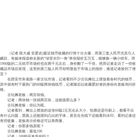
（记者 陈大威 安爱农)最近钱币收藏的行情十分火爆，而第三套人民币尤其引人
瞩目。有媒体报道称全新的“绿背水印一角”单张报价五万五，能够换一辆小轿车。而
1960版的二元纸币市场价也在两千元左右，身价翻了一千倍。然而记者走访了一些收
藏品市场后发现，这里的第三版人民币却明显低于市场上的报价，难道记者捡到了便
宜？
在西安市朱雀路一家古玩市场，记者看到不少古玩摊位上摆放着各时代的钱币，
其中就有时下最热门的60版两块钱纸币，记者随后以收藏爱好者的身份向老板询问价
格。
古玩摊老板：两百块钱。
记者：两块钱一张就两百块，这能值那么多？
古玩摊老板：你以为呢。
记者看到，摊位上摆放的这张60版2元无论从大小、轮廓还是印刷上，都看不出
有什么问题，票面上还能摸到凸出的字体，甚至在光线下还能看到水印。看到记者还
有些犹豫，老板表示价格还可以再商量。
记者：你那多钱卖呢？
古玩摊老板：最低100.
记者：100能买来真的吗？