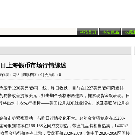
网站首页
本站藏品
收藏
8日上海钱币市场行情综述
/作者：网络 | 阅读权限：0 | 会员币：0
于1230美元/盎司一线，昨日收跌，目前在1227美元/盎司附近徘
贸易帐改善提振美元，打击期金价格创两连跌，拖累现货金银表现。日
其将出炉非农先行指标——美国12月ADP就业报告、以及美联储12月会
走势紧密联动，与昨日行情变化不大。14年金套猫稳定在15250-
盎司银猫继续在166-168之间成交炽热，带盒礼品装相当热卖，14年1/2
盎司金猫行价略有上涨，卖盘开价2020-2070，集中于2020-2050区间接