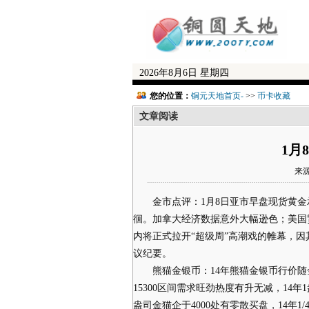
2026年8月6日 星期四
您的位置：
铜元天地首页-
>>
币卡收藏
文章阅读
1月
来源
金市点评：1月8日亚市早盘现货黄金承压
徊。加拿大经济数据意外大幅逊色；美国
内将正式拉开“超级周”高潮戏的帷幕，因
议纪要。
熊猫金银币：14年熊猫金银币行价随金价
15300区间需求旺劲热度有升无减，14年1
盎司金猫企于4000处有零散买盘，14年1/4