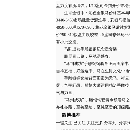
盘力度有所增强，1/10盎司金猫开价维稳于
生肖金银币：彩色金银马价格基本与昨日持
3440-3450市场批量货源难寻，彩银马报
4950-5000和670-690，梅花金银
价790-810接盘力度较差，5盎司彩银马365
有小批交投。
马到成功手雕银铜纪念章套装：
鹏展青云路，马驰浩荡春。
“马到成功”手雕银铜套章正面图案中心
吉祥五福，好运迭来。马在生肖文化中地
手雕银铜套装背面图案为天马、祥云、
雾，气宇轩昂。雕刻大师运用精湛手雕技
气与力量。
“马到成功” 手雕银铜套装承载着马之
亦礼亦藏，至善至臻，至纯至贵的顶级藏
微博推荐
一键关注 已关注 关注更多
分享到: 分享到