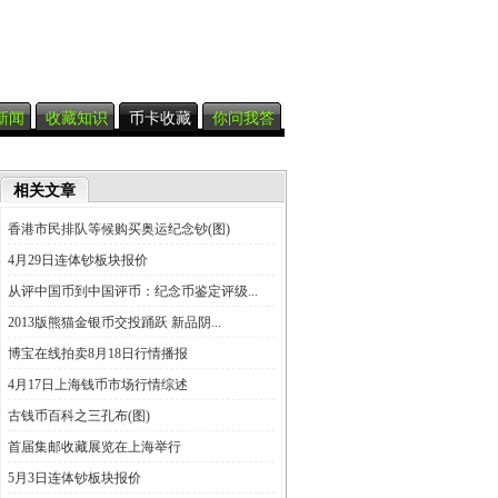
新闻
收藏知识
币卡收藏
你问我答
相关文章
香港市民排队等候购买奥运纪念钞(图)
4月29日连体钞板块报价
从评中国币到中国评币：纪念币鉴定评级...
2013版熊猫金银币交投踊跃 新品阴...
博宝在线拍卖8月18日行情播报
4月17日上海钱币市场行情综述
古钱币百科之三孔布(图)
首届集邮收藏展览在上海举行
5月3日连体钞板块报价