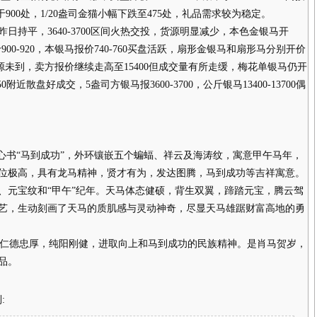
900处，1/20盎司金猫小幅下跌至475处，礼品需求较为稳定。
平，3640-3700区间火热交投，货源明显减少，本色金银马开
价900-920，本银马报价740-760买盘活跃，扇形金银马和扇形马分别开价
马后续货源未到，卖方报价继续走高至15400但成交量有所走缓，梅花单银马仍开
0附近散盘好成交，5盎司方银马报3600-3700，公斤银马13400-13700偶
书“马到成功”，外环镶嵌五个蝙蝠、祥云及海涛纹，寓意甲午马年，
位极高，具有龙马精神，贤才有为，发达图腾，马到成功等吉祥寓意。
元宝纹和“甲午”纪年。天马体态健硕，背生双翼，蹄踏元宝，腾云驾
艺，生动刻画了天马的质肌感与灵动神奇，尽显天马雄踞财富高地的勇
仁德忠厚，纯阳刚健，进取向上和马到成功的民族精神。是肖马贺岁，
品。
: