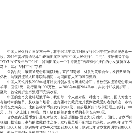
中国人民银行近日发布公告，将于2013年12月24日发行2014年贺岁普通纪念币一
枚。2014年贺岁普通纪念币正面图案正面刊“中国人民银行”、“1元”、汉语拼音字母
“YIYUAN”及年号“2014”；背面图案为一个手持寓意“吉庆有余”挂件的小女孩骑在木
马上，其右方刊“甲午”字样。
公告说明，该普通纪念币面额1元，直径25毫米，材质为黄铜合金，发行数量为1
亿枚，与现行流通人民币职能相同，与同面额人民币等值流通。
中国人民银行从2003年起开始发行贺岁生肖流通纪念币，首枚贺岁流通纪念币为
羊币，面值1元，发行量为1000万枚。从2003羊年至2014马年，共发行12枚贺岁币，
至此，首轮贺岁生肖流通币完满收宫。
中国的生肖文化绵延数千年，我们每一个人都对应一种生肖，因此，国人对生肖
有着特殊的情节。从收藏市场看，生肖题材的藏品尤其受到收藏爱好者的关注，市场
表现也尤为突出。比如首枚羊币的发行价为1元，目前最新的市场价已经上涨到了300
元，1轮下来上涨了300倍。而11枚套的贺岁生肖币的市价也有900元。
贺岁生肖流通币发行量相对较大，都是以面值(面值为1元)发行，因此，贺岁币的
收藏门槛较低，参与的收藏群体众多，发行量呈现不断增加的趋势。从2003年贺羊币
发行1000万枚，到2009年贺岁牛又增加到3000万枚，到2012年贺岁龙再调增到8000万
枚，而马年则创记录的增加到了1个亿。