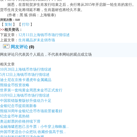
据悉，在首轮贺岁生肖发行结束之后，央行将从2015年开启新一轮生肖的发行。
货币生肖文化将绵延不断，生肖题材也将经久不衰。
(作者：黑 狐 供稿：上海银泰)
浏览次数：840
【
复制
】 【
打印
】
>>
相关资讯：
下篇文章：
12月11日上海钱币市场行情综述
上篇文章：
生肖藏品岁末走俏市场
网友评论
(0)
网友评论只代表其个人观点，不代表本网站的观点或立场
相关文章
10月28日上海钱币市场行情综述
5月12日上海钱币市场行情综述
迪士尼在京推卡通虎年金属藏品
熊猫金币投资攻略
世界第一套纯黄金周恩来金币正式发行
10月9日上海钱币市场行情综述
中国双错版整版钞升值动力十足
金银纪念币提前闹新春
熊猫30周年金银纪念币市场前景被看好
纪念金币年底热销
奥运邮票的价格持续下滑
金融海啸惹怒己丑牛票：小牛穿上蜘蛛服...
外国币更适合小众把玩 收藏价值高于投...