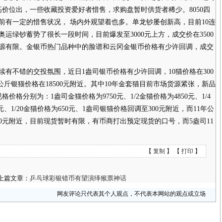
个高价位出，一些收藏投资爱好者惜售，求购盘暂时供货者稀少。8050四
目前有一定的惜售状况， 场内外观望着也多。单龙钞屡创新高，目前10连
奥运绿钞蓄势了很长一段时间，目前爆发至3000元上方，成交价在3500
场货源有限。金银币热门品种中的脸谱和云冈金银币价格有少许回调，成交
不错的交投氛围，近日1盎司银币价格有少许回调，10猫价格在300
，公斤银猫价格在18500元附近。其中10年金套猫目前市场货源紧张，新品
格价格分别为：1盎司金猫价格为9750元、1/2金猫价格为4850元、1/4
0元、1/20金猫价格为650元、1盎司银猫价格回调至300元附近，而11年公
00元附近，目前现货暂时有限，有币商打出预定现货的口号，而5盎司11
【
复制
】 【
打印
】
上篇文章：
乒乓球彩银错币有望演绎猴票神话
网友评论只代表其个人观点，不代表本网站的观点或立场