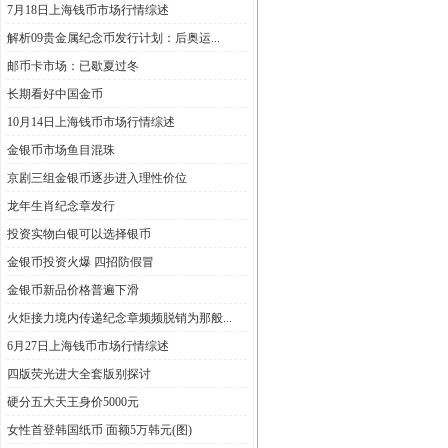
7月18日上海钱币市场行情综述
解析09贵金属纪念币发行计划：后奥运...
邮币卡市场：已歇夏过冬
长期看好中国金币
10月14日上海钱币市场行情综述
金银币市场鱼目混珠
京剧三组金银币逐步进入理性价位
龙年生肖纪念章发行
投资实物白银可以选择银币
金银币投资火爆 四招防假冒
金银币新品价格普遍下滑
火炬接力境内传递纪念章频频脱销为那般...
6月27日上海钱币市场行情综述
四版荧光进大全套版别探讨
硬分五大天王身价5000元
女性首登韩国纸币 面额5万韩元(图)