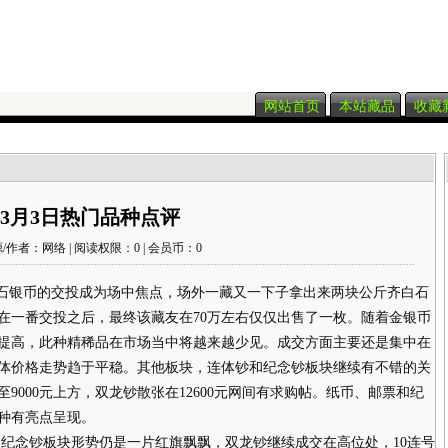
网站首页
本站藏品
收藏
3月3日热门品种点评
/作者：网络 | 阅读权限：0 | 会员币：0
石银币的交投成为场中焦点，场外一藏又一下子拿出来两块公斤齐白石
在一番交投之后，最终该藏友在70万左右仅仅出售了一枚。随着金银币
提高，此种精稀品在市场当中将越来越少见。成交方面主要还是集中在
体价格走势趋于平稳。其他板块，连体钞和纪念钞板块继续有不错的关
至9000元上方，双龙钞散张在12600元网间有求购帖。纸币、邮票和纪
种有亮点呈现。
念钞板块形势仍是一片红旗飘飘，双龙钞继续成交在高位处，10连号