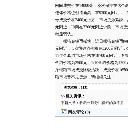
网间成交价在14000处，屡次保持在这
连体价格也创造新高，在9300元附近，
号成交价在2400元上方，市场货源紧缺。
元附近，币商在3200元附近求购，市
稍显弱势。
熊猫金银币板块：近日熊猫金银币继续有
元附近， 5盎司银猫价格在3200元附近
11年金套猫市场价格在18700元附近，各规
金猫价格为2500元、1/10金猫价格为120
斤银猫市场成交比较活跃，成交价在165
猫市场暂不见货源，请继续关注！
浏览次数：1131
>>
相关资讯：
下篇文章：
收藏一袋分币值钱的真不多
网友评论
(0)