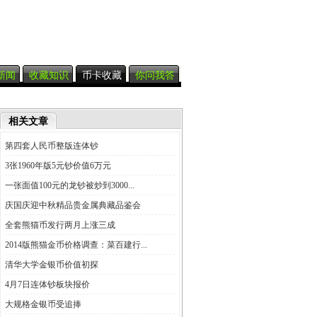
新闻
收藏知识
币卡收藏
你问我答
相关文章
第四套人民币整版连体钞
3张1960年版5元钞价值6万元
一张面值100元的龙钞被炒到3000...
庆国庆迎中秋精品贵金属典藏品鉴会
全套熊猫币发行两月上涨三成
2014版熊猫金币价格调查：菜百建行...
清华大学金银币价值初探
4月7日连体钞板块报价
大规格金银币受追捧