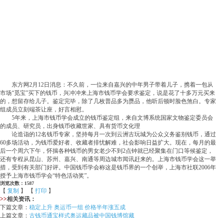
东方网2月12日消息：不久前，一位来自嘉兴的中年男子带着儿子，携着一包从
市场“觅宝”买下的钱币，兴冲冲来上海市钱币学会要求鉴定，说是花了十多万元买来
的，想留存给儿子。鉴定完毕，除了几枚普品多为赝品，他听后顿时脸色煞白。专家
组成员立刻端茶让座，好言相慰。
5年来，上海市钱币学会成立的钱币鉴定组，来自文博系统国家文物鉴定委员会
的成员、研究员，出身钱币收藏世家、具有货币文化理
论造诣的12名钱币专家，坚持每月一次到云洲古玩城为公众义务鉴别钱币，通过
60多场活动，为钱币爱好者、收藏者排忧解难，社会影响日益扩大。现在，每月的最
后一个周六下午，怀揣各种钱币的男女老少不到2点钟就已经聚集在门口等候鉴定，
还有专程从昆山、苏州、嘉兴、南通等周边城市闻讯赶来的。上海市钱币学会这一举
措，受到有关部门好评。中国钱币学会称这是钱币界的一个创举，上海市社联2006年
授予上海市钱币学会“特色活动奖”。
浏览次数：1587
【
复制
】 【
打印
】
>>
相关资讯：
下篇文章：
稳定上升 奥运币一组 价格半年涨五成
上篇文章：
古钱币通宝样式奥运藏品被中国钱博馆藏