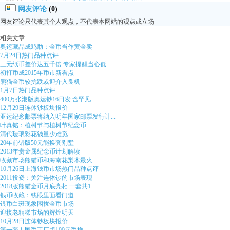
网友评论
(0)
网友评论只代表其个人观点，不代表本网站的观点或立场
相关文章
奥运藏品成鸡肋：金币当作黄金卖
7月24日热门品种点评
三元纸币差价达五千倍 专家提醒当心低...
初打币成2015年币市新看点
熊猫金币较抗跌或迎介入良机
1月7日热门品种点评
400万张港版奥运钞16日发 含罕见...
12月29日连体钞板块报价
亚运纪念邮票将纳入明年国家邮票发行计...
叶真铭：植树节与植树节纪念币
清代珐琅彩花钱量少难觅
20年前错版50元能换套别墅
2013年贵金属纪念币计划解读
收藏市场熊猫币和海南花梨木最火
10月26日上海钱币市场热门品种点评
2011投资：关注连体钞的市场表现
2018版熊猫金币月底亮相 一套共1...
钱币收藏：钱眼里面看门道
银币白斑现象困扰金币市场
迎接老精稀市场的辉煌明天
10月28日连体钞板块报价