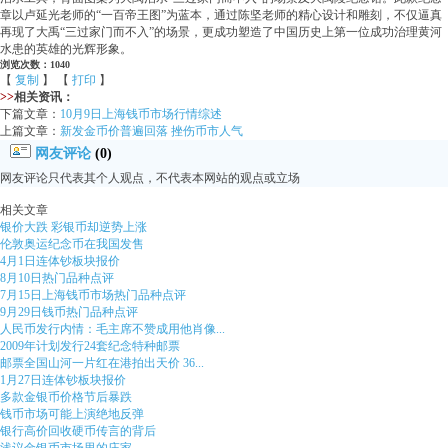
章以卢延光老师的“一百帝王图”为蓝本，通过陈坚老师的精心设计和雕刻，不仅逼真
再现了大禹“三过家门而不入”的场景，更成功塑造了中国历史上第一位成功治理黄河
水患的英雄的光辉形象。
浏览次数：1040
【
复制
】 【
打印
】
>>
相关资讯：
下篇文章：
10月9日上海钱币市场行情综述
上篇文章：
新发金币价普遍回落 挫伤币市人气
网友评论
(0)
网友评论只代表其个人观点，不代表本网站的观点或立场
相关文章
银价大跌 彩银币却逆势上涨
伦敦奥运纪念币在我国发售
4月1日连体钞板块报价
8月10日热门品种点评
7月15日上海钱币市场热门品种点评
9月29日钱币热门品种点评
人民币发行内情：毛主席不赞成用他肖像...
2009年计划发行24套纪念特种邮票
邮票全国山河一片红在港拍出天价 36...
1月27日连体钞板块报价
多款金银币价格节后暴跌
钱币市场可能上演绝地反弹
银行高价回收硬币传言的背后