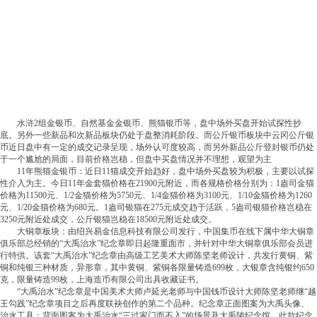
水浒2组金银币、自然基金金银币、熊猫银币等，盘中场外买盘开始试探性抄
底。另外一些新品和次新品板块仍处于盘整消耗阶段。而公斤银币板块中云冈公斤银
币近日盘中有一定的成交记录呈现，场外认可度较高，而另外新品公斤登封银币仍处
于一个尴尬的局面，目前价格岂稳，但盘中买盘情况并不理想，观望为主
11年熊猫金银币：近日11猫成交开始趋好，盘中场外买盘较为积极，主要以试探
性介入为主。今日11年金套猫价格在21900元附近，而各规格价格分别为：1盎司金猫
价格为11500元、1/2金猫价格为5750元、1/4金猫价格为3100元、1/10金猫价格为1260
元、1/20金猫价格为680元。1盎司银猫在275元成交趋于活跃，5盎司银猫价格岂稳在
3250元附近处成交，公斤银猫岂稳在18500元附近处成交。
大铜章板块：由绍兴易金信息科技有限公司发行，中国集币在线下属中华大铜章
俱乐部总经销的“大禹治水”纪念章即日起隆重面市，并针对中华大铜章俱乐部会员进
行特供。该套“大禹治水”纪念章由高级工艺美术大师陈坚老师设计，共发行黄铜、紫
铜和纯银三种材质，异形章，其中黄铜、紫铜各限量铸造699枚，大银章含纯银约650
克，限量铸造99枚，上海造币有限公司出具收藏证书。
“大禹治水”纪念章是中国美术大师卢延光老师与中国钱币设计大师陈坚老师继“越
王勾践”纪念章项目之后再度联袂创作的第二个品种。纪念章正面图案为大禹头像、
治水工具；背面图案为大禹治水“三过家门而不入”的场景及大禹陵纪念馆。此款纪念