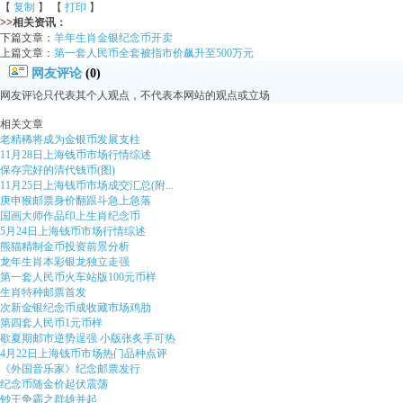
【
复制
】 【
打印
】
>>
相关资讯：
下篇文章：
羊年生肖金银纪念币开卖
上篇文章：
第一套人民币全套被指市价飙升至500万元
网友评论
(0)
网友评论只代表其个人观点，不代表本网站的观点或立场
相关文章
老精稀将成为金银币发展支柱
11月28日上海钱币市场行情综述
保存完好的清代钱币(图)
11月25日上海钱币市场成交汇总(附...
庚申猴邮票身价翻跟斗急上急落
国画大师作品印上生肖纪念币
5月24日上海钱币市场行情综述
熊猫精制金币投资前景分析
龙年生肖本彩银龙独立走强
第一套人民币火车站版100元币样
生肖特种邮票首发
次新金银纪念币成收藏市场鸡肋
第四套人民币1元币样
歇夏期邮市逆势逞强 小版张炙手可热
4月22日上海钱币市场热门品种点评
《外国音乐家》纪念邮票发行
纪念币随金价起伏震荡
钞王争霸之群雄并起