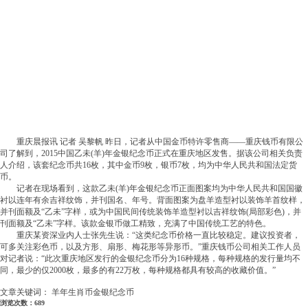
重庆晨报讯 记者 吴黎帆 昨日，记者从中国金币特许零售商——重庆钱币有限公
司了解到，2015中国乙未(羊)年金银纪念币正式在重庆地区发售。据该公司相关负责
人介绍，该套纪念币共16枚，其中金币9枚，银币7枚，均为中华人民共和国法定货
币。
记者在现场看到，这款乙未(羊)年金银纪念币正面图案均为中华人民共和国国徽
衬以连年有余吉祥纹饰，并刊国名、年号。背面图案为盘羊造型衬以装饰羊首纹样，
并刊面额及“乙未”字样，或为中国民间传统装饰羊造型衬以吉祥纹饰(局部彩色)，并
刊面额及“乙未”字样。该款金银币做工精致，充满了中国传统工艺的特色。
重庆某资深业内人士张先生说：“这类纪念币价格一直比较稳定。建议投资者，
可多关注彩色币，以及方形、扇形、梅花形等异形币。”重庆钱币公司相关工作人员
对记者说：“此次重庆地区发行的金银纪念币分为16种规格，每种规格的发行量均不
同，最少的仅2000枚，最多的有22万枚，每种规格都具有较高的收藏价值。”
文章关键词： 羊年生肖币金银纪念币
浏览次数：689