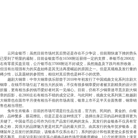
云冈金银币：虽然目前市场对其后势还是存在不少争议，但前期快速下挫的势头
已受到了明显的遏制，目前金银套币在16500附近获得一定的支撑，单银币在2800左
右有零星买盘呈现，公斤银币在37000附近不好成交，虽然抛盘及下跌均有所收敛，
但没有出现强有力的买盘始终是其无法再度崛起的原因之一。但是其规格及发行量的
稀少性，以及题材的参照性，相信对其后势也是种不小的优势。
越剧大铜章：中华大铜章俱乐部曾于2010年年初发行了中国戏曲文化系列京剧大
铜章，在钱币市场引起了相当大的反响，不仅有很多铜章爱好者被京剧精美的设计所
折服，更有相当多的钱币爱好者对其一见倾心。目前，仍有不少铜章迷寻觅京剧大铜
章的踪影，在2800左右有相当不错的成交记录。与此同时，戏曲文化系列第二枚越剧
大铜章也在面市半月便有相当不俗的市场表现，银章上市不足半天全面售罄，铜章销
售也相当理想。
兔年生肖银条：目前的市场可谓是衍生品当道，官方的、民间的、黄金的、白银
的，品种繁多，眼花缭乱，但是正是在这种情况下，选择出身正宗的品种就显得更为
关键了。中国金币总公司作为衍生产品发行机构的龙头，其发行的金银条不仅具有官
条之称，其强大的品牌魅力更是对其产品的最大捍卫。由其发行的兔年贺岁银条，是
继鼠年之后发行的第四款，该银条不仅系出名门，系列的设计和包装更使众多投资者
爱不释手，目前50克和100克等小规格品种市场货源极度稀缺，1公斤的更强劲上涨至