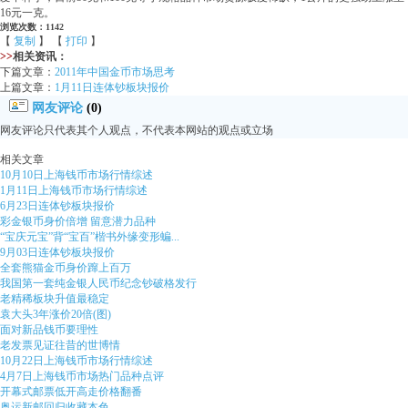
16元一克。
浏览次数：1142
【
复制
】 【
打印
】
>>
相关资讯：
下篇文章：
2011年中国金币市场思考
上篇文章：
1月11日连体钞板块报价
网友评论
(0)
网友评论只代表其个人观点，不代表本网站的观点或立场
相关文章
10月10日上海钱币市场行情综述
1月11日上海钱币市场行情综述
6月23日连体钞板块报价
彩金银币身价倍增 留意潜力品种
“宝庆元宝”背“宝百”楷书外缘变形蝙...
9月03日连体钞板块报价
全套熊猫金币身价蹿上百万
我国第一套纯金银人民币纪念钞破格发行
老精稀板块升值最稳定
袁大头3年涨价20倍(图)
面对新品钱币要理性
老发票见证往昔的世博情
10月22日上海钱币市场行情综述
4月7日上海钱币市场热门品种点评
开幕式邮票低开高走价格翻番
奥运新邮回归收藏本色