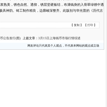
，包浆熟美，锈色自然、透彻，锈层坚硬板结，布满钱身的入骨翠绿锈中透
极具神韵。铸工制作精良，边廓峻深整齐。此版别与华光普的《历代古
【
复制
】 【
打印
】
币公告发行(图)
上篇文章：
3月15日上海钱币市场行情综述
网友评论只代表其个人观点，不代表本网站的观点或立场