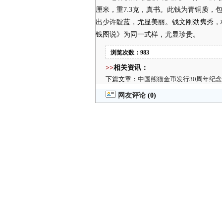
厘米，重7.3克，真书。此钱为青铜质
出少许靛蓝，尤显美丽。钱文刚劲隽秀，
钱图说》为同一式样，尤显珍贵。
浏览次数：983
>>
相关资讯：
下篇文章：
中国熊猫金币发行30周年纪念
网友评论
(0)