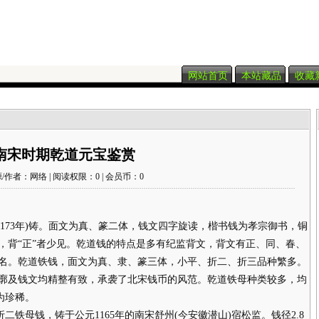
网站首页
本站藏品
收藏
南宋时期乾道元宝鉴赏
/作者：网络 | 阅读权限：0 | 会员币：0
1173年)铸。面文为真、篆二体，钱文四字旋读，楷书钱为孝宗御书，铜
，背“正”者少见。乾道钱的特点是多有纪监背文，背文有正、同、春、
名。乾道铁钱，面文为真、隶、篆三体，小平、折二、折三品种繁多。
廓及钱文均精整有致，承袭了北宋钱币的风范。乾道铁母种类较多，均
为珍稀。
铁母钱，铸于公元1165年的南宋舒州(今安徽潜山)宿松监。钱径2.8