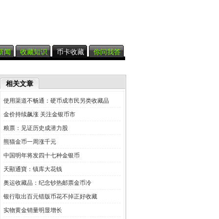
新闻
收藏知识
币卡收藏
你问我答
相关文章
使用渠道不畅通：硬币成市民另类收藏品
金价持续飙涨 关注金银币市
粮票：见证历史成潜力股
熊猫金币一周涨千元
中国明年将发四十七种金银币
天顯通寶：镇库大花钱
奥运收藏品：纪念钞热邮票金币冷
银行取出百元错版币花不掉正好收藏
实物黄金销量明显增长