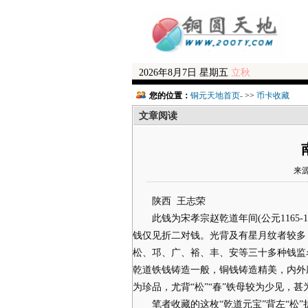
2026年8月7日 星期五
立秋
您的位置：
铜元天地首页-
>>
币卡收藏
文章阅读
来源
陕西 王志荣
此钱为宋孝宗赵乾道年间(公元1165-
钱仅见折二对钱。光背及有星月纹者较多
松、邛、广、裕、丰、安等三十多种钱监
乾道铁钱铸造一般，铜钱铸造精美，内外
为珍品，尤背“松”“春”铁母较为少见，甚
笔者收藏的这枚“乾道元宝”背左“松”折二