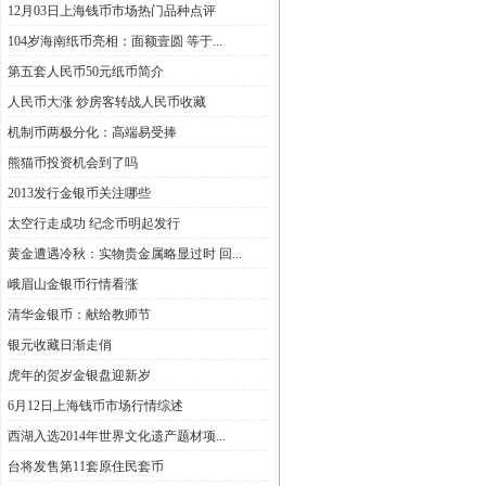
12月03日上海钱币市场热门品种点评
104岁海南纸币亮相：面额壹圆 等于...
第五套人民币50元纸币简介
人民币大涨 炒房客转战人民币收藏
机制币两极分化：高端易受捧
熊猫币投资机会到了吗
2013发行金银币关注哪些
太空行走成功 纪念币明起发行
黄金遭遇冷秋：实物贵金属略显过时 回...
峨眉山金银币行情看涨
清华金银币：献给教师节
银元收藏日渐走俏
虎年的贺岁金银盘迎新岁
6月12日上海钱币市场行情综述
西湖入选2014年世界文化遗产题材项...
台将发售第11套原住民套币