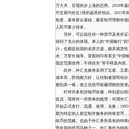
万大关，呈现快步上涨的态势。2010年
可交易均价近1倍的超高价拍出。2011
热度，最有群众基础，最富纸币理财价值
人民币要少得多。
另外，可以说任何一种货币及有价证券
得到了充分的体现。券上的“中国银行”
计，也都是祖国的名胜古迹，颇具观赏性
水、万里长城等。背面则印有英文“中国
指定范围使用，不得挂失”等字样及内容
此外，外汇兑换券采用了五星、五星加
成本高，防伪能力好，让仿制者望而却步
都别具一格，使之在纸币收藏理财的投资
针对许多初涉钱币收藏，特别是以纸币
状况，现再作一些简单的梳理：何谓外汇兑换
开始正式发行、流通、使用、兑换；199
期为特定的人群定制并服务的特殊货币，
纸币的范畴。也由于外汇券所具有的特殊
受欢迎的纸币品种之一。外汇券作为特殊