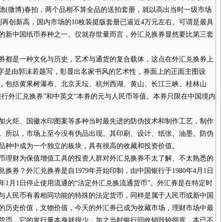
嘉德(微博)春拍，两个品相不算全品的送拍套册，就以高出当时一级市场
年则再创新高，国内市场的10枚装挺版套册已逼近4万元左右。可谓是最具
的新中国纸币券种之一。仅就存世量而言，外汇兑换券显然要比第三套
都是一种文化与历史，艺术与通货的复合载体，这点在外汇兑换券上
四字是由郭沫若题写，彰显出名家书风的艺术性，券面上的正面主图设
，包括黄果树瀑布、北京天坛、杭州西湖、黄山、长江三峡、桂林山
银行外汇兑换券”和中英文“本券的元与人民币等值。本券只限在中国境内
。
火炬、国徽水印图案等多种当时最先进的防伪技术和制作工艺，制作
。所以，市场上至今没有伪品出现。其印刷、设计、纸张、油墨、防伪
品种中成为一个独立的板块，具有很高的收藏和投资价值。
理财为保值增值工具的投资人群对外汇兑换券不太了解、不太熟悉的
券？外汇兑换券是自1979年开始印制，由中国银行于1980年4月1日
5年1月1日停止使用流通的“法定外汇兑换流通货币”。外汇券是在特定时
与人民币有着相同功能的特殊的法定货币，同样是属于人民币或新中国
的历史价值，文物价值，今天的外汇券已成为收藏市场，理财市场中最
货币，它的发行量本身就很少，加之当时银行回收销毁较彻底，本已不