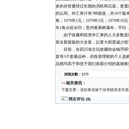
多的存世量经过长期的消耗和沉底，更显
的认同。外汇券计有7种面值，共10个版本。
角；1979年1元；1979年5元；1979年10元
年1角火炬水印；贵州黄果树瀑布，平印
由于收藏和投资外汇券的人大多数是以
装全新挺版的大全套，以更大程度减少投
目前，在四川省古玩收藏协会钱币研究中
套等5个套册品种，供投资理财的个人选
品相均高于和优于我们前面介绍的嘉德春
浏览次数：1173
>>
相关资讯：
下篇文章：
龙钞暴涨缘于游资瞄准龙年题
网友评论
(0)