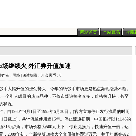
网站首页
本站藏品
收藏
市场继续火 外汇券升值加速
/作者：网络 | 阅读权限：0 | 会员币：0
钞币大幅升值的强劲势头，今年的纸钞币市场更是热点频现涨势不断。
又一个引人瞩目的热点品种，不仅市场追捧者众多，价格拉升快，甚至
的状况。
1980年4月1日至1995年6月30日，(官方宣布停止发行流通的时间
月1日截止)，共计流通使用近16年。停止流通初期，中国银行以1∶1.48的
316元7角，市场价格为500元上下，停止兑换后，快速升值一倍，达
0元，2009年初，全新挺版10枚大全套册价格即过万元，并于年底突破2