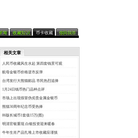
新闻
收藏知识
币卡收藏
你问我答
相关文章
人民币收藏风生水起 第四套钱景可观
航母金银币价格逆市反弹
台湾发行大熊猫邮品 市民热烈追捧
1月24日钱币热门品种点评
市场上出现假冒伪劣贵金属金银币
熊猫30周年纪念币受热捧
86版长城币1套值15万(图)
明清官银重现 白银投资迎来暖春
牛年生肖产品扎堆上市收藏应谨慎