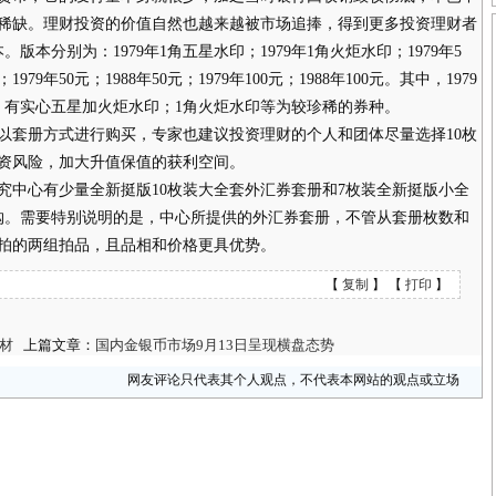
稀缺。理财投资的价值自然也越来越被市场追捧，得到更多投资理财者
版本分别为：1979年1角五星水印；1979年1角火炬水印；1979年5
；1979年50元；1988年50元；1979年100元；1988年100元。其中，1979
，有实心五星加火炬水印；1角火炬水印等为较珍稀的券种。
套册方式进行购买，专家也建议投资理财的个人和团体尽量选择10枚
资风险，加大升值保值的获利空间。
心有少量全新挺版10枚装大全套外汇券套册和7枚装全新挺版小全
购。需要特别说明的是，中心所提供的外汇券套册，不管从套册枚数和
拍的两组拍品，且品相和价格更具优势。
【
复制
】 【
打印
】
材
上篇文章：
国内金银币市场9月13日呈现横盘态势
网友评论只代表其个人观点，不代表本网站的观点或立场