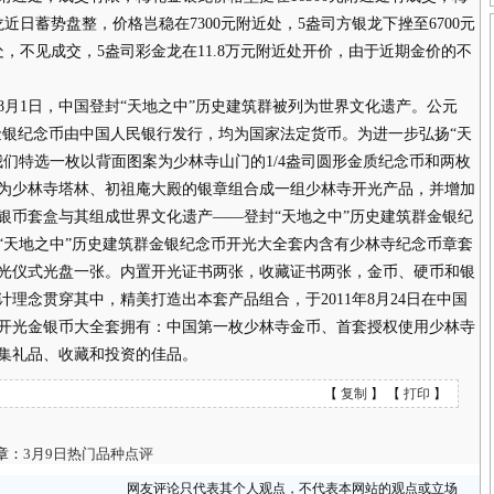
龙近日蓄势盘整，价格岂稳在7300元附近处，5盎司方银龙下挫至6700元
处，不见成交，5盎司彩金龙在11.8万元附近处开价，由于近期金价的不
月1日，中国登封“天地之中”历史建筑群被列为世界文化遗产。公元
筑群金银纪念币由中国人民银行发行，均为国家法定货币。为进一步弘扬“天
们特选一枚以背面图案为少林寺山门的1/4盎司圆形金质纪念币和两枚
为少林寺塔林、初祖庵大殿的银章组合成一组少林寺开光产品，并增加
银币套盒与其组成世界文化遗产——登封“天地之中”历史建筑群金银纪
“天地之中”历史建筑群金银纪念币开光大全套内含有少林寺纪念币章套
光仪式光盘一张。内置开光证书两张，收藏证书两张，金币、硬币和银
理念贯穿其中，精美打造出本套产品组合，于2011年8月24日在中国
开光金银币大全套拥有：中国第一枚少林寺金币、首套授权使用少林寺
集礼品、收藏和投资的佳品。
【
复制
】 【
打印
】
章：
3月9日热门品种点评
网友评论只代表其个人观点，不代表本网站的观点或立场