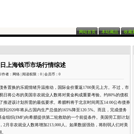
网站首页
本站藏品
收藏
9日上海钱币市场行情综述
/作者：网络 | 阅读权限：0 | 会员币：0
置换的乐观情绪升温推动，国际金价重返1700美元上方。不过，市
易日将公布的美国非农就业人数将对黄金构成重要考验。约80%的债权
推进该计划所需的最低要求。希腊料将于北京时间周五14:00公布债券
2020年将从占国内生产总值的165%降至120.5%。而且，完成债务
基金组织(IMF)向希腊提供第二轮救助的一个前提条件。美国劳工部计划
2月非农就业人数将增加213,000人。如果数据强劲，将削弱人们对美
期。