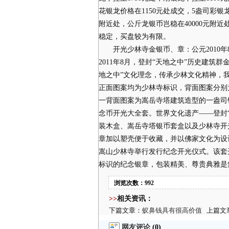
花银龙价格在1150元处成交，5盎司彩银
附近处，公斤龙银币岂稳在40000元附近
稳定，买盘较为有限。
开光少林寺金银币、章：公元2010年8
2011年8月，登封“天地之中”历史建
地之中”文化理念，传承少林文化精神，我
正面图案均为少林寺标识，背面图案分别
一背面图案为嵩岳寺塔建筑造型的一盎司
念币开光大全套。世界文化遗产——登封
装木盒、嵩岳寺塔银币套盒以及少林寺开
章加以塑壳便于收藏，并以佛家文化为设计
嵩山少林寺举行发行纪念开光仪式。该套
标识的纪念银章，包装精美、尊贵典雅是
浏览次数：992
>>
相关资讯：
下篇文章：
蚁鼻钱具有很高价值
上篇文
网友评论
(0)