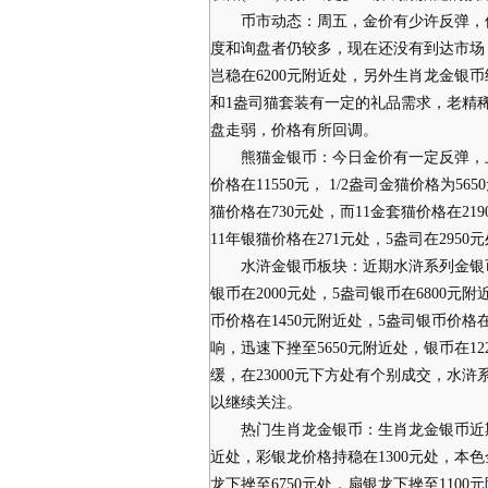
币市动态：周五，金价有少许反弹，但
度和询盘者仍较多，现在还没有到达市场
岂稳在6200元附近处，另外生肖龙金银币
和1盎司猫套装有一定的礼品需求，老精
盘走弱，价格有所回调。
熊猫金银币：今日金价有一定反弹，上扬至
价格在11550元， 1/2盎司金猫价格为565
猫价格在730元处，而11金套猫价格在21
11年银猫价格在271元处，5盎司在2950
水浒金银币板块：近期水浒系列金银币成
银币在2000元处，5盎司银币在6800
币价格在1450元附近处，5盎司银币价格
响，迅速下挫至5650元附近处，银币在12
缓，在23000元下方处有个别成交，水
以继续关注。
热门生肖龙金银币：生肖龙金银币近期货
近处，彩银龙价格持稳在1300元处，本色
龙下挫至6750元处，扇银龙下挫至110