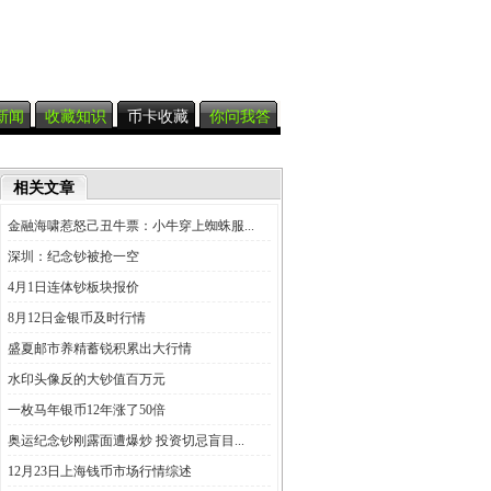
新闻
收藏知识
币卡收藏
你问我答
相关文章
金融海啸惹怒己丑牛票：小牛穿上蜘蛛服...
深圳：纪念钞被抢一空
4月1日连体钞板块报价
8月12日金银币及时行情
盛夏邮市养精蓄锐积累出大行情
水印头像反的大钞值百万元
一枚马年银币12年涨了50倍
奥运纪念钞刚露面遭爆炒 投资切忌盲目...
12月23日上海钱币市场行情综述