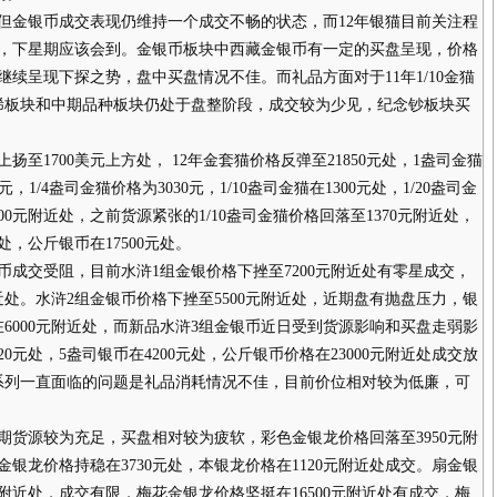
金银币成交表现仍维持一个成交不畅的状态，而12年银猫目前关注程
，下星期应该会到。金银币板块中西藏金银币有一定的买盘呈现，价格
继续呈现下探之势，盘中买盘情况不佳。而礼品方面对于11年1/10金猫
稀板块和中期品种板块仍处于盘整阶段，成交较为少见，纪念钞板块买
1700美元上方处， 12年金套猫价格反弹至21850元处，1盎司金猫
0元，1/4盎司金猫价格为3030元，1/10盎司金猫在1300元处，1/20盎司金
900元附近处，之前货源紧张的1/10盎司金猫价格回落至1370元附近处，
元处，公斤银币在17500元处。
交受阻，目前水浒1组金银价格下挫至7200元附近处有零星成交，
元附近处。水浒2组金银币价格下挫至5500元附近处，近期盘有抛盘压力，银
在6000元附近处，而新品水浒3组金银币近日受到货源影响和买盘走弱影
20元处，5盎司银币在4200元处，公斤银币价格在23000元附近处成交放
浒系列一直面临的问题是礼品消耗情况不佳，目前价位相对较为低廉，可
源较为充足，买盘相对较为疲软，彩色金银龙价格回落至3950元附
金银龙价格持稳在3730元处，本银龙价格在1120元附近处成交。扇金银
0元附近处，成交有限，梅花金银龙价格坚挺在16500元附近处有成交，梅