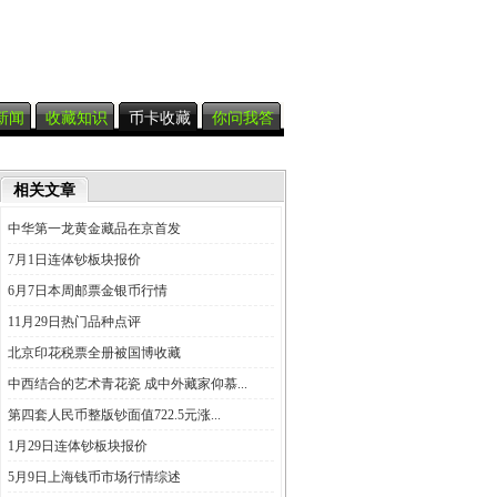
新闻
收藏知识
币卡收藏
你问我答
相关文章
中华第一龙黄金藏品在京首发
7月1日连体钞板块报价
6月7日本周邮票金银币行情
11月29日热门品种点评
北京印花税票全册被国博收藏
中西结合的艺术青花瓷 成中外藏家仰慕...
第四套人民币整版钞面值722.5元涨...
1月29日连体钞板块报价
5月9日上海钱币市场行情综述