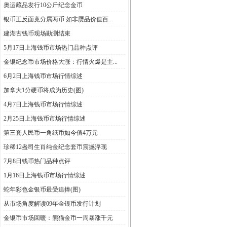
奥运藏品发行10公斤纪念金币
银币正反面竟分属两币 如非赝品价值百...
建湖古钱币现场勘测结束
5月17日上海钱币市场热门品种点评
金银纪念币市场价格大涨：行情火爆是主...
6月2日上海钱币市场行情综述
加拿大1分硬币将成为历史(图)
4月7日上海钱币市场行情综述
2月25日上海钱币市场行情综述
第三套人民币一角纸币如今值4万元
珍稀12盎司生肖纯金纪念套币震撼浮现
7月8日钱币热门品种点评
1月16日上海钱币市场行情综述
蛇年彩色金银币最受追捧(图)
从市场角度解读09年金银币发行计划
金银币市场回暖：熊猫金币一周暴涨千元