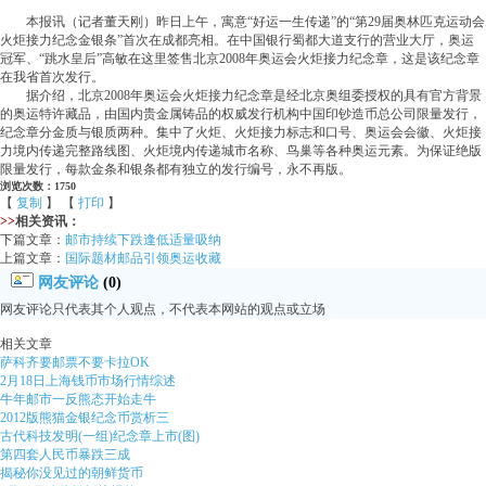
本报讯（记者董天刚）昨日上午，寓意“好运一生传递”的“第29届奥林匹克运动会
火炬接力纪念金银条”首次在成都亮相。在中国银行蜀都大道支行的营业大厅，奥运
冠军、“跳水皇后”高敏在这里签售北京2008年奥运会火炬接力纪念章，这是该纪念章
在我省首次发行。
据介绍，北京2008年奥运会火炬接力纪念章是经北京奥组委授权的具有官方背景
的奥运特许藏品，由国内贵金属铸品的权威发行机构中国印钞造币总公司限量发行，
纪念章分金质与银质两种。集中了火炬、火炬接力标志和口号、奥运会会徽、火炬接
力境内传递完整路线图、火炬境内传递城市名称、鸟巢等各种奥运元素。为保证绝版
限量发行，每款金条和银条都有独立的发行编号，永不再版。
浏览次数：1750
【
复制
】 【
打印
】
>>
相关资讯：
下篇文章：
邮市持续下跌逢低适量吸纳
上篇文章：
国际题材邮品引领奥运收藏
网友评论
(0)
网友评论只代表其个人观点，不代表本网站的观点或立场
相关文章
萨科齐要邮票不要卡拉OK
2月18日上海钱币市场行情综述
牛年邮市一反熊态开始走牛
2012版熊猫金银纪念币赏析三
古代科技发明(一组)纪念章上市(图)
第四套人民币暴跌三成
揭秘你没见过的朝鲜货币