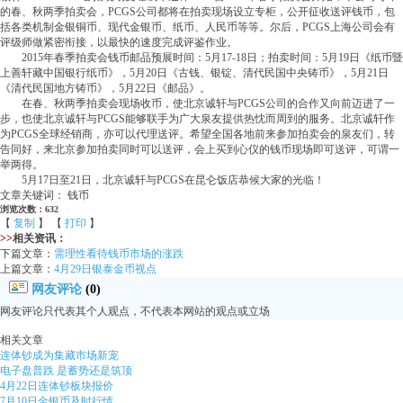
的春、秋两季拍卖会，PCGS公司都将在拍卖现场设立专柜，公开征收送评钱币，包
括各类机制金银铜币、现代金银币、纸币、人民币等等。尔后，PCGS上海公司会有
评级师做紧密衔接，以最快的速度完成评鉴作业。
2015年春季拍卖会钱币邮品预展时间：5月17-18日；拍卖时间：5月19日《纸币暨
上善轩藏中国银行纸币》，5月20日《古钱、银锭、清代民国中央铸币》，5月21日
《清代民国地方铸币》，5月22日《邮品》。
在春、秋两季拍卖会现场收币，使北京诚轩与PCGS公司的合作又向前迈进了一
步，也使北京诚轩与PCGS能够联手为广大泉友提供热忱而周到的服务。北京诚轩作
为PCGS全球经销商，亦可以代理送评。希望全国各地前来参加拍卖会的泉友们，转
告同好，来北京参加拍卖同时可以送评，会上买到心仪的钱币现场即可送评，可谓一
举两得。
5月17日至21日，北京诚轩与PCGS在昆仑饭店恭候大家的光临！
文章关键词： 钱币
浏览次数：632
【
复制
】 【
打印
】
>>
相关资讯：
下篇文章：
需理性看待钱币市场的涨跌
上篇文章：
4月29日银泰金币视点
网友评论
(0)
网友评论只代表其个人观点，不代表本网站的观点或立场
相关文章
连体钞成为集藏市场新宠
电子盘普跌 是蓄势还是筑顶
4月22日连体钞板块报价
7月10日金银币及时行情