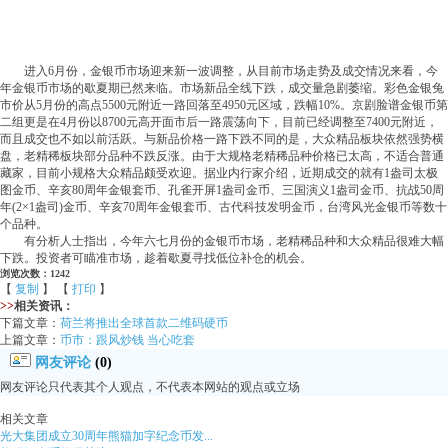
进入6月份，金银币市场迎来新一波调整，从目前市场走势及成交情况来看，今
年金银币市场的歇夏期已然来临。市场新品全线下跌，成交量急剧萎缩。彩色金银兔
市价从5月份的高点5500元附近一路回落至4950元区域，跌幅10%。京剧脸谱金银币第
二组更是在4月份以8700元高开面市后一路震荡向下，目前已经调整至7400元附近，
而且成交也不如以前活跃。与新品价格一路下跌不同的是，大众精品板块依然强势横
盘，老精稀板块部分品种不跌反涨。由于大规格老精稀品种价格已太高，不适合普通
藏家，目前小规格大众精品颇受欢迎。据业内行家介绍，近期成交的就有1盎司太极
图金币、辛亥80周年金银套币、孔雀开屏1盎司金币、三国演义1盎司金币、抗战50周
年(2×1盎司)金币、辛亥70周年金银套币、古代科技发明金币，台湾风光金银币等数十
个品种。
有分析人士指出，今年六七月份的金银币市场，老精稀品种和大众精品很难大幅
下跌。投资者可瞄准市场，趁着歇夏寻找低位补仓的机会。
浏览次数：1242
【
复制
】 【
打印
】
>>
相关资讯：
下篇文章：
荷兰将推出全球首款二维码硬币
上篇文章：
币市：跟风炒钱 当心吃套
网友评论
(0)
网友评论只代表其个人观点，不代表本网站的观点或立场
相关文章
光大集团成立30周年熊猫加字纪念币发...