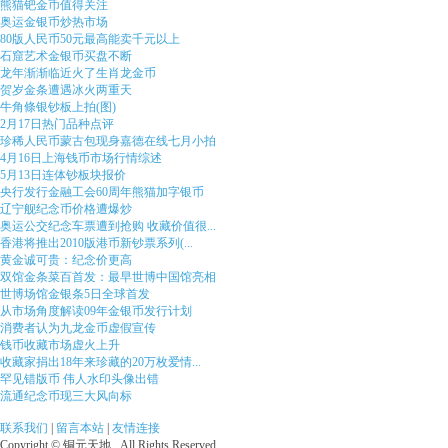
熊猫钯金币值得关注
奥运金银币炒热市场
80版人民币50元最高能卖千元以上
石窟艺术金银币买盘不断
龙年渐渐临近火了生肖龙金币
贺岁金条遭遇冰火两重天
牛角條银钞板上拍(图)
2月17日热门品种点评
珍稀人民币蒙古包现身嘉德在线七月小拍
4月16日上海钱币市场行情综述
5月13日连体钞板块报价
央行发行金融工会60周年熊猫加字银币
辽宁舰纪念币价格遭爆炒
奥运公交纪念车票遭到抢购 收藏价值很...
香港将推出2010版港币新钞票系列(...
黄金诚可贵：纪念价更高
双馆金条菜百首发：最早世博中国馆亮相
世博场馆金银条5日全球首发
从市场角度解读09年金银币发行计划
消费者认为九龙金币虚假宣传
钱币收藏市场虚火上升
收藏家捐出18年来珍藏的20万枚爱情...
罕见错版币 伟人水印头像出错
流通纪念币现三大风向标
联系我们
|
留言本站
|
友情连接
Copyright © 铜元天地 . All Rights Reserved.