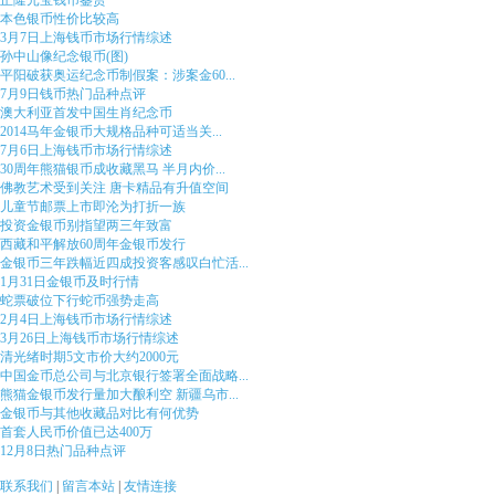
正隆元宝钱币鉴赏
本色银币性价比较高
3月7日上海钱币市场行情综述
孙中山像纪念银币(图)
平阳破获奥运纪念币制假案：涉案金60...
7月9日钱币热门品种点评
澳大利亚首发中国生肖纪念币
2014马年金银币大规格品种可适当关...
7月6日上海钱币市场行情综述
30周年熊猫银币成收藏黑马 半月内价...
佛教艺术受到关注 唐卡精品有升值空间
儿童节邮票上市即沦为打折一族
投资金银币别指望两三年致富
西藏和平解放60周年金银币发行
金银币三年跌幅近四成投资客感叹白忙活...
1月31日金银币及时行情
蛇票破位下行蛇币强势走高
2月4日上海钱币市场行情综述
3月26日上海钱币市场行情综述
清光绪时期5文市价大约2000元
中国金币总公司与北京银行签署全面战略...
熊猫金银币发行量加大酿利空 新疆乌市...
金银币与其他收藏品对比有何优势
首套人民币价值已达400万
12月8日热门品种点评
联系我们
|
留言本站
|
友情连接