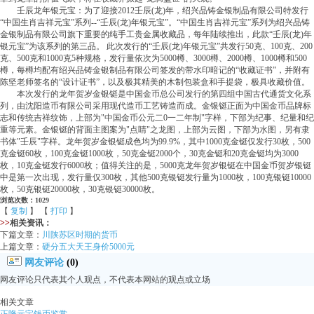
壬辰龙年银元宝：为了迎接2012壬辰(龙)年，绍兴品铸金银制品有限公司特发行
“中国生肖吉祥元宝”系列--“壬辰(龙)年银元宝”。“中国生肖吉祥元宝”系列为绍兴品铸
金银制品有限公司旗下重要的纯手工贵金属收藏品，每年陆续推出，此款“壬辰(龙)年
银元宝”为该系列的第三品。 此次发行的“壬辰(龙)年银元宝”共发行50克、100克、200
克、500克和1000克5种规格，发行量依次为5000樽、3000樽、2000樽、1000樽和500
樽，每樽均配有绍兴品铸金银制品有限公司签发的带水印暗记的“收藏证书”，并附有
陈坚老师签名的“设计证书”，以及极其精美的木制包装盒和手提袋，极具收藏价值。
本次发行的龙年贺岁金银铤是中国金币总公司发行的第四组中国古代通货文化系
列，由沈阳造币有限公司采用现代造币工艺铸造而成。金银铤正面为中国金币品牌标
志和传统吉祥纹饰，上部为"中国金币公元二0一二年制"字样，下部为纪事、纪量和纪
重等元素。金银铤的背面主图案为"点睛"之龙图，上部为云图，下部为水图，另有隶
书体"壬辰"字样。龙年贺岁金银铤成色均为99.9%，其中1000克金铤仅发行30枚，500
克金铤60枚，100克金铤1000枚，50克金铤2000个，30克金铤和20克金铤均为3000
枚，10克金铤发行6000枚；值得关注的是，5000克龙年贺岁银铤在中国金币贺岁银铤
中是第一次出现，发行量仅300枚，其他500克银铤发行量为1000枚，100克银铤10000
枚，50克银铤20000枚，30克银铤30000枚。
浏览次数：1029
【
复制
】 【
打印
】
>>
相关资讯：
下篇文章：
川陕苏区时期的货币
上篇文章：
硬分五大天王身价5000元
网友评论
(0)
网友评论只代表其个人观点，不代表本网站的观点或立场
相关文章