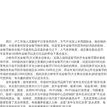
周日，卢工市场人流量较平日里有所回升，天气不佳加上本周国际金、银价格的
重挫，令投资者对投资金银币格外谨慎。但是受龙年金银币到货等利好消息的影响，
金银币板块在散户买盘和礼品买盘的参与之下，人气有所恢复，成交量在新品龙币、
辛亥革命100周年金银币以及衍生品的带动下逐步放大。
少林寺开光金银币(方丈释永信签名)：近期入场找该套币的开光金银币爱好者络
绎不绝，3690套的发行量较之普通的少林寺金银币只有1/10的量，但是目前9300元的
零售价只有不到普通不开光少林寺金银币5700元市场价的两倍。目前同类开光比龙头
佛指舍利金币的市场价稳定在34000-35000元之间，而去年发行的武当山开光金银币的
市场价也稳居12000元附近，因此目前少林寺开光金银币(方丈释永信签名)的价值空间
可想而知，有兴趣的朋友可以适当关注。
龙年金银章：据专家评价，市场对中国金币品牌下的“龙年生肖纪念章”面市充满
信心。本次发行的纪念章共计22个品种，其中金章9种，银章10种、铂金章3种。形制
分为喜字形、圆形，采用99.99%纯金、99.9%纯银、99.9%铂金打造而成，均限量发
行。值得一提的是，由北京开元中国金币经销中心总经销的“龙年生肖纪念章”不仅采
用高纯度金、银、铂铸造，其图案设计也代表了国内的最高水平，尤其是形制上的创
新更彰显了其吉祥寓意。有收藏界权威人士称，这套“龙年生肖纪念章”是从虎章、兔
章到龙章的价值飞跃，将在收藏界掀起“龙腾盛世”的大观。