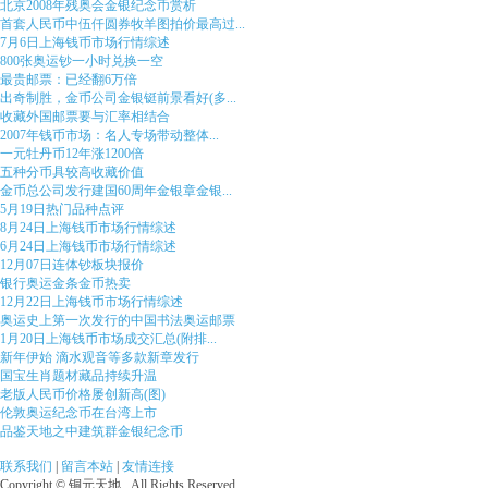
北京2008年残奥会金银纪念币赏析
首套人民币中伍仟圆券牧羊图拍价最高过...
7月6日上海钱币市场行情综述
800张奥运钞一小时兑换一空
最贵邮票：已经翻6万倍
出奇制胜，金币公司金银铤前景看好(多...
收藏外国邮票要与汇率相结合
2007年钱币市场：名人专场带动整体...
一元牡丹币12年涨1200倍
五种分币具较高收藏价值
金币总公司发行建国60周年金银章金银...
5月19日热门品种点评
8月24日上海钱币市场行情综述
6月24日上海钱币市场行情综述
12月07日连体钞板块报价
银行奥运金条金币热卖
12月22日上海钱币市场行情综述
奥运史上第一次发行的中国书法奥运邮票
1月20日上海钱币市场成交汇总(附排...
新年伊始 滴水观音等多款新章发行
国宝生肖题材藏品持续升温
老版人民币价格屡创新高(图)
伦敦奥运纪念币在台湾上市
品鉴天地之中建筑群金银纪念币
联系我们
|
留言本站
|
友情连接
Copyright © 铜元天地 . All Rights Reserved.