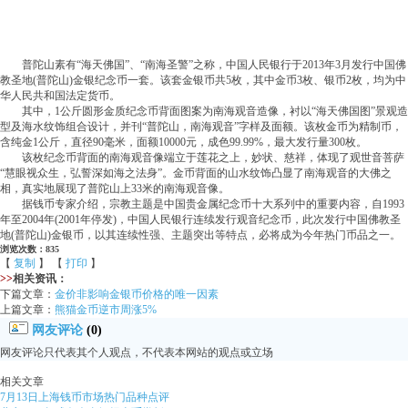
普陀山素有“海天佛国”、“南海圣警”之称，中国人民银行于2013年3月发行中国佛
教圣地(普陀山)金银纪念币一套。该套金银币共5枚，其中金币3枚、银币2枚，均为中
华人民共和国法定货币。
其中，1公斤圆形金质纪念币背面图案为南海观音造像，衬以“海天佛国图”景观造
型及海水纹饰组合设计，并刊“普陀山，南海观音”字样及面额。该枚金币为精制币，
含纯金1公斤，直径90毫米，面额10000元，成色99.99%，最大发行量300枚。
该枚纪念币背面的南海观音像端立于莲花之上，妙状、慈祥，体现了观世音菩萨
“慧眼视众生，弘誓深如海之法身”。金币背面的山水纹饰凸显了南海观音的大佛之
相，真实地展现了普陀山上33米的南海观音像。
据钱币专家介绍，宗教主题是中国贵金属纪念币十大系列中的重要内容，自1993
年至2004年(2001年停发)，中国人民银行连续发行观音纪念币，此次发行中国佛教圣
地(普陀山)金银币，以其连续性强、主题突出等特点，必将成为今年热门币品之一。
浏览次数：835
【
复制
】 【
打印
】
>>
相关资讯：
下篇文章：
金价非影响金银币价格的唯一因素
上篇文章：
熊猫金币逆市周涨5%
网友评论
(0)
网友评论只代表其个人观点，不代表本网站的观点或立场
相关文章
7月13日上海钱币市场热门品种点评