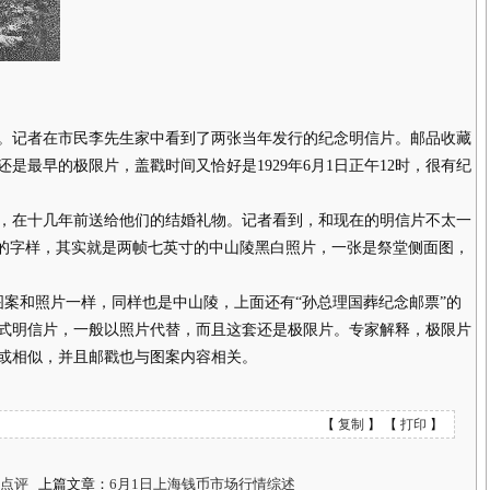
。记者在市民李先生家中看到了两张当年发行的纪念明信片。邮品收藏
是最早的极限片，盖戳时间又恰好是1929年6月1日正午12时，很有纪
在十几年前送给他们的结婚礼物。记者看到，和现在的明信片不太一
”的字样，其实就是两帧七英寸的中山陵黑白照片，一张是祭堂侧面图，
和照片一样，同样也是中山陵，上面还有“孙总理国葬纪念邮票”的
式明信片，一般以照片代替，而且这套还是极限片。专家解释，极限片
或相似，并且邮戳也与图案内容相关。
【
复制
】 【
打印
】
种点评
上篇文章：
6月1日上海钱币市场行情综述