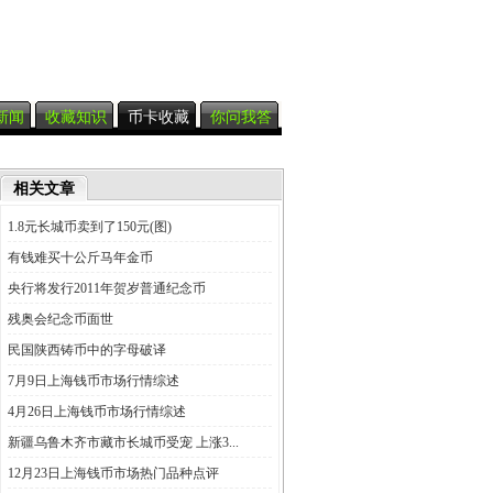
新闻
收藏知识
币卡收藏
你问我答
相关文章
1.8元长城币卖到了150元(图)
有钱难买十公斤马年金币
央行将发行2011年贺岁普通纪念币
残奥会纪念币面世
民国陕西铸币中的字母破译
7月9日上海钱币市场行情综述
4月26日上海钱币市场行情综述
新疆乌鲁木齐市藏市长城币受宠 上涨3...
12月23日上海钱币市场热门品种点评