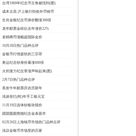
台湾1969年纪念币主角被找到(图)
成本太高 沪上银行拒收外币铸币
生肖金银纪念币身价翻涨300倍
龙年邮票金砖比去年涨价22%
老精稀币涨幅超国际金价
10月28日热门品种点评
金银币行情疲软的三宗罪
奥运纪念钞身价暴涨600倍
火炬接力纪念章涨声响起来(图)
2月7日热门品种点评
美发牛年邮票庆农历新年
浅谈癸巳(蛇)年手工银元宝
11月19日连体钞板块报价
团团圆圆熊猫纪念金条面市
02月26日上海钱币市场热门品种点评
浅议金银币市场里的庄家