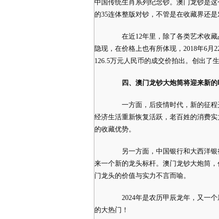
中国传统生肖系列纪念钞。澳门龙钞是这
的35连体整版对钞，不管是在收藏界还
在近12年里，除了各类艺术收藏品
隐现，在价格上也有所体现，2018年6月
126.5万元人民币的成交价拍出。创出
四、澳门龙钞大炮筒将迎来新的
一方面，后疫情时代，新的征程开
经济生活重新恢复活跃，老百姓的消费实
的收藏优势。
另一方面，中国银行和大西洋银行
来一个新的龙头标杆。澳门龙钞大炮筒，
门龙头的价值与实力不言而喻。
2024年是农历甲辰龙年，又一个
的大热门！