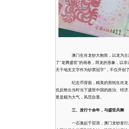
澳门生肖龙钞大炮筒，以龙为主题
了“龙腾盛世”的画卷，而龙的形象，以
天干地支文字作为钞票冠字”，不仅开创
纪念币背面，精美的剪纸生肖龙，
也反映出当时当下盛世中国的政治、经济
更是颇为大气，风范自显。
三、发行十余年
，
与盛世共
舞
一石激起千层浪，澳门龙钞发行后，