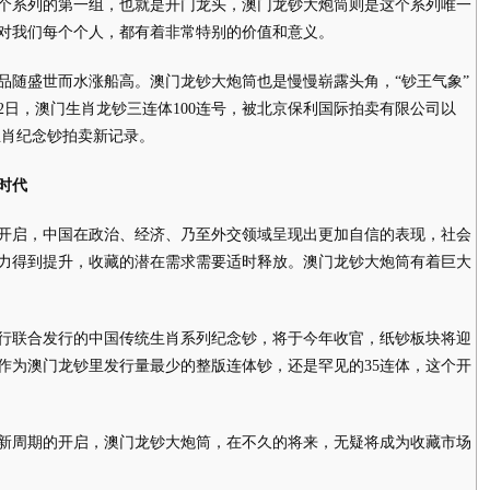
个系列的第一组，也就是开门龙头，澳门龙钞大炮筒则是这个系列唯一
是对我们每个个人，都有着非常特别的价值和意义。
随盛世而水涨船高。澳门龙钞大炮筒也是慢慢崭露头角，“钞王气象”
22日，澳门生肖龙钞三连体100连号，被北京保利国际拍卖有限公司以
了生肖纪念钞拍卖新记录。
时代
启，中国在政治、经济、乃至外交领域呈现出更加自信的表现，社会
力得到提升，收藏的潜在需求需要适时释放。澳门龙钞大炮筒有着巨大
联合发行的中国传统生肖系列纪念钞，将于今年收官，纸钞板块将迎
作为澳门龙钞里发行量最少的整版连体钞，还是罕见的35连体，这个开
新周期的开启，澳门龙钞大炮筒，在不久的将来，无疑将成为收藏市场