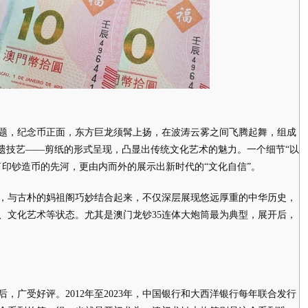
，纪念币正面，东方巨龙须髯上扬，在波涛云雾之间飞腾起舞，组成
非遗技艺——剪纸的形式呈现，凸显出传统文化艺术的魅力。一个细节“以
了印钞造币的先河，更由内而外的展示出新时代的“文化自信”。
与古朴的妈祖阁巧妙结合起来，不仅深层展现悠远厚重的中华历史，
、文化艺术等状态。尤其是澳门龙钞35连体大炮筒最为典型，展开后，
广受好评。2012年至2023年，中国银行和大西洋银行每年联合发行