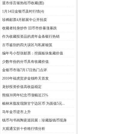
退市传言催热纸币收藏(图)
1月14日金银币及时行情(4)
珍稀邮票4月邮展中公开拍卖
收藏者转身炒作 旧币市价暴涨暴跌
作为收藏投资品的虎年金条银行热销
古币鉴别的四大误区与私家秘笈
编年号小型张邮票：挖掘板块集藏价值
少数年份的分币具有收藏价值
金银币市场7月17日热门点评
2010年福虎贺岁金钱昨天首发
龙钞投资价值高收益稳定
熊猫30周年纪念币涨幅近25%
榆林米脂发现陕甘宁边区币 为面值5元...
马年金币逆市上升
钱币与书画陶瓷巡回展：珍藏版钱币现身
大观通宝折十价格行情分析