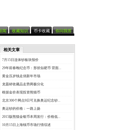
新闻
收藏知识
币卡收藏
你问我答
相关文章
7月15日连体钞板块报价
29年前春晚纪念币：形状似硬币 背面...
黄金压岁钱走俏新年市场
龙题材收藏品走势两极分化
根据金价表现投资熊猫币
北京300个网点9日可兑换奥运纪念钞...
奥运钞的价格：一路上扬
2015版熊猫金银币本周发行：价格低...
10月15日上海钱币市场行情综述