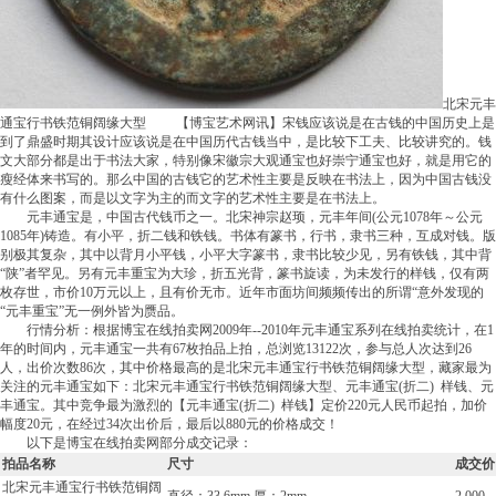
北宋元丰
通宝行书铁范铜阔缘大型 【博宝艺术网讯】宋钱应该说是在古钱的中国历史上是
到了鼎盛时期其设计应该说是在中国历代古钱当中，是比较下工夫、比较讲究的。钱
文大部分都是出于书法大家，特别像宋徽宗大观通宝也好崇宁通宝也好，就是用它的
瘦经体来书写的。那么中国的古钱它的艺术性主要是反映在书法上，因为中国古钱没
有什么图案，而是以文字为主的而文字的艺术性主要是在书法上。
元丰通宝是，中国古代钱币之一。北宋神宗赵顼，元丰年间(公元1078年～公元
1085年)铸造。有小平，折二钱和铁钱。书体有篆书，行书，隶书三种，互成对钱。版
别极其复杂，其中以背月小平钱，小平大字篆书，隶书比较少见，另有铁钱，其中背
“陕”者罕见。另有元丰重宝为大珍，折五光背，篆书旋读，为未发行的样钱，仅有两
枚存世，市价10万元以上，且有价无市。近年市面坊间频频传出的所谓“意外发现的
“元丰重宝”无一例外皆为赝品。
行情分析：根据博宝在线拍卖网2009年--2010年元丰通宝系列在线拍卖统计，在1
年的时间内，元丰通宝一共有67枚拍品上拍，总浏览13122次，参与总人次达到26
人，出价次数86次，其中价格最高的是北宋元丰通宝行书铁范铜阔缘大型，藏家最为
关注的元丰通宝如下：北宋元丰通宝行书铁范铜阔缘大型、元丰通宝(折二) 样钱、元
丰通宝。其中竞争最为激烈的【元丰通宝(折二) 样钱】定价220元人民币起拍，加价
幅度20元，在经过34次出价后，最后以880元的价格成交！
以下是博宝在线拍卖网部分成交记录：
拍品名称
尺寸
成交价
北宋元丰通宝行书铁范铜阔