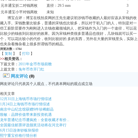
元丰通宝折二对钱两枚
直径：29.5 mm
3
元丰通宝小平对钱两枚
未知
2
博宝点评：博宝在线拍卖网的王先生建议初涉钱币收藏的人最好应该从宋钱的收
藏入手。宋钱数量比较多，普通的宋钱也比较多，所以对于初入门的人，特别是对一
些工薪阶层要作为刚刚进入古钱收藏领域的人，把宋钱作为入门的一个途径，可以花
比较少的钱收到比较好的效果。因为宋钱种类很多普通品也很好，几块钱就可以买一
个，可以花比较小的代价，收到比较好的 多的东西，另外在大量的宋钱里头，实际上
也夹杂着搀杂着上很多所谓钱币的精品。
浏览次数：1784
【
复制
】 【
打印
】
>>
相关资讯：
下篇文章：
2011年金币市场前瞻
上篇文章：
兔年币市开门红
网友评论
(0)
网友评论只代表其个人观点，不代表本网站的观点或立场
相关文章
12月31日上海钱币市场行情综述
1月24日上海钱币市场行情综述
南京中山纪念馆获赠9件珍稀邮品
殷敏：品牌价值带来新投资机遇
龙年普通纪念币遭疯抢：全套收藏才有价...
全国最佳邮票评选颁奖活动将在河北举行
6月15日连体钞板块报价
熙宁重宝价格行情分析