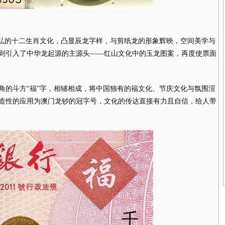
弘的十二生肖文化，凸显辰龙字样，与剪纸龙的形象辉映，空间美学与
则引入了中华龙起源的主源头——红山文化中的玉龙图案，再度使票面
的斗方“福”字，相辅相成，将中国独有的福文化、节庆文化与氛围渲
造性的应用为澳门龙钞的冠字号，文化的传达直接有力且自信，给人带