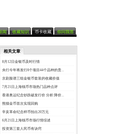
新闻
收藏知识
币卡收藏
你问我答
相关文章
8月12日金银币及时行情
央行今年将发行8个项目44个品种的贵...
京剧脸谱三组金银币套装的收藏价值
7月21日上海钱币市场热门品种点评
香港奥运纪念钞跌破发行价 分析:降价...
熊猫金币首次实现回购
辛亥革命纪念样币拍出20万元
6月21日上海钱币市场行情综述
投资第三套人民币有诀窍