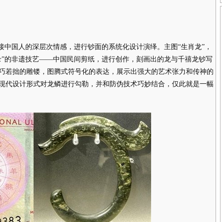
中国人的深层次情感，进行钞面的系统化设计演绎。主图“生肖龙”，
录”的非遗技艺——中国民间剪纸，进行创作，刻画出的龙与千禧龙钞写
巧若拙的雕镂，图腾式符号化的表达，展示出强大的艺术张力和传神的
现代设计形式对龙鳞进行勾勒，并和防伪技术巧妙结合，仅此就是一幅