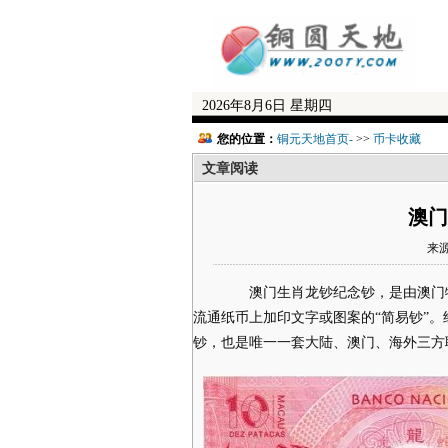
2026年8月6日 星期四
您的位置：
铜元天地首页-
>>
币卡收藏
文章阅读
澳门
来源
澳门生肖龙钞纪念钞，是由澳门特
流通纸币上加印文字或图案的“简易钞”。
钞，也是唯一一套大陆、澳门、海外三方