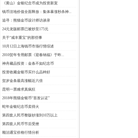
《黄山》金银纪念币成为投资新宠
钱币洼地价值全面释放：集体暴涨秒杀神...
追寻：熊猫金币设计师访谈录
24元龙版邮票已被炒至175元
关于“咸丰重宝”的那些事
10月12日上海钱币市场行情综述
2010贺年专用邮票《迎春纳福》于昨...
神舟藏品投资：金条不如纪念币
投资收藏金银币买什么品种好
贺岁金条最高涨幅近六倍
昆明一票难求真疯狂
2018年熊猫金银币“首发认证”
蛇年金银纪念币卖得火
第四套人民币整版钞涨到10万以上
第四套人民币节后受挫
顺治通宝价格行情分析