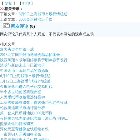
【
复制
】 【
打印
】
>>
相关资讯：
下篇文章：
8月9日上海钱币市场行情综述
上篇文章：
2008奥运钞涨近千倍
网友评论
(0)
网友评论只代表其个人观点，不代表本网站的观点或立场
相关文章
袁大头过个年跌一成
2013北京国际钱币博览会精品拍卖会...
陕西凤翔木版年画邮票将于明年春节发行
清明节新邮未上市已被涨价
中国金币：金融产品的原始股
6月19日上海钱币市场行情综述
1月12日上海钱币市场行情综述
金银纪念币进入电子化交易时代
半个多世纪前股票现赤壁
人民币纸币收藏需选好品种
工薪族收藏有路数：首选钱币和红色收藏...
伦敦奥运藏品市场行情分析
第一套人民币耕地版1000元币样
火炬接力境内传递纪念章：浙江省-河姆...
熊猫金银币持续调整
淳化元宝背佛像金钱后继有银
一市民64万元买四根金条
龙年渐渐临近火了生肖龙金币