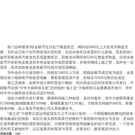
热门品种脸谱3组金银币近日处于横盘状态，网间在6000元上方处有求购盘支
撑，另外近日有个别币商有海外货到货，但其价格并没有受到什么影响。受其影响5
盎司彩银龙和方银龙也呈现盘整状态，彩银龙在网间有6200元整盘求购盘。目前金银
套币中的彩色金银龙和本色金银龙市场货源紧张，价格有继续上扬之势，场外有一定
需求，而本加彩银龙套装银币目前市场货源稀缺。
另外金价今日波动较小，持稳在1600元上方处，熊猫金银币成交较为稳定，金套
猫目前小规格银币有缺货现象，整套套猫货源不多，价格在20500元附近处成交。
雀之灵铜章：由青年设计师怀普设计雕刻，绍兴易金信息科技有限公司发行，中
国集币在线“中华大铜章俱乐部”总经销的“雀之灵”大铜章即日起隆重面市发行，并针
对中华大铜章俱乐部会员进行特供。
该款大铜章共发行黄铜、紫铜和纯银三种材质，直径80毫米，其中大铜章限量发
行2000枚(紫铜限量发行699枚，黄铜限量发行1301枚)，大银章含纯银约400克，限量
铸造69枚，由上海造币有限公司出具收藏证书。
“雀之灵”大铜章正面运用超现实主义手法设计创作，一个阴面雕刻的舞动的肢体
看似像虚幻的剪影，却在孔雀头部和凤尾竹的映衬下显得格外地突出与灵动，灵动的
孔雀和舞者纤细的倩影相得益彰。大铜章背面则使用抽象化的设计来完成，一只富有
灵性而又娇艳的手，以孔雀展开的尾屏为背景，亦真亦幻，极具视觉冲击力。
浏览次数：1007