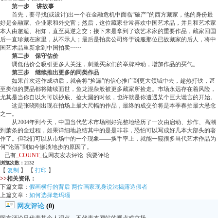
第一步 讲故事
首先，要寻找(或设计)出一个在金融危机中面临“破产”的西方藏家，他的身份最
好是金融家、企业家和外交官；然后，这位藏家非常喜欢中国艺术品，并且和艺术家
本人由邂逅、相知，直至莫逆之交；接下来是拿到了该艺术家的重要作品，藏家回国
后一直珍藏在家里，从不示人；最后是拍卖公司终于说服那位已故藏家的后人，将中
国艺术品重新拿到中国拍卖⋯⋯
第二步 保守估价
调低估价会吸引更多人关注，刺激买家们的举牌冲动，增加作品的买气。
第三步 继续推出更多的同类作品
如果首次运作成功后，就会将“捡漏”的信心推广到更大领域中去，趁热打铁，甚
至类似的赝品都将陆续面世，鱼龙混杂般被更多藏家所捡走。市场永远存在着风险，
尤其是当你自以为可以抄底、捡大漏的时候，也许就是你遭遇某个巨大谎言的开始。
这是张晓刚出现在拍场上最大尺幅的作品，最终的成交价将是本季春拍最大悬念
之一。
从2004年到今天，中国当代艺术市场刚好完整地经历了一次由启动、炒作、高潮
到萧条的全过程，如果详细地总结其中的是是非非，恐怕可以写成好几本大部头的著
作了。但我们可以从市场中的一个现象——换手率上，就能一窥很多当代艺术作品为
何“沦落”到如今惨淡地步的原因了。
已有
_COUNT_
位网友发表评论 我要评论
浏览次数：2132
【
复制
】 【
打印
】
>>
相关资讯：
下篇文章：
假画横行的背后 两位画家现身说法揭露造假者
上篇文章：
如何选择老玛瑙
网友评论
(0)