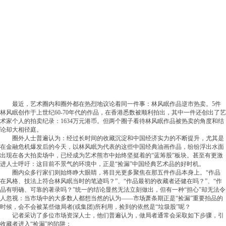
最近，艺术圈内和圈外都在热烈地议论着同一件事：林风眠作品逆市热卖。5件
林风眠创作于上世纪60-70年代的作品，在香港悉数被顺利拍出，其中一件还创出了艺
术家个人的拍卖纪录：1634万元港币。但两个圈子看待林风眠作品被热卖的角度和结
论却大相径庭。
圈外人士普遍认为：经过长时间的收藏沉淀和中国经济实力的不断提升，尤其是
在金融危机爆发后的今天，以林风眠为代表的这些中国经典油画作品，纷纷浮出水面
出现在各大拍卖场中，已经成为艺术熊市中始终坚挺着的“蓝筹股”板块。甚至有更激
进人士呼吁：这目前不景气的环境中，正是“捡漏”中国经典艺术品的好时机。
圈内众多行家们则始终睁大眼睛，将目光更多聚焦在那五件作品本身上。“作品
在风格、技法上符合林风眠当时的笔迹吗？”、“作品最初的收藏者还健在吗？”、“作
品有明确、可靠的著录吗？”统一的结论显然无法立刻做出，但有一种“担心”却无法令
人忽视：当市场中的大多数人都想当然的认为——市场萧条期正是“捡漏”重要拍品的
时候，会不会被某些做局者(或集团)所利用，捡到的依然是“垃圾股”呢？
记者采访了多位市场资深人士，他们普遍认为，做局者通常会采取如下步骤，引
收藏者进入“捡漏”的陷阱：