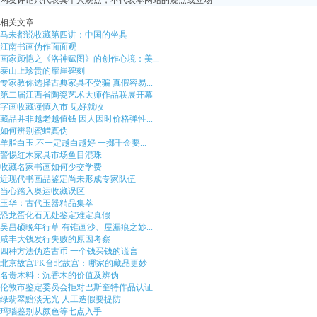
网友评论只代表其个人观点，不代表本网站的观点或立场
相关文章
马未都说收藏第四讲：中国的坐具
江南书画伪作面面观
画家顾恺之《洛神赋图》的创作心境：美...
泰山上珍贵的摩崖碑刻
专家教你选择古典家具不受骗 真假容易...
第二届江西省陶瓷艺术大师作品联展开幕
字画收藏谨慎入市 见好就收
藏品并非越老越值钱 因人因时价格弹性...
如何辨别蜜蜡真伪
羊脂白玉:不一定越白越好 一掷千金要...
警惕红木家具市场鱼目混珠
收藏名家书画如何少交学费
近现代书画品鉴定尚未形成专家队伍
当心踏入奥运收藏误区
玉华：古代玉器精品集萃
恐龙蛋化石无处鉴定难定真假
吴昌硕晚年行草 有锥画沙、屋漏痕之妙...
咸丰大钱发行失败的原因考察
四种方法伪造古币 一个钱买钱的谎言
北京故宫PK台北故宫：哪家的藏品更妙
名贵木料：沉香木的价值及辨伪
伦敦市鉴定委员会拒对巴斯奎特作品认证
绿翡翠黯淡无光 人工造假要提防
玛瑙鉴别从颜色等七点入手