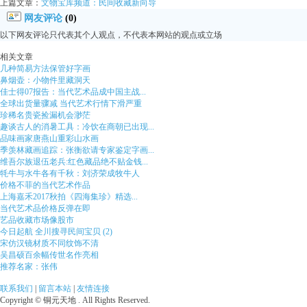
上篇文章：
文物宝库频道：民间收藏新向导
网友评论
(0)
以下网友评论只代表其个人观点，不代表本网站的观点或立场
相关文章
几种简易方法保管好字画
鼻烟壶：小物件里藏洞天
佳士得07报告：当代艺术品成中国主战...
全球出货量骤减 当代艺术行情下滑严重
珍稀名贵瓷捡漏机会渺茫
趣谈古人的消暑工具：冷饮在商朝已出现...
品味画家唐燕山重彩山水画
季羡林藏画追踪：张衡欲请专家鉴定字画...
维吾尔族退伍老兵:红色藏品绝不贴金钱...
牦牛与水牛各有千秋：刘济荣成牧牛人
价格不菲的当代艺术作品
上海嘉禾2017秋拍《四海集珍》精选...
当代艺术品价格反弹在即
艺品收藏市场像股市
今日起航 全川搜寻民间宝贝 (2)
宋仿汉镜材质不同纹饰不清
吴昌硕百余幅传世名作亮相
推荐名家：张伟
联系我们
|
留言本站
|
友情连接
Copyright © 铜元天地 . All Rights Reserved.