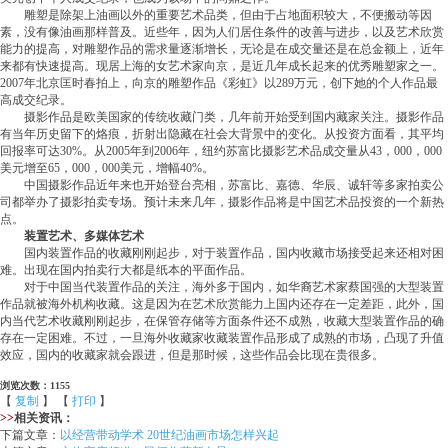
雕塑是除架上油画以外的重要艺术品类，但由于占地面积较大，不便搬动等因
素，没有像油画那样普及。近些年，因为人们居住条件的改善与进步，以及艺术欣赏
能力的提高，对雕塑作品的需求量逐渐增长，无论是在成交量还是在总金额上，近年
来都有快速提高。现居上海的女艺术家向京，是近几年成长起来的优秀雕塑家之一。
2007年北京匡时春拍上，向京的雕塑作品《彩虹》以289万元，创下她的个人作品最
高成交纪录。
摄影作品是欧美国家的传统收藏门类，几年前开始受到国内藏家关注。摄影作品
有当年历史留下的烙痕，折射出隐藏在社会大背景中的变化。从投资方面看，其平均
回报率可达30%。从2005年到2006年，纽约苏富比摄影艺术品成交量从43，000，000
美元增至65，000，000美元，增幅40%。
中国摄影作品近年来也开始登台亮相，苏富比、嘉德、华辰、诚轩等多家拍卖公
司都举办了摄影拍卖专场。预计未来几年，摄影作品将是中国艺术品投资的一个新热
点。
装置艺术、多媒体艺术
国内装置作品的收藏刚刚起步，对于装置作品，国内收藏市场接受起来还相对困
难。出现在国内拍卖行大都是纸本的平面作品。
对于中国当代装置作品的关注，海外多于国内，如华裔艺术家蔡国强的大型装置
作品就被海外机构收藏。这是因为在艺术欣赏能力上国内还存在一定差距，此外，国
内当代艺术收藏刚刚起步，在保管存储等方面条件还不成熟，收藏大型装置作品的确
存在一定困难。不过，一旦海外收藏家收藏装置作品形成了成熟的市场，凸现了升值
效应，国内的收藏家就会跟进，但是那时候，这些作品会比现在贵很多。
浏览次数：1155
【
复制
】 【
打印
】
>>
相关资讯：
下篇文章：
以经营带动学术 20世纪油画市场怎样兴起