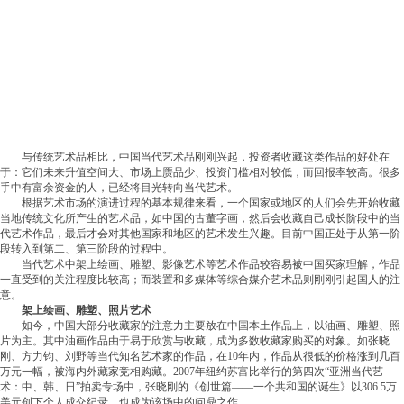
与传统艺术品相比，中国当代艺术品刚刚兴起，投资者收藏这类作品的好处在
于：它们未来升值空间大、市场上赝品少、投资门槛相对较低，而回报率较高。很多
手中有富余资金的人，已经将目光转向当代艺术。
根据艺术市场的演进过程的基本规律来看，一个国家或地区的人们会先开始收藏
当地传统文化所产生的艺术品，如中国的古董字画，然后会收藏自己成长阶段中的当
代艺术作品，最后才会对其他国家和地区的艺术发生兴趣。目前中国正处于从第一阶
段转入到第二、第三阶段的过程中。
当代艺术中架上绘画、雕塑、影像艺术等艺术作品较容易被中国买家理解，作品
一直受到的关注程度比较高；而装置和多媒体等综合媒介艺术品则刚刚引起国人的注
意。
架上绘画、雕塑、照片艺术
如今，中国大部分收藏家的注意力主要放在中国本土作品上，以油画、雕塑、照
片为主。其中油画作品由于易于欣赏与收藏，成为多数收藏家购买的对象。如张晓
刚、方力钧、刘野等当代知名艺术家的作品，在10年内，作品从很低的价格涨到几百
万元一幅，被海内外藏家竞相购藏。2007年纽约苏富比举行的第四次“亚洲当代艺
术：中、韩、日”拍卖专场中，张晓刚的《创世篇——一个共和国的诞生》以306.5万
美元创下个人成交纪录，也成为该场中的问鼎之作。