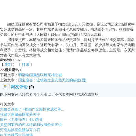
融德国际拍卖有限公司书画夏季拍卖会以726万元收槌，是该公司历来3场拍卖中
实际成交最高的一次。其中广东名家部分占总成交68%，书法部分为34%。拍前即备
受瞩目的孙中山书法《大同篇》(34cm×60cm)拍出34.72万元高价。
据行家点评，本场拍卖清末民国作品成交甚佳，特别是书法作品成交率高，著名
书法家作品均高价成交；近现代名家中，关山月、黄君璧、赖少其等大名家作品均顺
利易手，方楚雄、林墉等成交相对较佳；而清代作品成交略微逊色，主要是广东买家
对古代作品未有太大热情。
浏览次数：1050
【
复制
】 【
打印
】
>>
相关资讯：
下篇文章：
明清绘画藏品联展亮相京城
上篇文章：
国宝盛会：让镇馆之宝安然无恙的秘密(图)
网友评论
(0)
以下网友评论只代表其个人观点，不代表本网站的观点或立场
相关文章
大象会画画了 4幅画作全部拍卖成功单...
收藏大家藏品拍卖受关注
解开《无用师卷》4大谜团
灵璧图案石的艺术特征和收藏价值浅说
河南姑娘画鱼酷似齐白石
红印本独秀古籍拍场