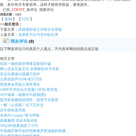
验，多向有关专家咨询，这样才能有所收益，避免损失。
已有
_COUNT_
条评论 我要评论
浏览次数：1265
【
复制
】 【
打印
】
>>
相关资讯：
下篇文章：
质疑紫砂壶之浓郁文化底蕴
上篇文章：
龙泉奁可以与宜钧缸比美
网友评论
(0)
以下网友评论只代表其个人观点，不代表本网站的观点或立场
相关文章
别具一格的迎世博青花瓷茶叶罐
网上交友互换文玩 东西邮走对方失联
买古玩看缘分拣漏万历炉
元青花葫芦105年涨35万倍
商瓷将会亮相上海世博会
148件艺术珍品月底厦门开拍 将首现...
10斤铜扇：能看但不能扇(图)
普洱茶收藏渐趋理性：投资可买新茶
一幅《山居图》结下忘年交
百年郭味蕖亮相
名画与“cosplay”谁与争锋
收藏趣闻 清末木制冰箱
30坛8年陈黄酒卖了33万
中国俄罗斯年如何把握俄罗斯油画的收藏...