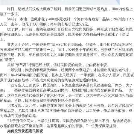
昨日，记者从武汉各大藏市了解到，目前民国瓷已渐成市场热点，10年内价格上
涨了十多倍。
5年前，本地一位藏家花了4000多元收到一个海鹤添寿粉彩一品锅；2年后卖了2.5
万元；去年，他花了3万5回购；今年的市场价已达5万元。
据了解，10年前，古陶瓷藏家们开始把目光投向民国瓷，并形成了相当稳定的民
国瓷收藏队伍。无论是新粉彩还是浅绛彩，民国瓷的大多数品种身价都涨了十倍以
上。
业内人士介绍，中国瓷器在“清三代”时达到顶峰。但如今，那个时代精致奢华的
官窑和民窑精品却在市场难得一见。而且，经过数十年的积累，已形成了相对稳固的
高价市场。因此，相对低廉和常见的民国瓷顺理成章跻身藏市，成为众多古陶瓷玩家
的“新宠”。
虽然“节节高”行情已经上演，但对民国瓷的前景，业内仍有争议。
一般说讲，陶瓷的半衰期为60年，经历两个半衰期后，才能看出陶瓷的老气来。
而1911年-1949年期间的国民瓷，基本上只经历了一个半衰期，在不少人看来，民国瓷
属于现代瓷的范畴，不应成为玩老货的古陶瓷藏家追逐的对象。
一些专业人士则表示，民国期间，专为皇室烧制瓷器的景德镇御窑厂停办，为了
生计，一些制作瓷器的名匠高手流落到民间，烧制出堪比晚清官窑的瓷器作品。一方
面，这些名家对清代瓷器起了传承的作用，另一方面，这其中也不乏艺术价值相当高
的精品。所以，民国瓷收藏热潮的兴起绝不是偶然。
记者发现，近几年，民国瓷在国内拍卖会上的表现也相当强势，甚至超过晚清官
窑精品瓷。尤其是“珠山八友”等画师创作的新粉彩瓷，以工见长，作品浓艳俏丽，成
为市场高度炒作的话题。
“由于升值空间大，市场关注度高，民国瓷的新仿赝品也层出不穷，给涉足瓷器
收藏的新藏友设下重重陷阱，这要引起藏友们的警惕。”一位资深藏家提醒。
如何投资及鉴定民国瓷