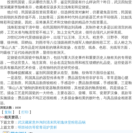
投资民国瓷，应从哪些方面入手，鉴定民国瓷有什么样诀窍？昨日，武汉四知堂
资深藏家李险峰表示，收藏者应该多关注浅绛彩和定烧瓷。
他介绍，民国瓷器投资前景看好，但选择投资对象时，仍要避免盲目性，民国瓷
仿前朝的东西价值不高，比如青花；反映本时代特点的瓷器艺术水平却很高，比如浅
绛彩和定烧瓷。因此，应将兼具艺术和文物价值的精品作为投资重点。
浅绛彩发端于清中期，在民国期间早期达到高峰，其制作者大多是以前清宫的画
师，工艺水准与晚清官窑不相上下。加上文化气息浓，很符合现代人的审美观。
20世纪20年代景德镇瓷器中，出现了以王琦、王大凡、程意亭、汪野亭、邓碧
珊、徐仲南、田鹤仙、刘雨岑等八位顶级画师为领军人物的新粉彩工艺，后人称之为
“珠山八友”，其作品是对浅绛彩的继承和发扬，在造型、线条、色彩、光线等方面，
均吸收了近代绘画的营养，显得别有洞天。
定烧瓷在民国瓷中独具魅力，包括与重大历史事件和重要历史人物有关的专用瓷
器，一些达官贵人、地主富商、社会名流定制自用和相互馈赠的礼品瓷。这些瓷器不
但具有极高的艺术价值，还有独特的历史研究价值。
李险峰提醒藏友，鉴别民国瓷要从造型、胎釉、纹饰等方面综合鉴别。
一是器型。民国真品的器型传承有序；赝品器型有些非驴非马，常常是随心臆
造。二是胎质。民国真品胎质较粗松，手感适中；赝品胎质细腻，手感较重。三是釉
质。“珠山八友”烧制的新粉彩瓷器釉质很精细，其他瓷器的釉质较粗。四是描金工
艺。描金工艺是民国瓷的一大特色，主要在器口、壶嘴、双耳、瓷塑罗汉像、底款等
实施描金；赝品描金不纯正还很粗糙，大多描金像枯黄的败叶色，与真品描金相差甚
远。
浏览次数：1030
【
复制
】 【
打印
】
>>
相关资讯：
下篇文章：
武汉藏家意外淘到清末民初逸休堂粉彩品锅
上篇文章：
明崇祯仿哥窑青花炉赏析