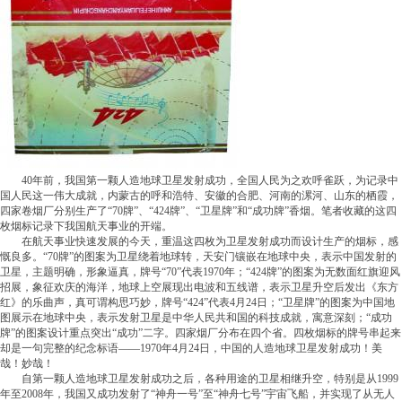
40年前，我国第一颗人造地球卫星发射成功，全国人民为之欢呼雀跃，为记录中
国人民这一伟大成就，内蒙古的呼和浩特、安徽的合肥、河南的漯河、山东的栖霞，
四家卷烟厂分别生产了“70牌”、“424牌”、“卫星牌”和“成功牌”香烟。笔者收藏的这四
枚烟标记录下我国航天事业的开端。
在航天事业快速发展的今天，重温这四枚为卫星发射成功而设计生产的烟标，感
慨良多。“70牌”的图案为卫星绕着地球转，天安门镶嵌在地球中央，表示中国发射的
卫星，主题明确，形象逼真，牌号“70”代表1970年；“424牌”的图案为无数面红旗迎风
招展，象征欢庆的海洋，地球上空展现出电波和五线谱，表示卫星升空后发出《东方
红》的乐曲声，真可谓构思巧妙，牌号“424”代表4月24日；“卫星牌”的图案为中国地
图展示在地球中央，表示发射卫星是中华人民共和国的科技成就，寓意深刻；“成功
牌”的图案设计重点突出“成功”二字。四家烟厂分布在四个省。四枚烟标的牌号串起来
却是一句完整的纪念标语——1970年4月24日，中国的人造地球卫星发射成功！美
哉！妙哉！
自第一颗人造地球卫星发射成功之后，各种用途的卫星相继升空，特别是从1999
年至2008年，我国又成功发射了“神舟一号”至“神舟七号”宇宙飞船，并实现了从无人