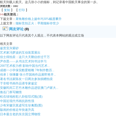
航天到载人航天。这几张小小的烟标，则记录着中国航天事业的第一步。
浏览次数：1082
【
复制
】 【
打印
】
>>
相关资讯：
下篇文章：
犀角雕价格上扬年均30%幅度攀升
上篇文章：
烟标竞拍正火：早期烟标存世少
网友评论
(0)
以下网友评论只代表其个人观点，不代表本网站的观点或立场
相关文章
鉴赏宜兴紫砂
艺术家冯梦波的互动装置展出
佳士得拍卖：这只大天鹅估价过千万
尹存恩——从书法艺术到书法学习
2007艺术权力榜 影响中国当代艺术...
成都一小学保安酷爱根雕 7年制作数百...
传承丨张继馨 张小芹国画作品展即将开...
著名书法家陈友一日两次参加捐赠拍卖
于非暗书画作品请专家鉴定
安徽民间工艺竹木雕作品进驻澳门卢家大...
衡岳门券写幽情
松石绿地粉彩八卦纹琮式瓶(清)
中国近现代书画抗跌性强
少有宋徽宗真迹写生珍禽图(图)
版画的价格近年快速升高
日本最古老的东京国立博物馆