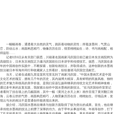
一幅幅画卷，通透着大自然的灵气，跳跃着动物的灵性；挥毫泼墨间，气贯山
峦，韵动云水；画面构思精巧，物像历历在目，情景栩栩如生；诗、书与画相配，相
得益彰……
记者8月6日从有关部门获悉，川籍著名国画家冯庆国日前已被日本东京画院聘为
高级院士，日本东京画院正力邀冯庆国前往日本讲学和传授技艺。据悉，冯庆国在多
年的中国画创作实践中，不断探索，创新绘画技法，并取得成功。这种创新的水墨画
技法被日本等海外同行和收藏家人士所看好，纷纷邀请冯庆国交流献艺。
当天，记者在成都九里堤某民宅里见到了画家冯庆国，“中国水墨画艺术是中国
文化艺术的瑰宝，拥有几千年的历史，其内涵博大精深，具有鲜明的民族风格、独特
的艺术魅力和很高的美学价值。是我们应该弘扬和继承的传统文化艺术和精神食粮，
通过多年来的反复实践，我探索出创作中国水墨画的新技法。”在冯庆国创作室里记
者看到了挂在墙上的几幅国画，其中一幅《黄河之水天上来》画作呈现了黄河翻江倒
海，云卷云舒的气势，画面构思精巧，人物景象历历在目，栩栩如生。仔细品来，发
现云与水的画法不是普通创作能表现出来的。
据介绍，冯庆国水墨画在继承与创新方面取得了较为突出的成果。首先，他在继
承传统水墨画的技法上积攒了深厚的功力。由于早年从事连环画、年画等创作，打下
了扎实的基本功。他所画的人物形象生动准确，神形兼备。著名书画家、四川省美术