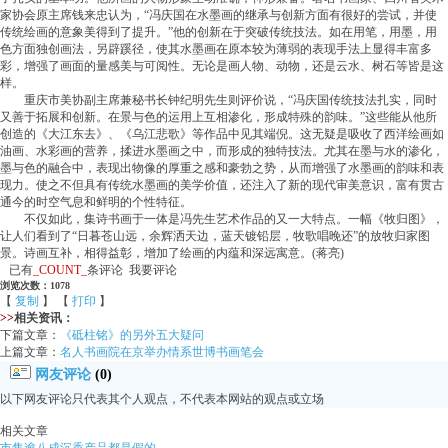
家协会原主席钱来忠认为，“冯庆国在水墨画的继承与创新方面有很好的尝试，并使
传统绘画的意象美得到了提升。”他的创新在于突破传统技法。如在用笔，用墨，用
色方面独创画法，另辟蹊径，使其水墨画在原本较为薄弱的表现手法上显得丰富多
彩，增强了画面的量感美与可阅性。无论是画人物、动物，还是云水、树石等皆是这
样。
重庆市美协副主席兼秘书长钟纪明先生则评价说，“冯庆国传统技法扎实，同时
又善于拓展和创新。在景与色的运用上互相渗化，形成特殊的韵味。”这些能从他所
创造的《大江东去》、《乌江悲歌》等作品中见其端倪。这无疑是吸收了西洋绘画如
油画、水彩画的营养，揉进水墨画之中，而形成的独特技法。尤其在墨与水的渗化，
墨与色的融合中，表现出物像的厚重之感和豪勃之势，从而增强了水墨画的韵味和表
现力。使之不但具有传统水墨画的美学价值，还注入了新的现代审美意识，富有贯古
通今的时空气息和鲜明的个性特征。
不仅如此，集诗书画于一体是冯先生艺术作品的又一大特点。一幅《牧归图》，
让人们看到了“日暮苍山远，余辉洒天边，蓝天镀铅层，牧歌唱晚还”的放牧归家图
景。诗画互补，相得益彰，增加了绘画的内蕴和深远寓意。(蒋亮)
已有
_COUNT_
条评论 我要评论
浏览次数：1078
【
复制
】 【
打印
】
>>
相关资讯：
下篇文章：
《砥柱铭》的另外五大疑问
上篇文章：
名人书画院在京举办情系世博书画笔会
网友评论
(0)
以下网友评论只代表其个人观点，不代表本网站的观点或立场
相关文章