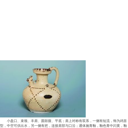
小盘口、束颈、丰肩、圆鼓腹、平底；肩上对称有双系，一侧有短流，饰为鸡首
型，中空可供出水，另一侧有把，连接肩部与口沿；通体施青釉，釉色青中闪黄，釉