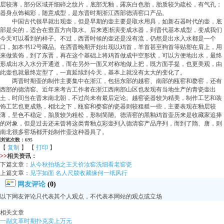
层较薄，部分区域开细碎之纹片，底部无釉，露灰白色胎，胎质较为疏松，有气孔；
器身点饰褐彩，随意成型，是东晋时期浙江西部德清窑口产品。
中国古代很早就出现壶，但是早期的壶主要是取水用具，如新石器时代的壶，底
部是尖的，适合在垂直方向取水。后来逐渐演变成水器，到晋代基本成型，变成我们
今天可以看到的样子。不过，西晋时候的壶还是没有流，仍然是出水入水都是一个
口，如本书12号藏品。在西晋晚期开始出现以鸡首，羊首甚至狗首等贴塑在肩上，用
来做装饰，到了东晋，再在这个基础上将鸡首做成中空形状，可以方便地出水，最终
形成出水入水分开通道，而在另外一面又对称地做上把，既方面手提，也更美观，由
此壶也就最终定型了，一直延续到今天，基本上就没有太大的变化了。
两晋时期壶的制作主要集中在浙江，包括东部的越窑、南部的瓯窑和婺窑，还有
西部的德清窑。近年来考古工作者在浙江西南部山区也发现有当地生产的青瓷壶出
土，时间当在晋末南北朝，不过尚未有最后定论。越窑瓷器较为精美，制作工艺和装
饰工艺也更成熟，相比之下，瓯窑和婺窑的瓷器则较粗糙一些，主要表现在釉层较
薄，呈色不稳定，胎质较为粗松，形制简陋。德清窑的黑釉鸡首壶历来是收藏家追捧
的对象，但是过去还未曾将这类青釉点彩壶列入德清窑产品序列，而到了隋、唐，则
南北很多窑场都开始制作壶这种器具了。
浏览次数：695
【
复制
】 【
打印
】
>>
相关资讯：
下篇文章：
从今秋拍场之王天价汝窑洗细看老窑瓷
上篇文章：
见字如面 名人尺牍收藏缘何一纸风行
网友评论
(0)
以下网友评论只代表其个人观点，不代表本网站的观点或立场
相关文章
一副文革时期扑克卖上万元