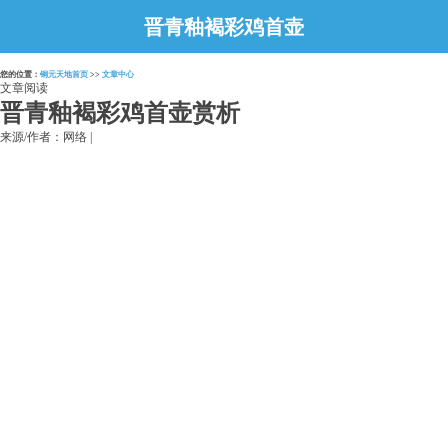
晋青釉褐彩鸡首壶
赏析
您的位置：
铜元天地首页
>>
文章中心
文章阅读
晋青釉褐彩鸡首壶赏析
来源/作者：网络 |