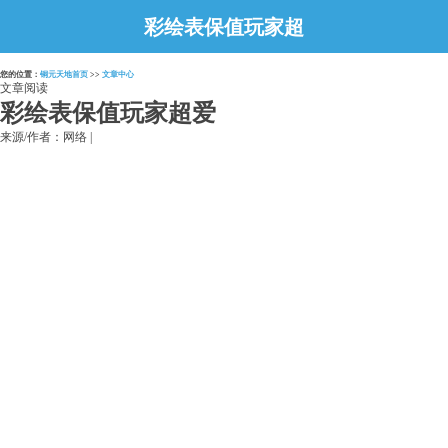
彩绘表保值玩家超
爱
您的位置：
铜元天地首页
>>
文章中心
文章阅读
彩绘表保值玩家超爱
来源/作者：网络 |