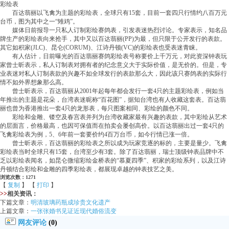
彩绘表
百达翡丽以飞禽为主题的彩绘表，全球只有15套，目前一套四只行情约八百万元
台币，图为其中之一“雉鸡”。
媒体日前报导一只私人订制彩绘赛鸽表，引发表迷热烈讨论。专家表示，知名品
牌生产的彩绘表向来抢手，其中又以百达翡丽(PP)为最，但只限于公开发行的表款。
其它如积家(JLC)、昆仑(CORUM)、江诗丹顿(VC)的彩绘表也受表迷青睐。
有人估计，日前曝光的百达翡丽赛鸽彩绘表号称要价上千万元，对此资深钟表玩
家曾士昕表示，私人订制表对拥有者的纪念意义大于实际价值，是无价的。但是，专
业表迷对私人订制表款的兴趣不如全球发行的表款那么大，因此该只赛鸽表的实际行
情不如外界想象那么高。
曾士昕表示，百达翡丽从2001年起每年都会发行一套4只的主题彩绘表，例如当
年推出的主题是花朵，台湾表迷昵称“百花图”，据知台湾也有人收藏这套表。百达翡
丽也曾为香港推出一套4只的龙形表，每只图案相同、彩绘的颜色不同。
彩绘和金雕、镂空及春宫表并列为台湾收藏家最有兴趣的表款，其中彩绘从艺术
的层面言，价格最高，也因可保值而在拍卖会屡创高价。以百达翡丽出过一套4只的
飞禽彩绘表为例，5、6年前一套要价约4百万台币，如今行情已涨一倍。
曾士昕表示，百达翡丽的彩绘表之所以成为玩家竞逐的标的，主要是量少。飞禽
彩绘表当时全球只有15套，台湾至少有3套。除了百达翡丽，瑞士顶级钟表品牌中不
乏以彩绘表闻名，如昆仑微缩彩绘金桥表的“慕夏四季”、积家的彩绘系列，以及江诗
丹顿结合彩绘和金雕的四季彩绘表，都展现卓越的钟表技艺之美。
浏览次数：1271
【
复制
】 【
打印
】
>>
相关资讯：
下篇文章：
明清玻璃药瓶成珍贵文化遗产
上篇文章：
一张张婚书见证近现代婚俗流变
网友评论
(0)