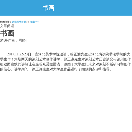
书画
您的位置：
铜元天地首页
>>
文章中心
文章阅读
书画
来源/作者：网络 |
2017.11.22-23日，应河北美术学院邀请，徐正濂先生赴河北为该院书法学院的大
学生作了为期两天的篆刻艺术创作讲学，徐正濂先生对篆刻艺术历史演变与篆刻创作
细致而幽默的讲解让在座听众受益匪浅，激励了大学生们未来对篆刻不断研习和创作
的信心。讲学期间，徐正濂先生对大学生作品进行了细致的点评和指导。