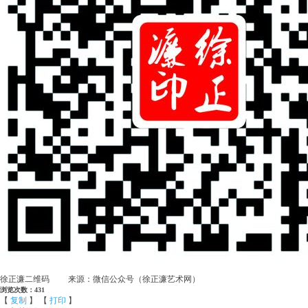
徐正濂二维码 来源：微信公众号（徐正濂艺术网）
浏览次数：431
【
复制
】 【
打印
】