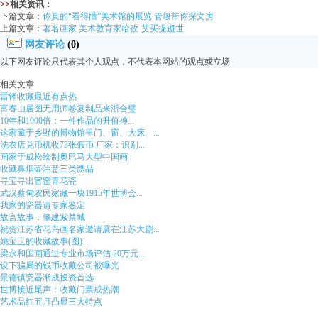
>>
相关资讯：
下篇文章：
你真的“看得懂”美术馆的展览 管峻带你探文房
上篇文章：
著名画家 美术教育家哈孜·艾买提逝世
网友评论
(0)
以下网友评论只代表其个人观点，不代表本网站的观点或立场
相关文章
雷锋收藏最近有点热
富春山居图无用师卷复制品来浙合璧
10年和1000倍：一件作品的升值神...
这家藏于乡野的博物馆里门、窗、大床、...
洗衣店兑币机收73张假币 厂家：识别...
画家于成松绘制奥巴马大型中国画
收藏鼻烟壶注意三类赝品
寻宝寻出官窑青花瓷
武汉蔡甸农民家藏一块1915年世博会...
我家的瓷器请专家鉴定
故宫故事：肇建紫禁城
祝贺江苏省花鸟画名家邀请展在江苏大剧...
姚宝玉的收藏故事(图)
梁永和国画通过专业市场评估 20万元...
设下骗局的钱币收藏公司被曝光
景德镇瓷器渐成投资首选
世博接近尾声：收藏门票成热潮
艺术品红五月凸显三大特点