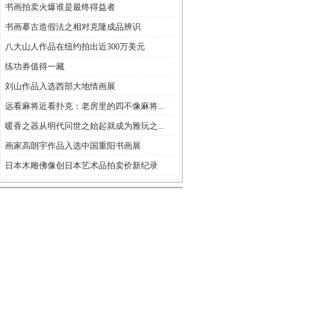
书画拍卖火爆谁是最终得益者
书画摹古造假法之相对克隆成品辨识
八大山人作品在纽约拍出近300万美元
练功券值得一藏
刘山作品入选西部大地情画展
远看麻将近看扑克：老房里的四不像麻将...
暖香之器从明代问世之始起就成为雅玩之...
画家高朗宇作品入选中国重阳书画展
日本木雕佛像创日本艺术品拍卖价新纪录