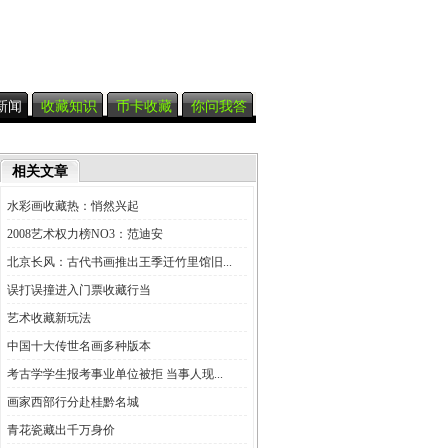
新闻
收藏知识
币卡收藏
你问我答
相关文章
水彩画收藏热：悄然兴起
2008艺术权力榜NO3：范迪安
北京长风：古代书画推出王季迁竹里馆旧...
误打误撞进入门票收藏行当
艺术收藏新玩法
中国十大传世名画多种版本
考古学学生报考事业单位被拒 当事人现...
画家西部行分赴桂黔名城
青花瓷藏出千万身价