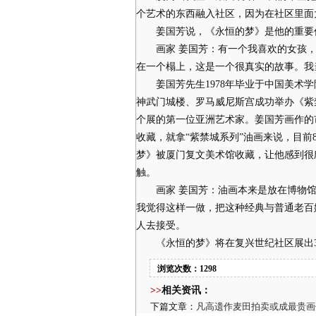
个艺术的东西融入社区，因为在社区里面
姜国芳说，《永恒的梦》是他的重要作
画家 姜国芳：有一个我喜欢的女孩，
在一个榻上，这是一个很真实的故事。我
姜国芳先生1978年毕业于中国美术学院
神武门城楼、罗马威尼斯宫成功举办《紫
个展的第一位亚洲艺术家。姜国芳画作的
收藏，就拿“紫禁城系列”油画来说，目前
梦》被厦门复文美术馆收藏，让他感到很
触。
画家 姜国芳：油画本来是放在博物馆
我觉得这样一做，把这种经典与普通老百
人去接受。
《永恒的梦》将在复兴世纪社区展出
浏览次数：1298
>>
相关资讯：
下篇文章：
凡高遗作麦田拍卖或成最贵画