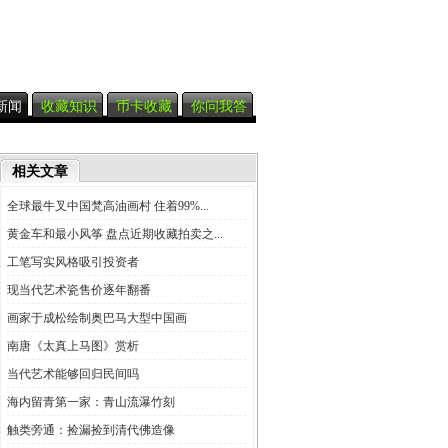
新闻
收藏知识
币卡收藏
你问我答
相关文章
全球最牛叉中国梵高油画村 住着99%...
黄金车和最小风筝 盘点近期收藏拍卖之...
工笔写实风格吸引投资者
现当代艺术瓷售价逐年翻番
画家于成松绘制奥巴马大型中国画
南唐《太真上马图》赏析
当代艺术能够回归民间吗
海内留青第一家：青山流瀑竹刻
触类旁通：捡漏捡到清代佛造像