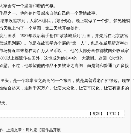
大家会有一个温馨和谐的气氛。
品之一。他的创作灵感来自他自己的一个爱情故事。
结果没追求到，人家不理我，我很伤心。晚上就做了一个梦。梦见她躺
当天晚上勾了一个草图，第二天就开始创作。
油画系，1987年以后着手创作“紫禁城系列”油画，并先后在北京故宫
禁城系列展》。他是在故宫举办个展的“第一人”，也是在威尼斯宫举办
市场价近年来都在两百万人民币以上。他的大部分画作都被国外收藏家
80%以上都流传在国外，这也成为他心中的一大遗憾。这回《永恒的
欣慰。不过，他希望他的作品不要被束之高阁，而是能和普通百姓多接
里头，是一个非常束之高阁的一个东西，就是离普通老百姓很远。现在
姓结合起来，走到千家万户。让它大众化，让它平民化，让它有更多的
3天。
【
复制
】 【
打印
】
作
上篇文章：
周灼宏书画作品开展