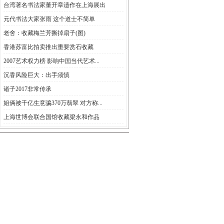
台湾著名书法家董开章遗作在上海展出
元代书法大家张雨 这个道士不简单
老舍：收藏梅兰芳撕掉扇子(图)
香港苏富比拍卖推出重要赏石收藏
2007艺术权力榜 影响中国当代艺术...
沉香风险巨大：出手须慎
诸子2017非常传承
姐俩被千亿生意骗370万翡翠 对方称...
上海世博会联合国馆收藏梁永和作品