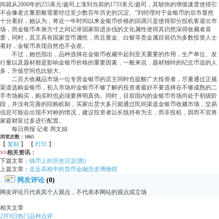
间就从2000年的255美元/盎司上涨到当前的1733美元/盎司，其较快的增值速度使得它
不会像老古董那般需要经过至少数百年历史的沉淀。”刘经理对于金银币的后市显然
十分看好，她认为，将近一年时间以来金银币价格的回调只是使得部分投机客退出市
场，而金银币本身方寸之间记录国家前进步伐的文化属性使得其仍然深得收藏者喜
爱，同时，其又具有国家货币属性，而且黄金、白银等贵金属目前仍为多数投资人士
看好，金银币表现自然也不会差。
不过，她也指出，品种选择在金银币收藏中起到至关重要的作用，生产单位、发
行量以及题材都是影响金银币价格的重要因素，一般来说，题材独特的纪念币追的人
多，升值空间也比较大。
二百大收藏品市场一位专营金银币的店主同时也提醒广大投资者，尽量通过正规
渠道选购金银币，初入市场对金银币不够了解的投资者最好不要选择在不够成熟的二
手市场购买，购买时也必须要辨明真伪。同时，目前国内的金银币市场尚处于初级阶
段，并没有完善的回购机制，买家出货大多只能通过民间渠道金银币收藏市场，交易
信息可能会出现不对称的情况，建议投资者以长线持有为主，而非投机，因而不宜将
家庭财富过多进行配置。
每日商报 记者 周文娟
浏览次数：1065
【
复制
】 【
打印
】
>>
相关资讯：
下篇文章：
钱币上的历史沉淀(图)
上篇文章：
走近高校中的货币金融历史博物馆
网友评论
(0)
网友评论只代表其个人观点，不代表本网站的观点或立场
相关文章
2月9日热门品种点评