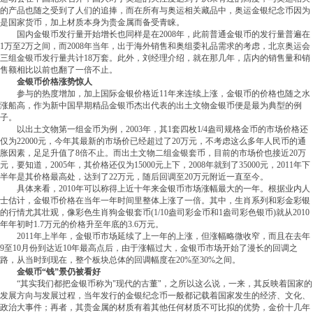
的产品也随之受到了人们的追捧，而在所有与奥运相关藏品中，奥运金银纪念币因为
是国家货币，加上材质本身为贵金属而备受青睐。
国内金银币发行量开始增长也同样是在2008年，此前普通金银币的发行量普遍在
1万至2万之间，而2008年当年，出于海外销售和奥组委礼品需求的考虑，北京奥运会
三组金银币发行量共计18万套。此外，刘经理介绍，就在那几年，店内的销售量和销
售额相比以前也翻了一倍不止。
金银币价格涨势惊人
参与的热度增加，加上国际金银价格近11年来连续上涨，金银币的价格也随之水
涨船高，作为新中国早期精品金银币杰出代表的出土文物金银币便是最为典型的例
子。
以出土文物第一组金币为例，2003年，其1套四枚1/4盎司规格金币的市场价格还
仅为22000元，今年其最新的市场价已经超过了20万元，不考虑这么多年人民币的通
胀因素，足足升值了8倍不止。而出土文物二组金银套币，目前的市场价也接近20万
元，要知道，2005年，其价格还仅为15000元上下，2008年就到了35000元，2011年下
半年是其价格最高处，达到了22万元，随后回调至20万元附近一直至今。
具体来看，2010年可以称得上近十年来金银币市场涨幅最大的一年。根据业内人
士估计，金银币价格在当年一年时间里整体上涨了一倍。其中，生肖系列和彩金彩银
的行情尤其壮观，像彩色生肖狗金银套币(1/10盎司彩金币和1盎司彩色银币)就从2010
年年初时1.7万元的价格升至年底的3.6万元。
2011年上半年，金银币市场延续了上一年的上涨，但涨幅略微收窄，而且在去年
9至10月份到达近10年最高点后，由于涨幅过大，金银币市场开始了漫长的回调之
路，从当时到现在，整个板块总体的回调幅度在20%至30%之间。
金银币“钱”景仍被看好
“其实我们都把金银币称为"现代的古董"，之所以这么说，一来，其反映着国家的
发展方向与发展过程，当年发行的金银纪念币一般都记载着国家发生的经济、文化、
政治大事件；再者，其贵金属的材质有着其他任何材质不可比拟的优势，金价十几年