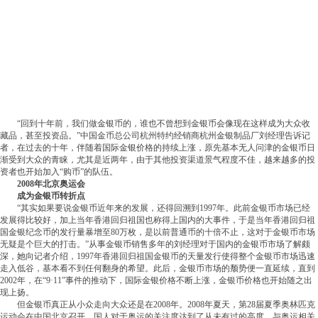
“回到十年前，我们做金银币的，谁也不曾想到金银币会像现在这样成为大众收
藏品，甚至投资品。”中国金币总公司杭州特约经销商杭州金银制品厂刘经理告诉记
者，在过去的十年，伴随着国际金银价格的持续上涨，原先基本无人问津的金银币日
渐受到大众的青睐，尤其是近两年，由于其他投资渠道景气程度不佳，越来越多的投
资者也开始加入“购币”的队伍。
2008年北京奥运会
成为金银币转折点
“其实如果要说金银币近年来的发展，还得回溯到1997年。此前金银币市场已经
发展得比较好，加上当年香港回归祖国也称得上国内的大事件，于是当年香港回归祖
国金银纪念币的发行量暴增至80万枚，是以前普通币的十倍不止，这对于金银币市场
无疑是个巨大的打击。”从事金银币销售多年的刘经理对于国内的金银币市场了解颇
深，她向记者介绍，1997年香港回归祖国金银币的天量发行使得整个金银币市场迅速
走入低谷，基本看不到任何翻身的希望。此后，金银币市场的颓势便一直延续，直到
2002年，在“9·11”事件的推动下，国际金银价格不断上涨，金银币价格也开始随之出
现上扬。
但金银币真正从小众走向大众还是在2008年。2008年夏天，第28届夏季奥林匹克
运动会在中国北京召开，国人对于奥运的关注度达到了从未有过的高度，与奥运相关