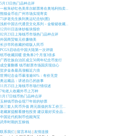
5月13日热门品种点评
一枚朱砂红色美库尔邮票将在奥地利拍卖...
熊猫金币在广州市场实现寄卖
73岁老先生换到奥运纪念钞(图)
浅析中国古代通货文化系列－金银铤收藏...
12月01日连体钞板块报价
02月23日上海钱币市场热门品种点评
外国商贸银元价廉物美
长沙市民收藏的错版人民币
PCGS启动在中国大陆第一次评级
纸币收藏回暖 壹角券2个月涨3倍多
广西壮族自治区成立50周年纪念币发行
成交量翻番 钱币邮票市场国庆现信心
贺岁金条最高涨幅近六倍
世博纪念金币暴涨逾60%：有价无货
奥运藏品：讲述自己的故事
11月25日上海钱币市场行情综述
7旬老人收藏外币上万种
1月17日钱币热门品种点评
玉林钱币协会现77年前的钞票
第三套人民币升值 两元面值的车工价三...
老藏家提醒看腰包投资 建议最好买全品...
中国近代机制币也能淘宝
武帝时期的五铢钱
联系我们
|
留言本站
|
友情连接