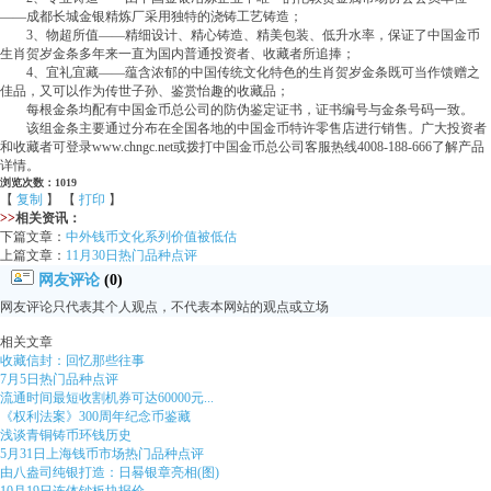
——成都长城金银精炼厂采用独特的浇铸工艺铸造；
3、物超所值——精细设计、精心铸造、精美包装、低升水率，保证了中国金币
生肖贺岁金条多年来一直为国内普通投资者、收藏者所追捧；
4、宜礼宜藏——蕴含浓郁的中国传统文化特色的生肖贺岁金条既可当作馈赠之
佳品，又可以作为传世子孙、鉴赏怡趣的收藏品；
每根金条均配有中国金币总公司的防伪鉴定证书，证书编号与金条号码一致。
该组金条主要通过分布在全国各地的中国金币特许零售店进行销售。广大投资者
和收藏者可登录www.chngc.net或拨打中国金币总公司客服热线4008-188-666了解产品
详情。
浏览次数：1019
【
复制
】 【
打印
】
>>
相关资讯：
下篇文章：
中外钱币文化系列价值被低估
上篇文章：
11月30日热门品种点评
网友评论
(0)
网友评论只代表其个人观点，不代表本网站的观点或立场
相关文章
收藏信封：回忆那些往事
7月5日热门品种点评
流通时间最短收割机券可达60000元...
《权利法案》300周年纪念币鉴藏
浅谈青铜铸币环钱历史
5月31日上海钱币市场热门品种点评
由八盎司纯银打造：日晷银章亮相(图)