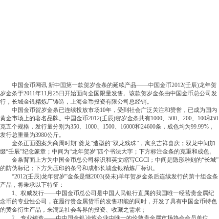
中国金币网讯 新中国第一款贺岁金条的延续产品——中国金币2012(壬辰)龙年贺
岁金条于2011年11月25日开始面向全国限量发售。该款贺岁金条由中国金币总公司发
行，长城金银精炼厂铸造，上海金币投资有限公司总经销。
中国金币贺岁金条已连续投放市场10年，受到社会广泛关注和赞誉，已成为国内
黄金市场上的著名品牌。中国金币2012(壬辰)贺岁金条共有1000、500、200、100和50
克五个规格，发行量分别为350、1000、1500、16000和24600条，成色均为99.99%，
发行总重量为3980公斤。
金条正面图案为商周时期“夔龙”造型的“双龙戏珠”，寓意吉祥喜庆；双龙中间加
缀“壬辰”纪念篆章；中间为“龙年贺岁”四个书法大字；下方标注金条的克重和成色。
金条背面上方为中国金币总公司标识和英文缩写CGCI；中间是隐形雕刻的“长城”
的防伪标记；下方为压印的条号和成都长城金银精炼厂标识。
“2012(壬辰)龙年贺岁”金条是继2003(癸未)羊年贺岁金条后连续发行的第十组金条
产品，将秉承以下特征：
1、权威发行——中国金币总公司是中国人民银行直属的我国唯一经营贵金属纪
念币的专业性公司，在履行贵金属货币的发售职能的同时，开发了具有中国金币特色
的黄金衍生产品，来满足社会各界的投资、收藏之需求；
2、专业铸造——由中国金银冶炼企业中唯一的伦敦贵金属市场协会会员单位