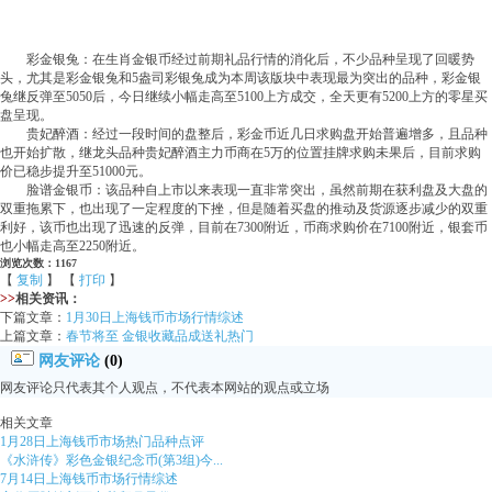
彩金银兔：在生肖金银币经过前期礼品行情的消化后，不少品种呈现了回暖势
头，尤其是彩金银兔和5盎司彩银兔成为本周该版块中表现最为突出的品种，彩金银
兔继反弹至5050后，今日继续小幅走高至5100上方成交，全天更有5200上方的零星买
盘呈现。
贵妃醉酒：经过一段时间的盘整后，彩金币近几日求购盘开始普遍增多，且品种
也开始扩散，继龙头品种贵妃醉酒主力币商在5万的位置挂牌求购未果后，目前求购
价已稳步提升至51000元。
脸谱金银币：该品种自上市以来表现一直非常突出，虽然前期在获利盘及大盘的
双重拖累下，也出现了一定程度的下挫，但是随着买盘的推动及货源逐步减少的双重
利好，该币也出现了迅速的反弹，目前在7300附近，币商求购价在7100附近，银套币
也小幅走高至2250附近。
浏览次数：1167
【
复制
】 【
打印
】
>>
相关资讯：
下篇文章：
1月30日上海钱币市场行情综述
上篇文章：
春节将至 金银收藏品成送礼热门
网友评论
(0)
网友评论只代表其个人观点，不代表本网站的观点或立场
相关文章
1月28日上海钱币市场热门品种点评
《水浒传》彩色金银纪念币(第3组)今...
7月14日上海钱币市场行情综述