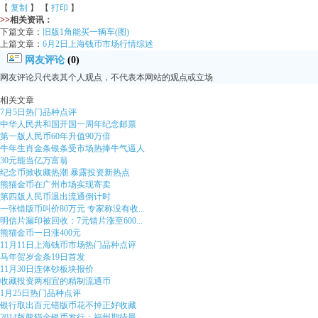
【
复制
】 【
打印
】
>>
相关资讯：
下篇文章：
旧版1角能买一辆车(图)
上篇文章：
6月2日上海钱币市场行情综述
网友评论
(0)
网友评论只代表其个人观点，不代表本网站的观点或立场
相关文章
7月5日热门品种点评
中华人民共和国开国一周年纪念邮票
第一版人民币60年升值90万倍
牛年生肖金条银条受市场热捧牛气逼人
30元能当亿万富翁
纪念币掀收藏热潮 暴露投资新热点
熊猫金币在广州市场实现寄卖
第四版人民币退出流通倒计时
一张错版币叫价80万元 专家称没有收...
明信片漏印被回收：7元错片涨至600...
熊猫金币一日涨400元
11月11日上海钱币市场热门品种点评
马年贺岁金条19日首发
11月30日连体钞板块报价
收藏投资两相宜的精制流通币
1月25日热门品种点评
银行取出百元错版币花不掉正好收藏
2014版熊猫金银币发行：福州期待最...