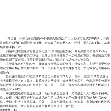
4月19日，中国京剧脸谱彩色金银纪念币(第2组)在上海钱币市场高开面世，其面
世价格分别为银套币价格3000元，金银套币8500元左右。经过三周左右的时间，其市
场价格小幅下跌。
回顾中国京剧脸谱彩色金银纪念币(第1组)面世情况：单银的套币价格为1500元，
金银套币的市场价格为5300元，虽然之后价格都有了一定幅度的下跌，但是随后其市
场价格则不断走高，而等到第2组发行前，第1组的市场价格加速上涨。
不管是第1组还是第2组，能够在发行量较大的情况下持续走高，主要还是受到金
银纪念币市场行情火爆的影响，加上京剧脸谱题材本身的优势，才使得市场价格不断
创新高。
目前来看第1组和第2组的价差原因主要有以下几点：首先，第2组币的货源并没
有大规模完全入市；其次，收藏者认为从设计、选材及印制工艺、色彩及视觉效果等
综合效果来看第2组较第1组略胜一筹；第三，关羽、鲁智深和单雄信对于人民群众来
说更具有亲和力。
中国京剧脸谱彩色金银纪念币1金2银的合理安排，尤其是金币为1/4盎司的小规
格，使得中国京剧脸谱彩色金银纪念币的市场价格处于收藏投资者有能力购买的价
格，无形中扩大了收藏群体。另外，中国京剧脸谱本身内涵丰富、具有浓郁的民族风
格和民族特色，所以也具有较强的收藏投资价值。 (如意)
浏览次数：1364