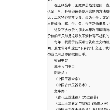
在玉制品中，圆雕件是最难做的，古人
俱足，耳、身等部位是使用磨制的方法成
见，工艺特征非常明显。虽为小件，亦足
出现蝗虫、猪、牛、鱼、蚕等动物形象，
这位下乡收货的朋友本想利用琉璃与松
价值的宝贝却是这颗灰不溜秋毫不起眼的“
每年，我用于购买考古及出土文物相关
间。兼之常年和这些“下乡的”打交道，
饰我也有足够的把握出手。
收藏书架
藏玉入门书目
图录类：
《中国玉器全集》
《中国古代玉器艺术》。
文字类：
《古代玉器通论》(尤仁德著)
《出土玉器鉴定与研究》(杨伯达著)
《中国玉文化玉学论丛》系列(杨伯达