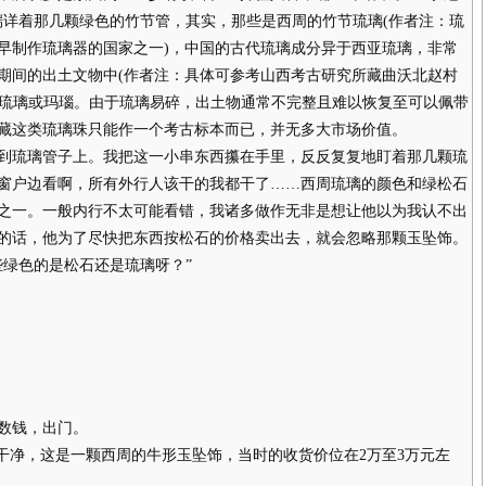
端详着那几颗绿色的竹节管，其实，那些是西周的竹节琉璃(作者注：琉
早制作琉璃器的国家之一)，中国的古代琉璃成分异于西亚琉璃，非常
期间的出土文物中(作者注：具体可参考山西考古研究所藏曲沃北赵村
多为琉璃或玛瑙。由于琉璃易碎，出土物通常不完整且难以恢复至可以佩带
藏这类琉璃珠只能作一个考古标本而已，并无多大市场价值。
琉璃管子上。我把这一小串东西攥在手里，反反复复地盯着那几颗琉
窗户边看啊，所有外行人该干的我都干了……西周琉璃的颜色和绿松石
之一。一般内行不太可能看错，我诸多做作无非是想让他以为我认不出
的话，他为了尽快把东西按松石的价格卖出去，就会忽略那颗玉坠饰。
绿色的是松石还是琉璃呀？”
数钱，出门。
净，这是一颗西周的牛形玉坠饰，当时的收货价位在2万至3万元左