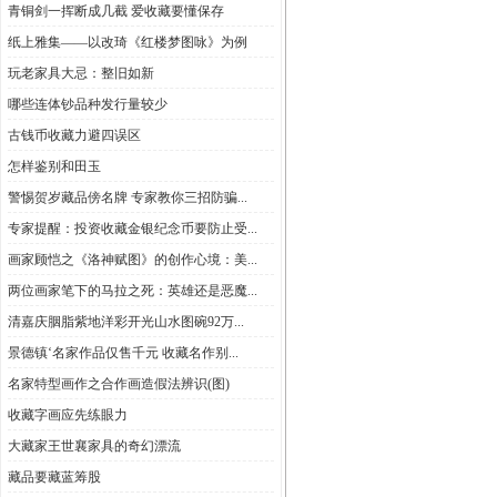
青铜剑一挥断成几截 爱收藏要懂保存
纸上雅集——以改琦《红楼梦图咏》为例
玩老家具大忌：整旧如新
哪些连体钞品种发行量较少
古钱币收藏力避四误区
怎样鉴别和田玉
警惕贺岁藏品傍名牌 专家教你三招防骗...
专家提醒：投资收藏金银纪念币要防止受...
画家顾恺之《洛神赋图》的创作心境：美...
两位画家笔下的马拉之死：英雄还是恶魔...
清嘉庆胭脂紫地洋彩开光山水图碗92万...
景德镇‘名家作品仅售千元 收藏名作别...
名家特型画作之合作画造假法辨识(图)
收藏字画应先练眼力
大藏家王世襄家具的奇幻漂流
藏品要藏蓝筹股