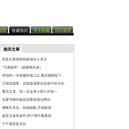
新闻
收藏知识
币卡收藏
你问我答
相关文章
苏富比香港秋拍夜场令人关注
“大唐镇库”（南唐钱补遗）
张伯驹一生收藏价值上亿 最后都捐给了...
万珺说翡翠：你知道翡翠在拍卖中的天价...
看完文章，您一定会来大师工作室~~
名家书画印刷后添墨造假法辨识
佛教艺术品：拍场标配 市场新宠
鉴赏玉器有诀窍 四个辨中看真伪
于不着意处见长