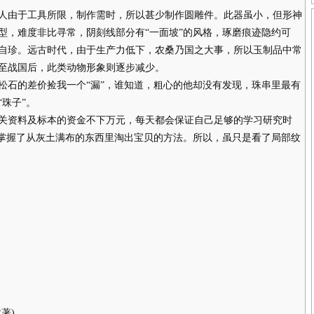
由于工具所限，制作需时，所以甚少制作圆雕件。此器虽小，但形神
型，难度非比寻常，阴刻线部分有“一面坡”的风格，琢磨痕迹隐约可
自珍。远古时代，由于生产力低下，农桑乃国之大事，所以玉制品中常
至战国后，此类动物形象则逐步减少。
石的差价捡我一个“漏”，谁知道，粗心的他却没有发现，珠串里最有
珠子”。
资料及标本的资金不下万元，每天都会保证自己足够的学习研究时
我掌握了从灰土满布的东西里淘出宝贝的方法。所以，虽只是看了局部纹
著)