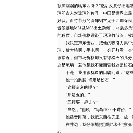
颗灰溜溜的啥东西呀？”然后反复仔细地
璃即古人对玻璃的称呼，中国是世界上最
好认。而竹节形的管饰则常见于西周春秋
晋侯墓地M31及M63出土杂佩)，材质
的程度，市场价格远逊于玛瑙竹节管，收
我决定声东击西，把他的吸引力集中到
璃，放大镜啊，手电啊，一会开灯看一会
很接近，但市场价格却只有绿松石的几分
这是琉璃，若他见我不懂而骗我这是松石
于是，我用很犹豫的口吻问道：“这些
他一拍胸脯“肯定是松石！”
“这颗灰灰的呢？”
“那是玉的。”
“五颗要一起走？”
“当然，”他说，“每颗1000不讲价。”
他话音刚落，我把东西往兜里一放，
在井边，我仔细地把那颗“珠子”擦洗干
右。