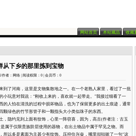
网站首页
本站藏品
收藏
样从下乡的那里拣到宝物
/作者：网络 | 阅读权限：0 | 会员币：0
来到了河南，这里是文物集散地之一。在一个老熟人家里，看过了一批
的小玩意对我说：“刚收上来的，喜欢就一起带走。”我接过细看了一
西的人怕在清洗的过程中损坏物品，也为了保留更多的出土痕迹，通常
四颗绿色的竹节形管子和一颗指头大小类似珠子的东西。
，隐约见到上面有纹饰，心里一阵窃喜，因为，高古(作者注：古玉
时是属于仅限贵族阶层使用的器物，在出土物品中属于罕见之物。而
，所以多是素面为主甚少有纹饰。压抑住兴奋，嘴里却咕哝了一句“这