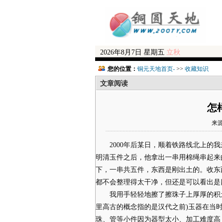
2026年8月7日 星期五
立秋
您的位置：
铜元天地首页-
>>
收藏知识
文章阅读
怎
来源
2000年后某日，顺着铁路线北上的我
明清玉件之后，他拿出一串用棉绳串起来
下，一串共五件，东西是刚出土的。收东
都不会整理得太干净，但还是可以看出是
我用手轻轻地擦了擦珠子上厚厚的积土
里高古的概念指的是汉代之前)玉器在当
珠、管等小件因为器型太小、加工难度高