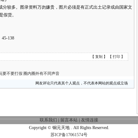
成分较多。图录资料万勿嫌贵，图片必须是有正式出土记录或由国家文
是假货。
-138
【
复制
】 【
打印
】
玩要不要打假 圈内圈外有不同声音
网友评论只代表其个人观点，不代表本网站的观点或立场
联系我们
|
留言本站
|
友情连接
Copyright © 铜元天地 . All Rights Reserved.
苏ICP备17061574号