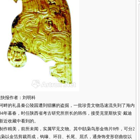
藏快报作者：刘明科
河畔的礼县秦公陵园遭到猖獗的盗掘，一批珍贵文物迅速流失到了海内
94年暮春，时任陕西省考古研究所所长的韩伟，接受克里斯狄安·戴迪
新近收藏中看到的。
作精美，前所未闻，实属罕见文物。其中鸱枭鸟形金饰片8件，可分2
米，鸱枭以金箔剪裁而成，钩喙、环目、长尾、屈爪，通身饰变形窃曲纹以