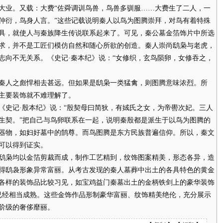
大业。又载：大费“佐舜调训鸟兽，鸟兽多驯服……大费生了二人，一
仲衍，鸟身人言。”这些记载说明秦人以鸟为图腾崇拜，对鸟有着特殊
具，就使人与秦族降生传说联系起来了。可见，秦公墓金箔饰片中所选
求，并不是工匠们模仿自然和随心所欲的创造。秦人崇尚鸱枭与老虎，
志向不无关系。《史记·秦本纪》说：“女修织，玄鸟陨卵，女修吞之，
人之彪悍相去甚远。但如果是鸱枭一类猛禽，则图腾意味浓烈。所
主要装饰就不难理解了。
史记·殷本纪》说：“殷契母曰简狄，有娀氏之女，为帝嚳次妃。三人
生契。”把自己与鸟卵联系在一起，说明秦殷都是派生于以鸟为图腾的
器物，如妇好墓中的鹄尊。而鸟图腾是东方民族普遍信仰。所以，秦文
可以得到证实。
枭均以金箔剪裁而成，制作工艺精到，纹饰图案精美，形态各异，造
得鸱袅形象异常富丽。从考古发现的秦人墓葬中出土的各具特色的黄金
各样的装饰品比较习见，如宝鸡益门秦墓出土的金柄铁剑上的豪华装饰
已经相当成熟。这些金饰作品形制豪华富丽、纹饰精美绝伦，充分展示
阶级的奢侈靡丽。