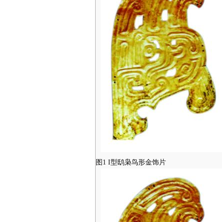
图1 I型鸱枭鸟形金饰片