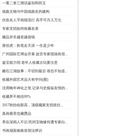
一看二拿三测试鉴别和田玉
戏曲文物与中国戏曲史的建构
仿造名人字画很流行 高手可月入万元
专家支招如何收藏名表
藏品并非越老越值钱
唐伯虎：执笔走天涯 一生是少年
广州国际艺博会开幕 故宫专家现场有偿...
鉴宝能力弱 老年人收藏古玩要注意
赌石江湖故事：不切到最后 谁也不知道...
收藏外国艺术品大有学问(图)
沈周晚年神化之笔 记录与史痴翁友情的...
收藏界不相信99%
2017秋拍创新高，顶级藏家支招抓住...
真画册里也藏赝品
养在深闺人不识 民间宝物缘何遭专家白...
书画扇面偷换造假法辨识