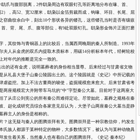
件鸱爪与腹部脱离，2件鸱枭周边有双眼钉孔等距离地分布在喙、首、
2），高52、宽32厘米，鸱枭以金箔剪裁而成，钩喙、环目、长尾、屈
之窃曲纹余白中，刻出10个形状各异的镂孔，这些镂孔当时是否有镶嵌
、首、背、尾、爪、腹等部位，有9处双眼钉孔。鸱枭形金饰片正面打磨
其纹饰与青铜器上的比较后，当属西周晚期的秦人所制造。1993年
莫尔夫人从金虎的双爪内提取木质标本，用碳14分析标本年代，经树轮校
古学上对年代的推断是完全一致的。
出的还有金虎，说明墓葬者的身份相当显尊。后来经过与甘肃省文物
是从礼县大堡子山秦公陵园出土的。这个陵园就是《史记》中所记载的
贼的肆虐盗挖。加上不法古董商的唆使，盗掘规模愈来愈大。后来甘肃省考
是两座规模宏大并附带车马坑的“中”字型秦公大墓。目前对于这两座大
括了从庄公到宪公的所有秦公而难得定论。尽管如此，墓葬之规格在秦
岐、赵化成研究员综合各家意见后认为，大堡子山两座秦公大墓当是静
墓葬主人的身份是相称的。
？这无疑与秦人的图腾崇拜有关。图腾崇拜是一种宗教信仰，约发生
本氏族人都源于某种特定的物种，大多数情况下，被认为与某种动物具
拜发生着关系，当然秦人也有着白己的图腾崇拜。《史记·秦本纪》