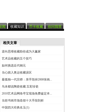
新闻
收藏知识
币卡收藏
你问我答
相关文章
逆向思维收藏助你成为大赢家
艺术品收藏的五个技巧
如何挑选近代铜元
当心踏入奥运收藏误区
最孤独一代宗师：亲手毁掉2000张画...
马未都说陶瓷收藏:五彩珍瓷
2010艺术品网络寻宝现场免费鉴定本...
当前书画市场造假十大手段剖析
中国四大经典名玉(1)