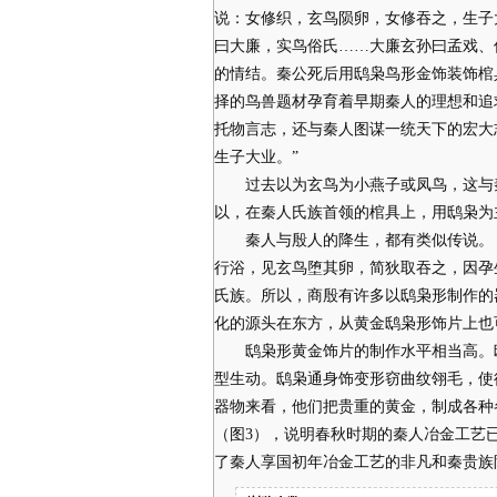
说：女修织，玄鸟陨卵，女修吞之，生子
曰大廉，实鸟俗氏……大廉玄孙曰孟戏、
的情结。秦公死后用鸱枭鸟形金饰装饰棺
择的鸟兽题材孕育着早期秦人的理想和追
托物言志，还与秦人图谋一统天下的宏大
生子大业。”
过去以为玄鸟为小燕子或凤鸟，这与秦
以，在秦人氏族首领的棺具上，用鸱枭为
秦人与殷人的降生，都有类似传说。《
行浴，见玄鸟堕其卵，简狄取吞之，因孕
氏族。所以，商殷有许多以鸱枭形制作的
化的源头在东方，从黄金鸱枭形饰片上也
鸱枭形黄金饰片的制作水平相当高。鸱
型生动。鸱枭通身饰变形窃曲纹翎毛，使
器物来看，他们把贵重的黄金，制成各种
（图3），说明春秋时期的秦人冶金工艺
了秦人享国初年冶金工艺的非凡和秦贵族