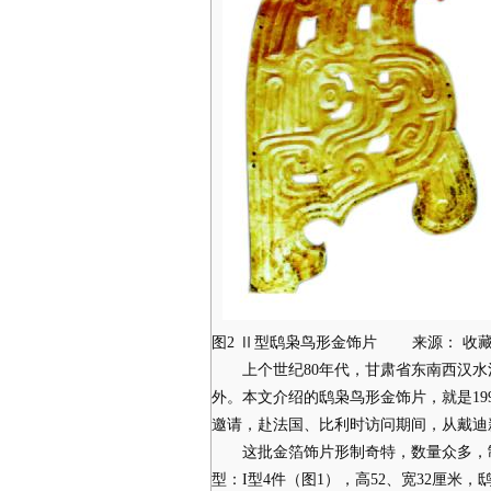
图2 Ⅱ型鸱枭鸟形金饰片 来源： 收
上个世纪80年代，甘肃省东南西汉水
外。本文介绍的鸱枭鸟形金饰片，就是19
邀请，赴法国、比利时访问期间，从戴迪
这批金箔饰片形制奇特，数量众多，制
型：I型4件（图1），高52、宽32厘