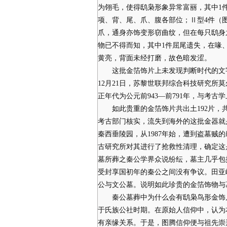
为翎毛，使得鸱枭形象异常富丽，其中1
项、背、尾、爪、腹各部位；Ⅱ型4件（图
爪，通身亦饰变形窃曲纹，但在每只鸱身
物已不得而知，其中1件屈尾遗失，在喙
黄亮，背面未经打磨，故色暗发涩。
这批金箔饰片上未发现判断时代的文字，
12月21日，苏黎世联邦综合科技研究所
正年代为公元前943—前791年，与考
如此贵重的金箔饰片共出土192片，共
考古部门核实，流失到海外的这批金器就
秦西垂陵园，从1987年始，遭到盗墓
古研究所对其进行了抢救性清理，确定这
墓所葬之秦公学界众说纷纭，墓主几乎包
受封享国初年的秦公之间没有争议。田亚
公与文公墓。说明如此珍贵的金箔饰物与
秦公墓葬中为什么会有鸱枭鸟形金饰片
于氏族公社时期。在原始人信仰中，认为
有亲缘关系。于是，图腾信仰便与祖先崇