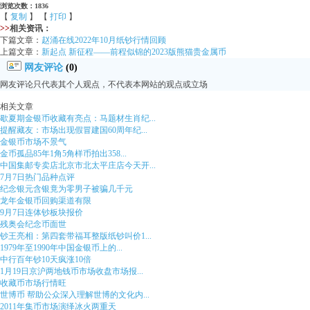
浏览次数：1836
【
复制
】 【
打印
】
>>
相关资讯：
下篇文章：
赵涌在线2022年10月纸钞行情回顾
上篇文章：
新起点 新征程——前程似锦的2023版熊猫贵金属币
网友评论
(0)
网友评论只代表其个人观点，不代表本网站的观点或立场
相关文章
歇夏期金银币收藏有亮点：马题材生肖纪...
提醒藏友：市场出现假冒建国60周年纪...
金银币市场不景气
金币孤品85年1角5角样币拍出358...
中国集邮专卖店北京市北太平庄店今天开...
7月7日热门品种点评
纪念银元含银竟为零男子被骗几千元
龙年金银币回购渠道有限
9月7日连体钞板块报价
残奥会纪念币面世
钞王亮相：第四套带福耳整版纸钞叫价1...
1979年至1990年中国金银币上的...
中行百年钞10天疯涨10倍
1月19日京沪两地钱币市场收盘市场报...
收藏币市场行情旺
世博币 帮助公众深入理解世博的文化内...
2011年集币市场演绎冰火两重天