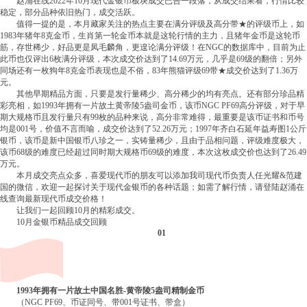
赵涌在线2022年10月现代金银币板块成交已告一段落，从成交结果看，行情比较
稳定，部分品种依旧热门，成交活跃。
值得一提的是，本月藏家关注的热点主要在满分评级及高分带★的评级币上，如
1983年猪年8克金币，生肖第一轮金币本就是这轮行情的主力，且猪年金币是这轮币
筋，存世稀少，好品更是凤毛麟角，更遑论满分评级！在NGC的数据库中，目前为止
此币也仅评出6枚满分评级，本次成交价达到了14.69万元，几乎是69级的翻倍；另外
同场还有一枚狗年8克金币表现也是不俗，83年熊猫评级69带★成交价达到了1.36万
元。
其他早期精品方面，只要是发行量稀少、高分稀少的均有亮点。还有部分珍品精
彩亮相，如1993年拥有一片故土黄帝陵5盎司金币，该币NGC PF69高分评级，对于早
期大规格币且发行量只有99枚的品种来说，高分非常难得，最重要是该币证书和币号
均是001号，价值不言而喻，成交价达到了52.26万元；1997年齐白石延年益寿图1公斤
银币，该币是新中国银币八珍之一，实铸量稀少，且由于品相问题，评级难度极大，
该币68级的难度已经超过同时期大规格币69级的难度，本次这枚成交价也达到了26.49
万元。
本月成交亮点众多，喜爱现代币的朋友可以添加我司现代币负责人任光耀&范建
国的微信，欢迎一起探讨关于现代金银币的各种话题；如需了解行情，请登陆赵涌在
线查询最新现代币成交价格！
让我们一起回顾10月的精彩成交。
10月金银币精品成交回顾
01
1993年拥有一片故土中国名胜-黄帝陵5盎司精制金币
（NGC PF69、币证同号、带001号证书、带盒）